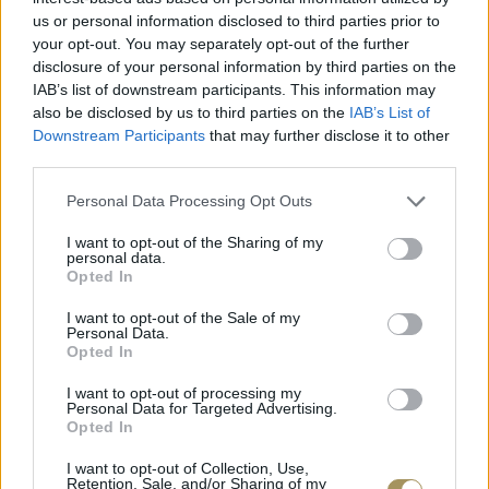
ΧΡΥΣΌΣ 18 ΚΑΡΑΤΊΩΝ
-10%
BRASS
us or personal information disclosed to third parties prior to
your opt-out. You may separately opt-out of the further
disclosure of your personal information by third parties on the
IAB’s list of downstream participants. This information may
also be disclosed by us to third parties on the
IAB’s List of
Downstream Participants
that may further disclose it to other
third parties.
Personal Data Processing Opt Outs
I want to opt-out of the Sharing of my
personal data.
Opted In
I want to opt-out of the Sale of my
Personal Data.
ΕΠΙΧΡΥΣ
Opted In
ΜΟΝΌΠΕΤΡΟ ΔΑΧΤΥΛΊΔΙ ΜΕ
JOOLS E4
ΔΙΑΜΆΝΤΙ 0.35CT
35
€
I want to opt-out of processing my
1.930
€
1.737
€
Personal Data for Targeted Advertising.
Opted In
I want to opt-out of Collection, Use,
Retention, Sale, and/or Sharing of my