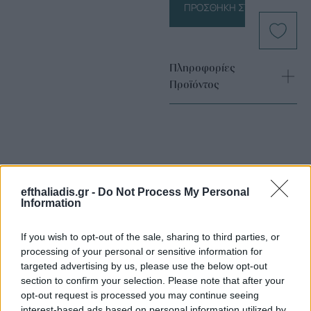
ΠΡΟΣΘΉΚΗ ΣΤΟ ΚΑΛΆΘΙ
Πληροφορίες
Προϊόντος
efthaliadis.gr -
Do Not Process My Personal
Information
Επιλογές Που Ταιριάζουν
If you wish to opt-out of the sale, sharing to third parties, or
Ανακαλύψτε τα κοσμήματα που αγαπήθηκαν περισσότερο!
processing of your personal or sensitive information for
Εδώ θα βρείτε τις κορυφαίες επιλογές που ξεχωρίζουν για
targeted advertising by us, please use the below opt-out
το μοναδικό τους στυλ και την εξαιρετική τους ποιότητα.
section to confirm your selection. Please note that after your
opt-out request is processed you may continue seeing
interest-based ads based on personal information utilized by