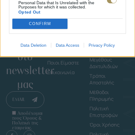
Personal Data that Is Unrelated with the
Purposes for which it was collected.
Opted Out
CONFIRM
Εγγράψου
Εταιρεία
Πληροφορ
Data Deletion
Data Access
Privacy Policy
στο
Shop By Brand
Οδηγός
Μεγέθους
Ποιοι Είμαστε
Δαχτυλιδιών
newsletter
Επικοινωνία
Τρόποι
μας
Αποστολής
Μέθοδοι
Πληρωμής
EMAIL
Πολιτική
Αποδέχομαι
Επιστροφών
τους Όρους &
Πολιτική της
Όροι Χρήσης
εταιρείας.
Πολιτική