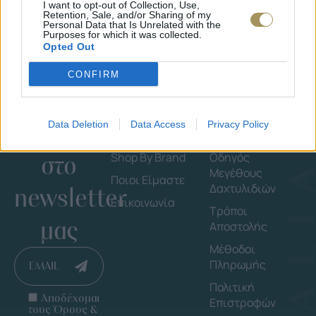
I want to opt-out of Collection, Use,
Retention, Sale, and/or Sharing of my
Personal Data that Is Unrelated with the
Purposes for which it was collected.
Opted Out
CONFIRM
Εγγράψου
Εταιρεία
Πληροφορ
Data Deletion
Data Access
Privacy Policy
στο
Shop By Brand
Οδηγός
Μεγέθους
Ποιοι Είμαστε
Δαχτυλιδιών
newsletter
Επικοινωνία
Τρόποι
μας
Αποστολής
Μέθοδοι
Πληρωμής
EMAIL
Πολιτική
Αποδέχομαι
Επιστροφών
τους Όρους &