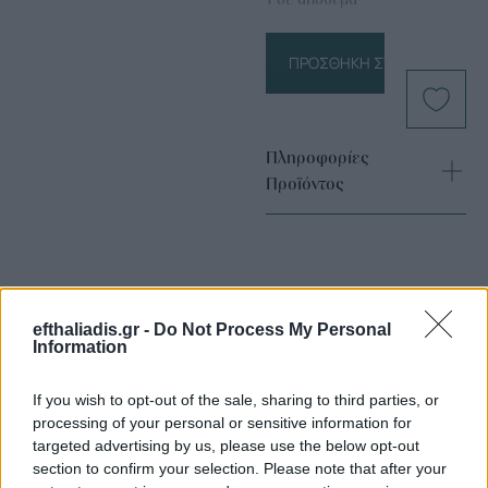
ΠΡΟΣΘΉΚΗ ΣΤΟ ΚΑΛΆΘΙ
Πληροφορίες
Προϊόντος
efthaliadis.gr -
Do Not Process My Personal
Information
Επιλογές Που Ταιριάζουν
If you wish to opt-out of the sale, sharing to third parties, or
processing of your personal or sensitive information for
Ανακαλύψτε τα κοσμήματα που αγαπήθηκαν περισσότερο!
targeted advertising by us, please use the below opt-out
Εδώ θα βρείτε τις κορυφαίες επιλογές που ξεχωρίζουν για
section to confirm your selection. Please note that after your