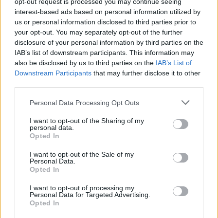
το μοναδικό τους στυλ και την εξαιρετική τους ποιότητα.
opt-out request is processed you may continue seeing
interest-based ads based on personal information utilized by
us or personal information disclosed to third parties prior to
ΧΡΥΣΌΣ 18 ΚΑΡΑΤΊΩΝ
-10%
BRASS
your opt-out. You may separately opt-out of the further
disclosure of your personal information by third parties on the
IAB’s list of downstream participants. This information may
also be disclosed by us to third parties on the
IAB’s List of
Downstream Participants
that may further disclose it to other
third parties.
Personal Data Processing Opt Outs
I want to opt-out of the Sharing of my
personal data.
Opted In
I want to opt-out of the Sale of my
Personal Data.
Opted In
ΕΠΙΧΡΥΣ
ΜΟΝΌΠΕΤΡΟ ΔΑΧΤΥΛΊΔΙ ΜΕ
JOOLS E4
I want to opt-out of processing my
ΔΙΑΜΆΝΤΙ 0.35CT
35
€
Personal Data for Targeted Advertising.
1.930
€
1.737
€
Opted In