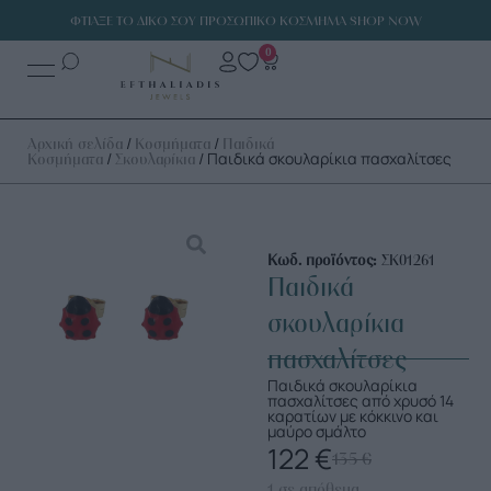
ΦΤΙΑΞΕ ΤΟ ΔΙΚΟ ΣΟΥ ΠΡΟΣΩΠΙΚΟ ΚΟΣΜΗΜΑ SHOP NOW
0
/
/
Αρχική σελίδα
Κοσμήματα
Παιδικά
/
/ Παιδικά σκουλαρίκια πασχαλίτσες
Κοσμήματα
Σκουλαρίκια
Κωδ. προϊόντος:
ΣΚ01261
Παιδικά
σκουλαρίκια
πασχαλίτσες
Παιδικά σκουλαρίκια
πασχαλίτσες από χρυσό 14
καρατίων με κόκκινο και
μαύρο σμάλτο
122
€
135
€
1 σε απόθεμα