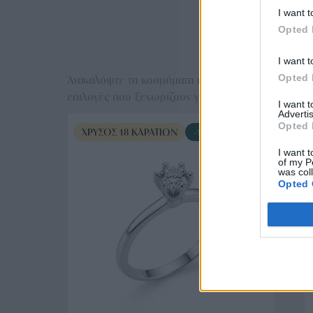
I want t
Opted 
Ε
I want t
Opted 
Ανακαλύψτε τα κοσμήματα που αγαπήθηκαν περισσό
επιλογές που ξεχωρίζουν για το μοναδικό τους στυλ
I want 
Advertis
Opted 
ΧΡΥΣΌΣ 18 ΚΑΡΑΤΊΩΝ
-10%
I want t
of my P
was col
Opted 