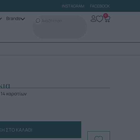
INSTAGRAM
FACEBOOK
0
Brands
κια
 14 καρατίων
Η ΣΤΟ ΚΑΛΆΘΙ