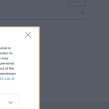
sonal or
ection to
ou may
 personal
out of the
 downstream
B’s List of