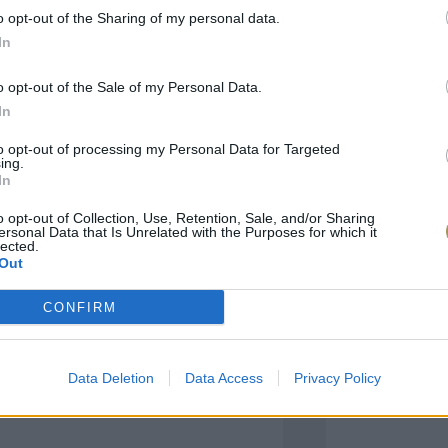
o opt-out of the Sharing of my personal data.
In
πιλογές Που Ταιρι
o opt-out of the Sale of my Personal Data.
In
τερο! Εδώ θα βρείτε τις κορυφαίες
 και την εξαιρετική τους ποιότητα.
to opt-out of processing my Personal Data for Targeted
ing.
In
BRASS
BRASS
o opt-out of Collection, Use, Retention, Sale, and/or Sharing
ersonal Data that Is Unrelated with the Purposes for which it
lected.
Out
CONFIRM
Data Deletion
Data Access
Privacy Policy
ΑΓΟΡΑ ΤΩΡΑ
ΑΓ