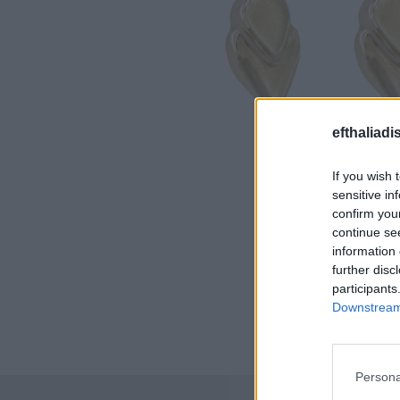
efthaliadi
If you wish 
sensitive in
confirm you
continue se
information 
further disc
participants
Downstream 
Persona