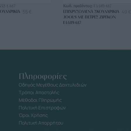
552-1-617
Κωδ. προϊόντος:
E4489-617
55
€
49
€
ΟΥΛΑΡΊΚΙΑ
ΕΠΙΧΡΥΣΩΜΈΝΑ ΣΚΟΥΛΑΡΊΚΙΑ
JOOLS ΜΕ ΠΈΤΡΕΣ ΖΙΡΓΚΌΝ
E4489-617
Πληροφορίες
Οδηγός Μεγέθους Δαχτυλιδιών
Τρόποι Αποστολής
Μέθοδοι Πληρωμής
Πολιτική Επιστροφών
Όροι Χρήσης
Πολιτική Απορρήτου