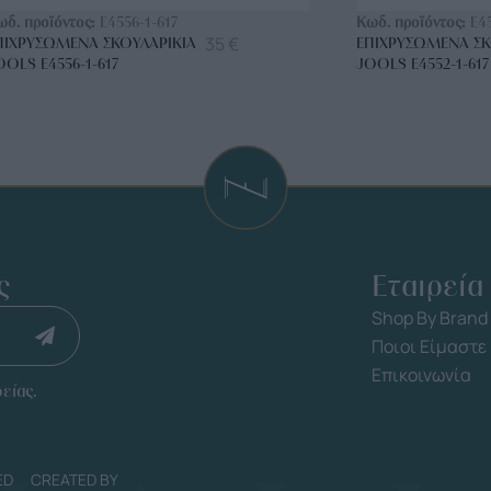
ωδ. προϊόντος:
E4556-1-617
Κωδ. προϊόντος:
E4
35
€
ΠΙΧΡΥΣΩΜΈΝΑ ΣΚΟΥΛΑΡΊΚΙΑ
ΕΠΙΧΡΥΣΩΜΈΝΑ ΣΚ
OOLS E4556-1-617
JOOLS E4552-1-617
ς
Εταιρεία
Shop By Brand
Ποιοι Είμαστε
Επικοινωνία
είας.
ED
CREATED BY