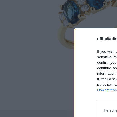
efthaliadi
If you wish 
sensitive in
confirm you
continue se
information 
further disc
participants
Downstream 
Persona