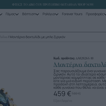
ΦΤΙΑΞΕ ΤΟ ΔΙΚΟ ΣΟΥ ΠΡΟΣΩΠΙΚΟ ΚΟΣΜΗΜΑ SHOP NOW
Γάμος
Βάπτιση
Ρολόγια
Forever Yours
Προσφορές
/ Μοντέρνο δαχτυλίδι με μπλε ζιργκόν
λίδια
Κωδ. προϊόντος:
ΔΑ020264-10
Μοντέρνο δαχτυλί
Σας παρουσιάζουμε ένα γυναικεί
ζιργκόν. Αυτό το ιδιαίτερο κόσμη
μοντέρνας κομψότητας σε κάθε ν
είτε για μια ειδική περίσταση. 
προσοχή στη λεπτομέρεια, αυτό
κάθε γυναίκα που θέλει να είναι 
459
€
510
€
Εξαντλημένο