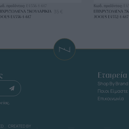
ωδ. προϊόντος:
E4556-1-617
Κωδ. προϊόντος:
E4
35
€
ΠΙΧΡΥΣΩΜΈΝΑ ΣΚΟΥΛΑΡΊΚΙΑ
ΕΠΙΧΡΥΣΩΜΈΝΑ ΣΚ
OOLS E4556-1-617
JOOLS E4552-1-617
ς
Εταιρεία
Shop By Brand
Ποιοι Είμαστε
Επικοινωνία
είας.
ED
CREATED BY