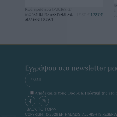
ΑΓΟΡΑ ΤΩΡΑ
Κ
Κωδ. προϊόντος:
DA021655.27
Ε
1.930
€
1.737
€
ΜΟΝΌΠΕΤΡΟ ΔΑΧΤΥΛΊΔΙ ΜΕ
J
ΔΙΑΜΆΝΤΙ 0.35CT
Εγγράψου στο newsletter μα
EMAIL
Αποδέχομαι τους Όρους & Πολιτική της εταιρ
BACK TO TOP
COPYRIGHT © 2026 EFTHALIADIS. ALL RIGHTS RESERV