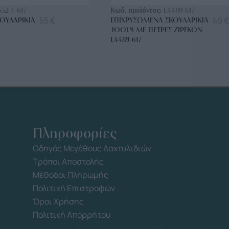
552-1-617
Κωδ. προϊόντος:
E4489-617
55
€
49
€
ΟΥΛΑΡΊΚΙΑ
ΕΠΙΧΡΥΣΩΜΈΝΑ ΣΚΟΥΛΑΡΊΚΙΑ
JOOLS ΜΕ ΠΈΤΡΕΣ ΖΙΡΓΚΌΝ
E4489-617
Πληροφορίες
Οδηγός Μεγέθους Δαχτυλιδιών
Τρόποι Αποστολής
Μέθοδοι Πληρωμής
Πολιτική Επιστροφών
Όροι Χρήσης
Πολιτική Απορρήτου