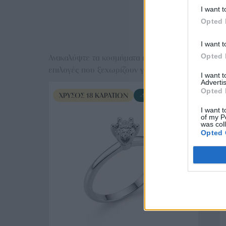
I want t
Opted 
Ε
I want t
Opted 
Ανακαλύψτε τα κοσμήματα που αγαπήθηκαν περισσό
επιλογές που ξεχωρίζουν για το μοναδικό τους στυλ
I want 
Advertis
Opted 
ΧΡΥΣΌΣ 18 ΚΑΡΑΤΊΩΝ
-10%
I want t
of my P
was col
Opted 