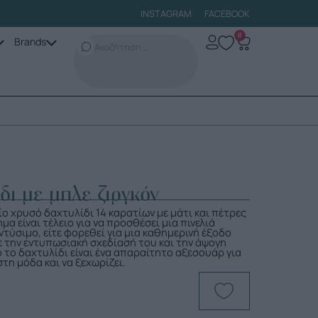
INSTAGRAM
FACEBOOK
0
Brands
δι με μπλε ζιργκόν
ο χρυσό δαχτυλίδι 14 καρατίων με μάτι και πέτρες
μα είναι τέλειο για να προσθέσει μια πινελιά
τύσιμο, είτε φορεθεί για μια καθημερινή έξοδο
Με την εντυπωσιακή σχεδίασή του και την άψογη
 το δαχτυλίδι είναι ένα απαραίτητο αξεσουάρ για
στη μόδα και να ξεχωρίζει.