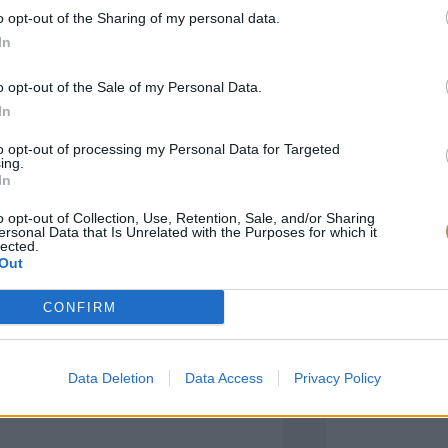
o opt-out of the Sharing of my personal data.
In
πιλογές Που Ταιρι
o opt-out of the Sale of my Personal Data.
In
τερο! Εδώ θα βρείτε τις κορυφαίες
 και την εξαιρετική τους ποιότητα.
to opt-out of processing my Personal Data for Targeted
ing.
In
BRASS
BRASS
o opt-out of Collection, Use, Retention, Sale, and/or Sharing
ersonal Data that Is Unrelated with the Purposes for which it
lected.
Out
CONFIRM
Data Deletion
Data Access
Privacy Policy
ΑΓΟΡΑ ΤΩΡΑ
ΑΓ