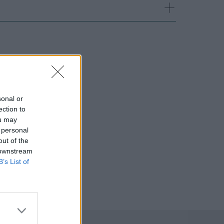
sonal or
ection to
ou may
 personal
out of the
 downstream
B’s List of