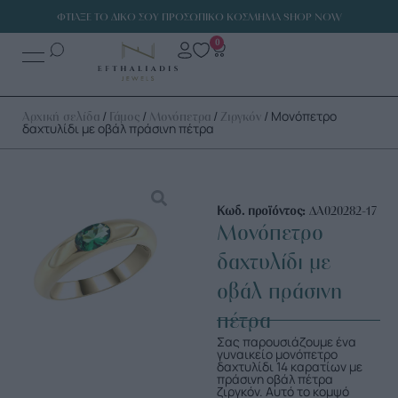
ΦΤΙΑΞΕ ΤΟ ΔΙΚΟ ΣΟΥ ΠΡΟΣΩΠΙΚΟ ΚΟΣΜΗΜΑ SHOP NOW
0
/
/
/
/ Μονόπετρο
Αρχική σελίδα
Γάμος
Μονόπετρα
Ζιργκόν
δαχτυλίδι με οβάλ πράσινη πέτρα
Κωδ. προϊόντος:
ΔΑ020282-17
Μονόπετρο
δαχτυλίδι με
οβάλ πράσινη
πέτρα
Σας παρουσιάζουμε ένα
γυναικείο μονόπετρο
δαχτυλίδι 14 καρατίων με
πράσινη οβάλ πέτρα
ζιργκόν. Αυτό το κομψό