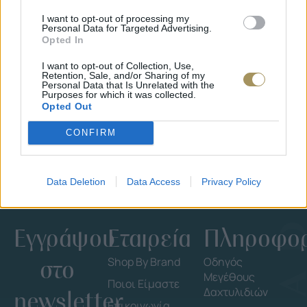
I want to opt-out of processing my
Personal Data for Targeted Advertising.
Opted In
ΕΠΙΧΡΥΣ
ΜΟΝΌΠΕΤΡΟ ΔΑΧΤΥΛΊΔΙ ΜΕ
JOOLS E4
I want to opt-out of Collection, Use,
ΔΙΑΜΆΝΤΙ 0.35CT
Retention, Sale, and/or Sharing of my
35
€
Personal Data that Is Unrelated with the
1.930
€
1.737
€
Purposes for which it was collected.
Opted Out
CONFIRM
Data Deletion
Data Access
Privacy Policy
Εγγράψου
Εταιρεία
Πληροφορ
στο
Shop By Brand
Οδηγός
Μεγέθους
Ποιοι Είμαστε
Δαχτυλιδιών
newsletter
Επικοινωνία