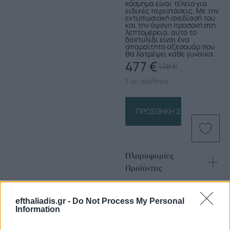
κόσμημα είναι τέλειο για
ειδικές περιστάσεις. Με την
εντυπωσιακή σχεδίασή του
και την άψογη προσοχή στη
λεπτομέρεια, αυτό το
δαχτυλίδι είναι ένα
απαραίτητο αξεσουάρ που
θα λατρέψει κάθε γυναίκα.
477
€
530
€
1 σε απόθεμα
ΠΡΟΣΘΉΚΗ ΣΤΟ ΚΑΛΆΘΙ
Πληροφορίες
Προϊόντος
efthaliadis.gr -
Do Not Process My Personal
Information