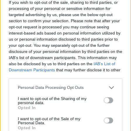
If you wish to opt-out of the sale, sharing to third parties, or
processing of your personal or sensitive information for
targeted advertising by us, please use the below opt-out
Επιλογές Που Ταιριάζουν
section to confirm your selection. Please note that after your
opt-out request is processed you may continue seeing
Ανακαλύψτε τα κοσμήματα που αγαπήθηκαν περισσότερο!
interest-based ads based on personal information utilized by
us or personal information disclosed to third parties prior to
Εδώ θα βρείτε τις κορυφαίες επιλογές που ξεχωρίζουν για
your opt-out. You may separately opt-out of the further
το μοναδικό τους στυλ και την εξαιρετική τους ποιότητα.
disclosure of your personal information by third parties on the
IAB’s list of downstream participants. This information may
ΧΡΥΣΌΣ 18 ΚΑΡΑΤΊΩΝ
-10%
BRASS
also be disclosed by us to third parties on the
IAB’s List of
Downstream Participants
that may further disclose it to other
third parties.
Personal Data Processing Opt Outs
I want to opt-out of the Sharing of my
personal data.
Opted In
I want to opt-out of the Sale of my
Personal Data.
Opted In