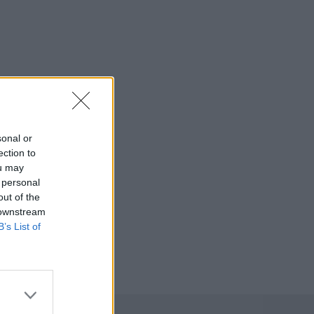
sonal or
ection to
ou may
 personal
out of the
 downstream
B’s List of