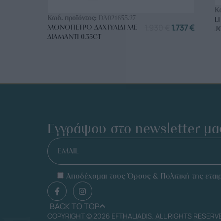
ΑΓΟΡΑ ΤΩΡΑ
Κ
Κωδ. προϊόντος:
DA021655.27
Ε
1.930
€
1.737
€
ΜΟΝΌΠΕΤΡΟ ΔΑΧΤΥΛΊΔΙ ΜΕ
J
ΔΙΑΜΆΝΤΙ 0.35CT
Εγγράψου στο newsletter μα
EMAIL
Αποδέχομαι τους Όρους & Πολιτική της εταιρ
BACK TO TOP
COPYRIGHT © 2026 EFTHALIADIS. ALL RIGHTS RESERV