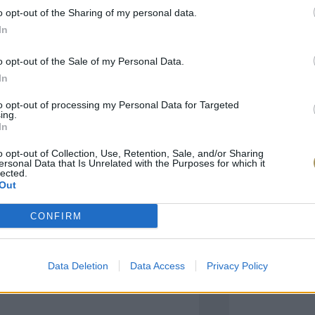
o opt-out of the Sharing of my personal data.
In
πιλογές Που Ταιρι
o opt-out of the Sale of my Personal Data.
In
τερο! Εδώ θα βρείτε τις κορυφαίες
 και την εξαιρετική τους ποιότητα.
to opt-out of processing my Personal Data for Targeted
ing.
In
BRASS
BRASS
o opt-out of Collection, Use, Retention, Sale, and/or Sharing
ersonal Data that Is Unrelated with the Purposes for which it
lected.
Out
CONFIRM
Data Deletion
Data Access
Privacy Policy
ΑΓΟΡΑ ΤΩΡΑ
ΑΓ