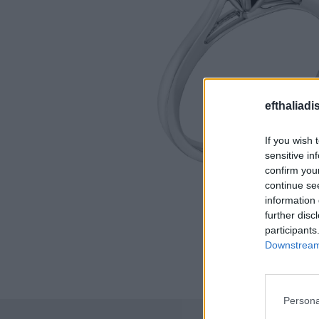
efthaliadi
If you wish 
sensitive in
confirm you
continue se
information 
further disc
participants
Downstream 
Persona