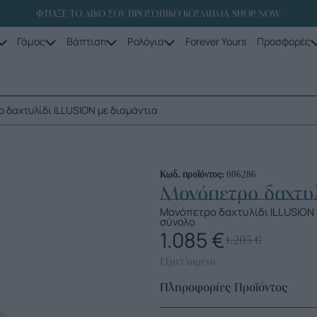
ΦΤΙΑΞΕ ΤΟ ΔΙΚΟ ΣΟΥ ΠΡΟΣΩΠΙΚΟ ΚΟΣΜΗΜΑ SHOP NOW
Γάμος
Βάπτιση
Ρολόγια
Forever Yours
Προσφορές
 δαχτυλίδι ILLUSION με διαμάντια
Κωδ. προϊόντος:
006286
Μονόπετρο δαχτυλ
Μονόπετρο δαχτυλίδι ILLUSION δ
σύνολο
1.085
€
1.205
€
Εξαντλημένο
Πληροφορίες Προϊόντος