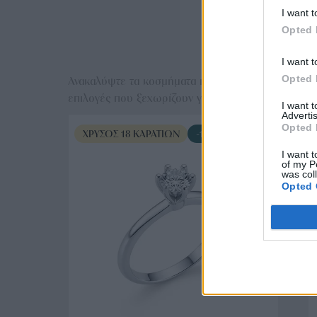
I want t
Opted 
Ε
I want t
Opted 
Ανακαλύψτε τα κοσμήματα που αγαπήθηκαν περισσό
επιλογές που ξεχωρίζουν για το μοναδικό τους στυλ
I want 
Advertis
Opted 
ΧΡΥΣΌΣ 18 ΚΑΡΑΤΊΩΝ
-10%
I want t
of my P
was col
Opted 