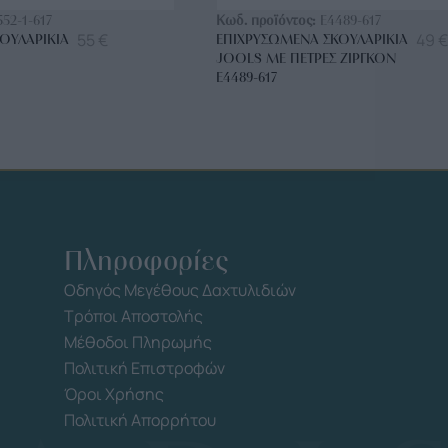
552-1-617
Κωδ. προϊόντος:
E4489-617
55
€
49
€
ΟΥΛΑΡΊΚΙΑ
ΕΠΙΧΡΥΣΩΜΈΝΑ ΣΚΟΥΛΑΡΊΚΙΑ
JOOLS ΜΕ ΠΈΤΡΕΣ ΖΙΡΓΚΌΝ
E4489-617
Πληροφορίες
Οδηγός Μεγέθους Δαχτυλιδιών
Τρόποι Αποστολής
Μέθοδοι Πληρωμής
Πολιτική Επιστροφών
Όροι Χρήσης
Πολιτική Απορρήτου