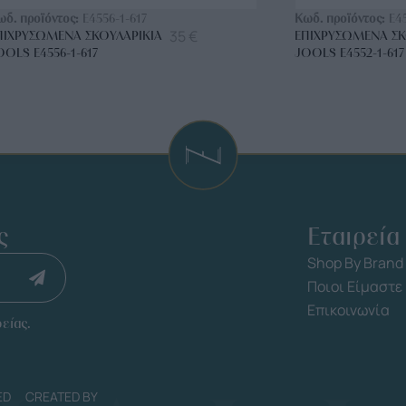
ωδ. προϊόντος:
E4556-1-617
Κωδ. προϊόντος:
E4
35
€
ΠΙΧΡΥΣΩΜΈΝΑ ΣΚΟΥΛΑΡΊΚΙΑ
ΕΠΙΧΡΥΣΩΜΈΝΑ ΣΚ
OOLS E4556-1-617
JOOLS E4552-1-617
ς
Εταιρεία
Shop By Brand
Ποιοι Είμαστε
Επικοινωνία
είας.
ED
CREATED BY