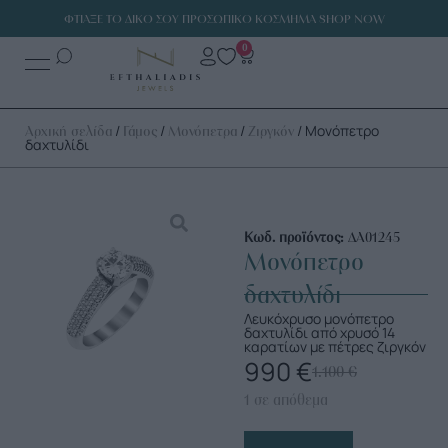
ΦΤΙΑΞΕ ΤΟ ΔΙΚΟ ΣΟΥ ΠΡΟΣΩΠΙΚΟ ΚΟΣΜΗΜΑ SHOP NOW
0
/
/
/
/ Μονόπετρο
Αρχική σελίδα
Γάμος
Μονόπετρα
Ζιργκόν
δαχτυλίδι
Κωδ. προϊόντος:
ΔΑ01245
Μονόπετρο
δαχτυλίδι
Λευκόχρυσο μονόπετρο
δαχτυλίδι από χρυσό 14
καρατίων με πέτρες ζιργκόν
990
€
1.100
€
1 σε απόθεμα