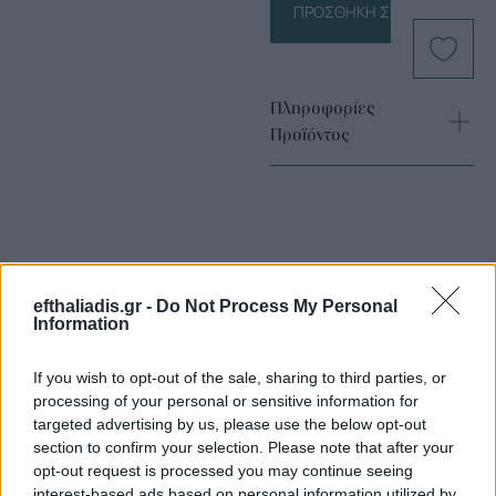
ΠΡΟΣΘΉΚΗ ΣΤΟ ΚΑΛΆΘΙ
Πληροφορίες
Προϊόντος
efthaliadis.gr -
Do Not Process My Personal
Information
Επιλογές Που Ταιριάζουν
If you wish to opt-out of the sale, sharing to third parties, or
Ανακαλύψτε τα κοσμήματα που αγαπήθηκαν περισσότερο!
processing of your personal or sensitive information for
Εδώ θα βρείτε τις κορυφαίες επιλογές που ξεχωρίζουν για
targeted advertising by us, please use the below opt-out
το μοναδικό τους στυλ και την εξαιρετική τους ποιότητα.
section to confirm your selection. Please note that after your
opt-out request is processed you may continue seeing
interest-based ads based on personal information utilized by