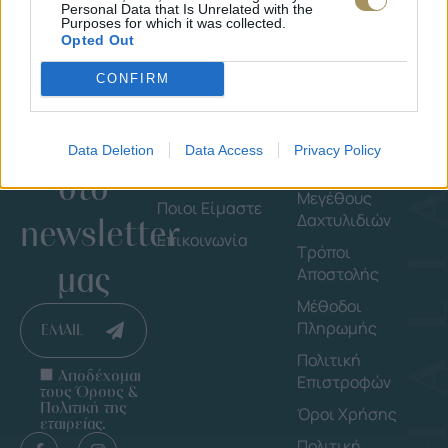
Personal Data that Is Unrelated with the
Purposes for which it was collected.
Opted Out
CONFIRM
Εγγράψου
Εταιρεία
Πληροφορ
Data Deletion
Data Access
Privacy Policy
στο
Shop By Brand
Οδηγός
Μεγέθους
Ποιοι Είμαστε
Δαχτυλιδιών
newsletter
Επικοινωνία
Τρόποι
μας
Αποστολής
Μέθοδοι
Πληρωμής
EMAIL
Πολιτική
Αποδέχομαι
Επιστροφών
τους Όρους &
Πολιτική της
Όροι Χρήσης
εταιρείας.
Πολιτική