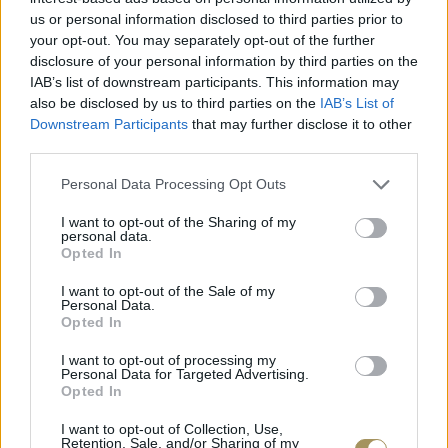
ΧΡΥΣΌΣ 18 ΚΑΡΑΤΊΩΝ
-10%
BRASS
us or personal information disclosed to third parties prior to
your opt-out. You may separately opt-out of the further
disclosure of your personal information by third parties on the
IAB’s list of downstream participants. This information may
also be disclosed by us to third parties on the
IAB’s List of
Downstream Participants
that may further disclose it to other
third parties.
Personal Data Processing Opt Outs
I want to opt-out of the Sharing of my
personal data.
Opted In
I want to opt-out of the Sale of my
Personal Data.
ΕΠΙΧΡΥΣ
Opted In
ΜΟΝΌΠΕΤΡΟ ΔΑΧΤΥΛΊΔΙ ΜΕ
JOOLS E4
ΔΙΑΜΆΝΤΙ 0.35CT
35
€
I want to opt-out of processing my
1.930
€
1.737
€
Personal Data for Targeted Advertising.
Opted In
I want to opt-out of Collection, Use,
Retention, Sale, and/or Sharing of my