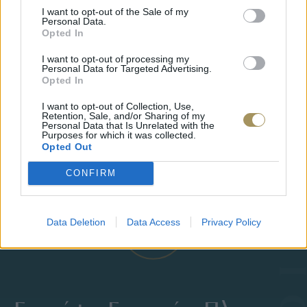
I want to opt-out of the Sale of my
Personal Data.
Opted In
I want to opt-out of processing my
Personal Data for Targeted Advertising.
Opted In
JCOU ARIA JU19087-2
JCOU CO
149
€
134
€
149
€
1
I want to opt-out of Collection, Use,
Retention, Sale, and/or Sharing of my
Personal Data that Is Unrelated with the
Purposes for which it was collected.
Opted Out
CONFIRM
Data Deletion
Data Access
Privacy Policy