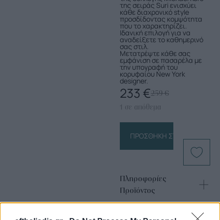
της σειράς Suri ενισχύει
κάθε διαχρονικό style
προσδίδοντας κομψότητα
που το χαρακτηρίζει.
Ιδανική επιλογή για να
αναδείξετε το καθημερινό
σας στιλ.
Μετατρέψτε κάθε σας
εμφάνιση σε πασαρέλα με
την υπογραφή του
κορυφαίου New York
designer.
233
€
259
€
1 σε απόθεμα
ΠΡΟΣΘΉΚΗ ΣΤΟ ΚΑΛΆΘΙ
Πληροφορίες
Προϊόντος