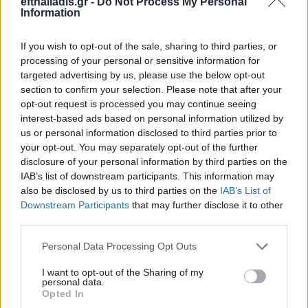
efthaliadis.gr -
Do Not Process My Personal
Information
If you wish to opt-out of the sale, sharing to third parties, or
processing of your personal or sensitive information for
targeted advertising by us, please use the below opt-out
section to confirm your selection. Please note that after your
Επιλογές Που Ταιριάζουν
opt-out request is processed you may continue seeing
interest-based ads based on personal information utilized by
Ανακαλύψτε τα κοσμήματα που αγαπήθηκαν περισσότερο!
us or personal information disclosed to third parties prior to
Εδώ θα βρείτε τις κορυφαίες επιλογές που ξεχωρίζουν για
your opt-out. You may separately opt-out of the further
το μοναδικό τους στυλ και την εξαιρετική τους ποιότητα.
disclosure of your personal information by third parties on the
IAB’s list of downstream participants. This information may
ΑΝΟΞΕΊΔΩΤΟ ΑΤΣΆΛΙ
-10%
ΑΝΟΞΕΊ
also be disclosed by us to third parties on the
IAB’s List of
Downstream Participants
that may further disclose it to other
third parties.
Personal Data Processing Opt Outs
I want to opt-out of the Sharing of my
personal data.
Opted In