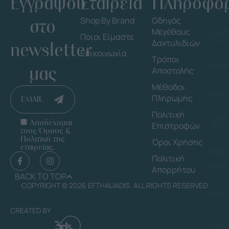
Εγγράψου
Εταιρεία
Πληροφορ
στο
Shop By Brand
Οδηγός
Μεγέθους
Ποιοι Είμαστε
Δαχτυλιδιών
newsletter
Επικοινωνία
Τρόποι
μας
Αποστολής
Μέθοδοι
Πληρωμής
EMAIL
Πολιτική
Αποδέχομαι
Επιστροφών
τους Όρους &
Πολιτική της
Όροι Χρήσης
εταιρείας.
Πολιτική
Απορρήτου
BACK TO TOP
COPYRIGHT © 2026 EFTHALIADIS. ALL RIGHTS RESERVED
CREATED BY