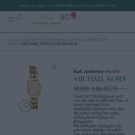
ΦΤΙΑΞΕ ΤΟ ΔΙΚΟ ΣΟΥ ΠΡΟΣΩΠΙΚΟ ΚΟΣΜΗΜΑ SHOP NOW
0
/
/
/
Αρχική σελίδα
Ρολόγια
Γυναικεία Ρολόγια
MICHAEL
/ MICHAEL KORS SURI MK4878
KORS
Κωδ. προϊόντος:
mk4878
MICHAEL KORS
SURI MK4878
Γνωστός παγκοσμίως για
την jet-set αισθητική του, ο
οίκος Michael Kors
σχεδιάζει ρολόγια που δεν
δείχνουν απλά την ώρα,
αλλά μαγνητίζουν τα
βλέμματα
Με καθαρές γραμμές και
μοντέρνο design το ρολόι
της συλλογής Michael Kors