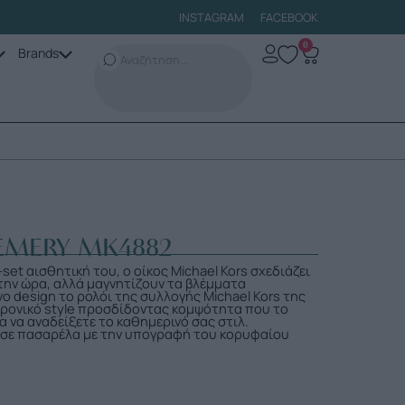
INSTAGRAM
FACEBOOK
0
Brands
EMERY MK4882
set αισθητική του, ο οίκος Michael Kors σχεδιάζει
την ώρα, αλλά μαγνητίζουν τα βλέμματα
ο design το ρολόι της συλλογής Michael Kors της
αχρονικό style προσδίδοντας κομψότητα που το
ια να αναδείξετε το καθημερινό σας στιλ.
 σε πασαρέλα με την υπογραφή του κορυφαίου