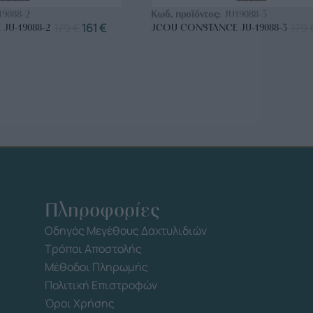
19088-2
Κωδ. προϊόντος:
JU19088-3
179
€
161
€
179
JU-19088-2
JCOU CONSTANCE JU-19088-3
Πληροφορίες
Οδηγός Μεγέθους Δαχτυλιδιών
Τρόποι Αποστολής
Μέθοδοι Πληρωμής
Πολιτική Επιστροφών
Όροι Χρήσης