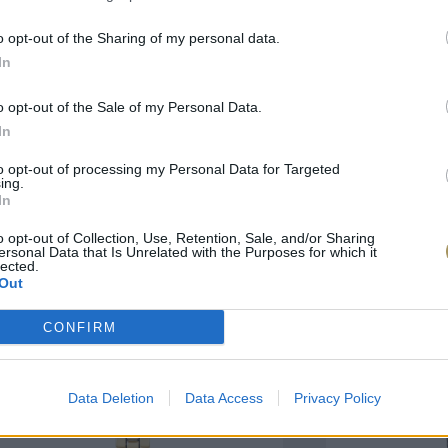
o opt-out of the Sharing of my personal data.
πιλογές Που Ταιρι
In
o opt-out of the Sale of my Personal Data.
τερο! Εδώ θα βρείτε τις κορυφαίες
In
 και την εξαιρετική τους ποιότητα.
to opt-out of processing my Personal Data for Targeted
ing.
ΑΝΟΞΕΊΔΩΤΟ ΑΤΣΆΛΙ
-10%
ΑΝΟΞΕΊΔΩΤΟ Α
In
o opt-out of Collection, Use, Retention, Sale, and/or Sharing
ersonal Data that Is Unrelated with the Purposes for which it
lected.
Out
CONFIRM
Data Deletion
Data Access
Privacy Policy
ΑΓΟΡΑ ΤΩΡΑ
ΑΓ