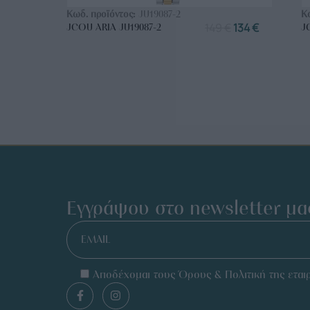
Κωδ. προϊόντος:
JU19087-2
Κ
149
€
134
€
JCOU ARIA JU19087-2
J
Εγγράψου στο newsletter μα
EMAIL
Αποδέχομαι τους Όρους & Πολιτική της εταιρ