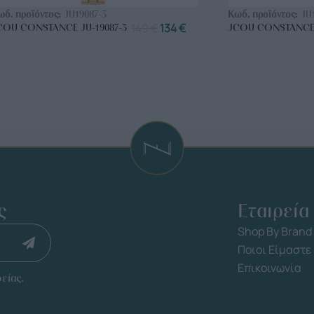
ωδ. προϊόντος:
JU19087-3
Κωδ. προϊόντος:
JU
149
€
134
€
COU CONSTANCE JU-19087-3
JCOU CONSTANCE 
ς
Εταιρεία
Shop By Brand
Ποιοι Είμαστε
Επικοινωνία
είας.