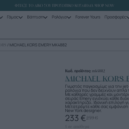
ΦΤΙΑΞΕ ΤΟ ΔΙΚΟ ΣΟΥ ΠΡΟΣΩΠΙΚΟ ΚΟΣΜΗΜΑ SHOP NOW
Γάμος
Βάπτιση
Ρολόγια
Forever Yours
Προσφορές
/ MICHAEL KORS EMERY MK4882
ORS
Κωδ. προϊόντος:
mk4882
MICHAEL KORS 
Γνωστός παγκοσμίως για την jet-
ρολόγια που δεν δείχνουν απλά 
Με καθαρές γραμμές και μοντέρν
σειράς Emery ενισχύει κάθε δι
χαρακτηρίζει. Ιδανική επιλογή γ
Μετατρέψτε κάθε σας εμφάνιση
New York designer.
233
€
259
€
1 σε απόθεμα