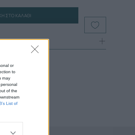
Η ΣΤΟ ΚΑΛΆΘΙ
sonal or
ection to
ou may
 personal
out of the
 downstream
B’s List of