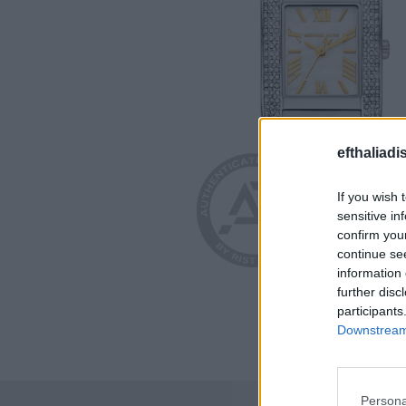
efthaliadi
If you wish 
sensitive in
confirm you
continue se
information 
further disc
participants
Downstream 
Persona