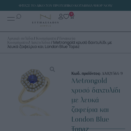
ΦΤΙΑΞΕ ΤΟ ΔΙΚΟ ΣΟΥ ΠΡΟΣΩΠΙΚΟ ΚΟΣΜΗΜΑ SHOP NOW
0
/
/
Αρχική σελίδα
Κοσμήματα
Γυναικεία
/
/ Metrongold χρυσό δαχτυλίδι με
Κοσμήματα
Δαχτυλίδια
λευκά ζαφείρια και London Blue Topaz
Κωδ. προϊόντος:
ΔΑ021564-9
Metrongold
χρυσό δαχτυλίδι
με λευκά
ζαφείρια και
London Blue
Topaz