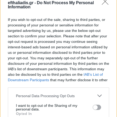
Προϊόντος
efthaliadis.gr -
Do Not Process My Personal
Information
If you wish to opt-out of the sale, sharing to third parties, or
processing of your personal or sensitive information for
targeted advertising by us, please use the below opt-out
section to confirm your selection. Please note that after your
opt-out request is processed you may continue seeing
interest-based ads based on personal information utilized by
Επιλογές Που Ταιριάζουν
us or personal information disclosed to third parties prior to
your opt-out. You may separately opt-out of the further
Ανακαλύψτε τα κοσμήματα που αγαπήθηκαν περισσότερο!
disclosure of your personal information by third parties on the
Εδώ θα βρείτε τις κορυφαίες επιλογές που ξεχωρίζουν για
IAB’s list of downstream participants. This information may
το μοναδικό τους στυλ και την εξαιρετική τους ποιότητα.
also be disclosed by us to third parties on the
IAB’s List of
Downstream Participants
that may further disclose it to other
third parties.
ΧΡΥΣΌΣ 18 ΚΑΡΑΤΊΩΝ
-10%
BRASS
Personal Data Processing Opt Outs
I want to opt-out of the Sharing of my
personal data.
Opted In