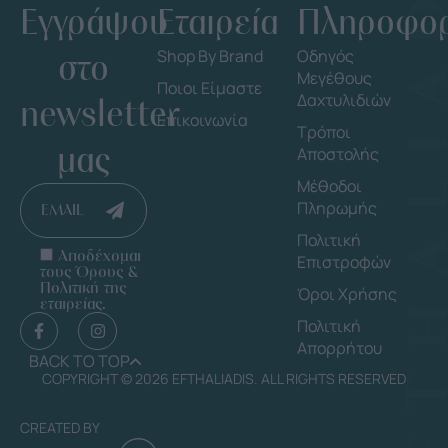
Εγγράψου
Εταιρεία
Πληροφορ
στο
Shop By Brand
Οδηγός
Μεγέθους
Ποιοι Είμαστε
Δαχτυλιδιών
newsletter
Επικοινωνία
Τρόποι
μας
Αποστολής
Μέθοδοι
Πληρωμής
EMAIL
Πολιτική
Αποδέχομαι
Επιστροφών
τους Όρους &
Πολιτική της
Όροι Χρήσης
εταιρείας.
Πολιτική
Απορρήτου
BACK TO TOP
COPYRIGHT © 2026 EFTHALIADIS. ALL RIGHTS RESERVED
CREATED BY