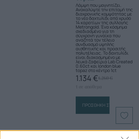
Λάμψη που μαγνητίζει.
Ανακαλύψτε την επιτομή της
διαχρονικής κομψότητας με
το νέο δαχτυλίδι από χρυσό
14 καρατίων της συλλογής
Metrongold. Ένα κόσμημα
σχεδιασμένο για τη
σύγχρονη γυναίκα που
αναζητά τον τέλειο
συνδυασμό υψηλής
αισθητικής και προσιτής
πολυτέλειας. Το δαχτυλίδι
είναι διακοσμημένο με
λευκά ζαφείρια Lab Created
0.60ct και london blue
topaz στο κέντρο 1ct
1.134
€
1.260
€
1 σε απόθεμα
ΠΡΟΣΘΉΚΗ ΣΤΟ ΚΑΛΆΘΙ
Πληροφορίες