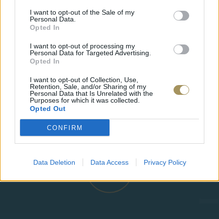
I want to opt-out of the Sale of my
Personal Data.
Opted In
I want to opt-out of processing my
Personal Data for Targeted Advertising.
Opted In
I want to opt-out of Collection, Use,
Retention, Sale, and/or Sharing of my
Personal Data that Is Unrelated with the
ΕΠΙΧΡΥΣ
Purposes for which it was collected.
ΜΟΝΌΠΕΤΡΟ ΔΑΧΤΥΛΊΔΙ ΜΕ
JOOLS E4
Opted Out
ΔΙΑΜΆΝΤΙ 0.35CT
35
€
1.930
€
1.737
€
CONFIRM
Data Deletion
Data Access
Privacy Policy