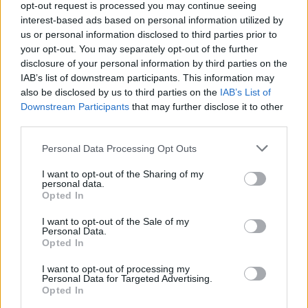
opt-out request is processed you may continue seeing
το μοναδικό τους στυλ και την εξαιρετική τους ποιότητα.
interest-based ads based on personal information utilized by
us or personal information disclosed to third parties prior to
ΧΡΥΣΌΣ 18 ΚΑΡΑΤΊΩΝ
-10%
BRASS
your opt-out. You may separately opt-out of the further
disclosure of your personal information by third parties on the
IAB’s list of downstream participants. This information may
also be disclosed by us to third parties on the
IAB’s List of
Downstream Participants
that may further disclose it to other
third parties.
Personal Data Processing Opt Outs
I want to opt-out of the Sharing of my
personal data.
Opted In
I want to opt-out of the Sale of my
Personal Data.
Opted In
ΕΠΙΧΡΥΣ
ΜΟΝΌΠΕΤΡΟ ΔΑΧΤΥΛΊΔΙ ΜΕ
JOOLS E4
I want to opt-out of processing my
Personal Data for Targeted Advertising.
ΔΙΑΜΆΝΤΙ 0.35CT
35
€
Opted In
1.930
€
1.737
€