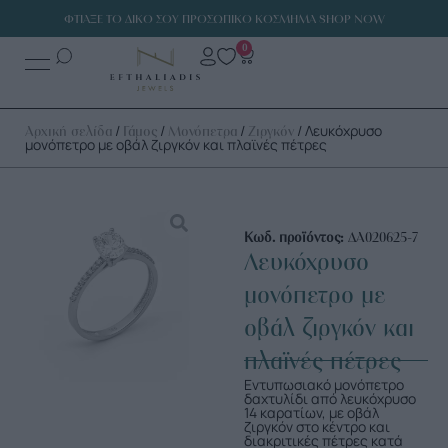
ΦΤΙΑΞΕ ΤΟ ΔΙΚΟ ΣΟΥ ΠΡΟΣΩΠΙΚΟ ΚΟΣΜΗΜΑ SHOP NOW
0
/
/
/
/ Λευκόχρυσο
Αρχική σελίδα
Γάμος
Μονόπετρα
Ζιργκόν
μονόπετρο με οβάλ ζιργκόν και πλαϊνές πέτρες
Κωδ. προϊόντος:
ΔΑ020625-7
Λευκόχρυσο
μονόπετρο με
οβάλ ζιργκόν και
πλαϊνές πέτρες
Εντυπωσιακό μονόπετρο
δαχτυλίδι από λευκόχρυσο
14 καρατίων, με οβάλ
ζιργκόν στο κέντρο και
διακριτικές πέτρες κατά