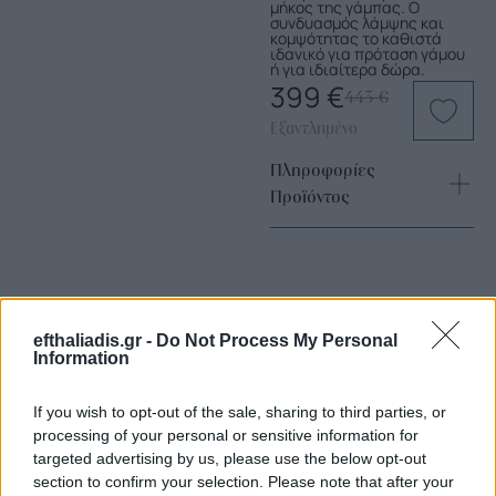
μήκος της γάμπας. Ο
συνδυασμός λάμψης και
κομψότητας το καθιστά
ιδανικό για πρόταση γάμου
ή για ιδιαίτερα δώρα.
399
€
443
€
Εξαντλημένο
Πληροφορίες
Προϊόντος
efthaliadis.gr -
Do Not Process My Personal
Information
Επιλογές Που Ταιριάζουν
If you wish to opt-out of the sale, sharing to third parties, or
processing of your personal or sensitive information for
Ανακαλύψτε τα κοσμήματα που αγαπήθηκαν περισσότερο!
targeted advertising by us, please use the below opt-out
Εδώ θα βρείτε τις κορυφαίες επιλογές που ξεχωρίζουν για
section to confirm your selection. Please note that after your