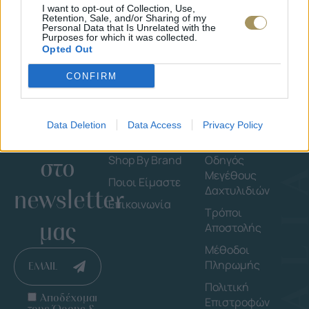
I want to opt-out of Collection, Use,
Retention, Sale, and/or Sharing of my
Personal Data that Is Unrelated with the
Purposes for which it was collected.
Opted Out
CONFIRM
Data Deletion
Data Access
Privacy Policy
Εγγράψου
Εταιρεία
Πληροφορ
στο
Shop By Brand
Οδηγός
Μεγέθους
Ποιοι Είμαστε
Δαχτυλιδιών
newsletter
Επικοινωνία
Τρόποι
μας
Αποστολής
Μέθοδοι
Πληρωμής
EMAIL
Πολιτική
Αποδέχομαι
Επιστροφών
τους Όρους &