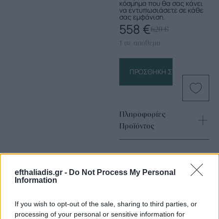
κόσμημα που θα σας κάνει
να εντυπωσιάσετε σε κάθε
σας εμφάνιση.
558
€
620
€
1 σε απόθεμα
ΠΡΟΣΘΉΚΗ ΣΤΟ ΚΑΛΆΘΙ
Πληροφορίες
Προϊόντος
efthaliadis.gr -
Do Not Process My Personal
Information
If you wish to opt-out of the sale, sharing to third parties, or
processing of your personal or sensitive information for