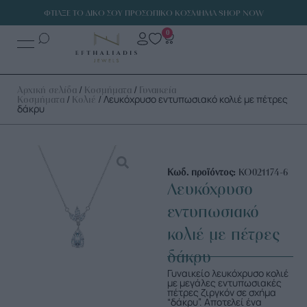
ΦΤΙΑΞΕ ΤΟ ΔΙΚΟ ΣΟΥ ΠΡΟΣΩΠΙΚΟ ΚΟΣΜΗΜΑ SHOP NOW
0
/
/
Αρχική σελίδα
Κοσμήματα
Γυναικεία
/
/ Λευκόχρυσο εντυπωσιακό κολιέ με πέτρες
Κοσμήματα
Κολιέ
δάκρυ
Κωδ. προϊόντος:
ΚΟ021174-6
Λευκόχρυσο
εντυπωσιακό
κολιέ με πέτρες
δάκρυ
Γυναικείο λευκόχρυσο κολιέ
με μεγάλες εντυπωσιακές
πέτρες ζιργκόν σε σχήμα
“δάκρυ”. Αποτελεί ένα