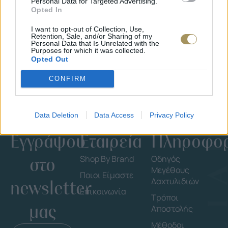
Personal Data for Targeted Advertising.
ΕΠΙΧΡΥΣ
Opted In
ΜΟΝΌΠΕΤΡΟ ΔΑΧΤΥΛΊΔΙ ΜΕ
JOOLS E4
ΔΙΑΜΆΝΤΙ 0.35CT
35
€
I want to opt-out of Collection, Use,
1.930
€
1.737
€
Retention, Sale, and/or Sharing of my
Personal Data that Is Unrelated with the
Purposes for which it was collected.
Opted Out
CONFIRM
Data Deletion
Data Access
Privacy Policy
Εγγράψου
Εταιρεία
Πληροφορ
στο
Shop By Brand
Οδηγός
Μεγέθους
Ποιοι Είμαστε
Δαχτυλιδιών
newsletter
Επικοινωνία
Τρόποι
μας
Αποστολής
Μέθοδοι