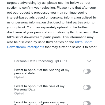
Επιλογές Που Ταιριάζουν
targeted advertising by us, please use the below opt-out
section to confirm your selection. Please note that after your
Ανακαλύψτε τα κοσμήματα που αγαπήθηκαν περισσότερο!
opt-out request is processed you may continue seeing
Εδώ θα βρείτε τις κορυφαίες επιλογές που ξεχωρίζουν για
interest-based ads based on personal information utilized by
το μοναδικό τους στυλ και την εξαιρετική τους ποιότητα.
us or personal information disclosed to third parties prior to
your opt-out. You may separately opt-out of the further
disclosure of your personal information by third parties on the
ΧΡΥΣΌΣ 18 ΚΑΡΑΤΊΩΝ
-10%
BRASS
IAB’s list of downstream participants. This information may
also be disclosed by us to third parties on the
IAB’s List of
Downstream Participants
that may further disclose it to other
third parties.
Personal Data Processing Opt Outs
I want to opt-out of the Sharing of my
personal data.
Opted In
I want to opt-out of the Sale of my
Personal Data.
Opted In
I want to opt-out of processing my