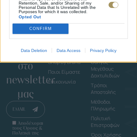
Retention, Sale, and/or Sharing of my
Personal Data that Is Unrelated with the
Purposes for which it was collected.
Opted Out
CONFIRM
Εγγράψου
Εταιρεία
Πληροφορ
Data Deletion
Data Access
Privacy Policy
στο
Shop By Brand
Οδηγός
Μεγέθους
Ποιοι Είμαστε
Δαχτυλιδιών
newsletter
Επικοινωνία
Τρόποι
μας
Αποστολής
Μέθοδοι
Πληρωμής
EMAIL
Πολιτική
Αποδέχομαι
Επιστροφών
τους Όρους &
Πολιτική της
Όροι Χρήσης