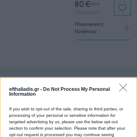
80
€
89
€
Εξαντλημένο
Πληροφορίες
Προϊόντος
efthaliadis.gr -
Do Not Process My Personal
Επιλογές Που Ταιριάζουν
Information
Ανακαλύψτε τα κοσμήματα που αγαπήθηκαν περισσότερο!
If you wish to opt-out of the sale, sharing to third parties, or
Εδώ θα βρείτε τις κορυφαίες επιλογές που ξεχωρίζουν για
processing of your personal or sensitive information for
το μοναδικό τους στυλ και την εξαιρετική τους ποιότητα.
targeted advertising by us, please use the below opt-out
section to confirm your selection. Please note that after your
ΑΝΟΞΕΊΔΩΤΟ ΑΤΣΆΛΙ
-10%
ΑΝΟΞΕΊ
opt-out request is processed you may continue seeing