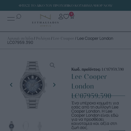
ΦΤΙΑΞΕ ΤΟ ΔΙΚΟ ΣΟΥ ΠΡΟΣΩΠΙΚΟ ΚΟΣΜΗΜΑ SHOP NOW
0
/
/
/ Lee Cooper London
Αρχική σελίδα
Ρολόγια
Lee Couper
LC07959.390
Κωδ. προϊόντος:
LC07959.390
Lee Cooper
London
LC07959.390
Ένα υπέροχο κομμάτι για
εσάς από τη συλλογή Lee
Cooper London. H Lee
Cooper London είναι εδώ
για να προσθέσει
καινοτομία και αξία στη
ζωή σας.