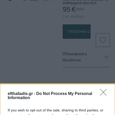
καθημερινό σου στιλ
95
€
119
€
1 σε απόθεμα
ΠΡΟΣΘΉΚΗ ΣΤΟ ΚΑΛΆΘΙ
Πληροφορίες
Προϊόντος
efthaliadis.gr -
Do Not Process My Personal
Information
Επιλογές Που Ταιριάζουν
If you wish to opt-out of the sale, sharing to third parties, or