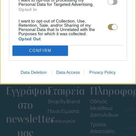
Personal Data for Targeted Advertising.
Opted In
I want to opt-out of Collection, Use,
Retention, Sale, and/or Sharing of my
Personal Data that Is Unrelated with the
Purposes for which it was collected.
Opted Out
CONFIRM
Data Deletion
Data Access
Privacy Policy
Εγγράψου
Εταιρεία
Πληροφορ
στο
Shop By Brand
Οδηγός
Μεγέθους
Ποιοι Είμαστε
Δαχτυλιδιών
newsletter
Επικοινωνία
Τρόποι
μας
Αποστολής