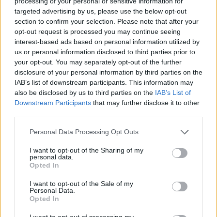
processing of your personal or sensitive information for
Ανακαλύψτε τα κοσμήματα που αγαπήθηκαν περισσότερο!
targeted advertising by us, please use the below opt-out
Εδώ θα βρείτε τις κορυφαίες επιλογές που ξεχωρίζουν για
section to confirm your selection. Please note that after your
opt-out request is processed you may continue seeing
το μοναδικό τους στυλ και την εξαιρετική τους ποιότητα.
interest-based ads based on personal information utilized by
us or personal information disclosed to third parties prior to
ΑΝΟΞΕΊΔΩΤΟ ΑΤΣΆΛΙ
-10%
ΑΝΟΞΕΊ
your opt-out. You may separately opt-out of the further
disclosure of your personal information by third parties on the
IAB’s list of downstream participants. This information may
also be disclosed by us to third parties on the
IAB’s List of
Downstream Participants
that may further disclose it to other
third parties.
Personal Data Processing Opt Outs
I want to opt-out of the Sharing of my
personal data.
Opted In
I want to opt-out of the Sale of my
Personal Data.
Opted In
JCOU ARIA JU19087-2
JCOU CO
149
€
134
€
149
€
1
I want to opt-out of processing my