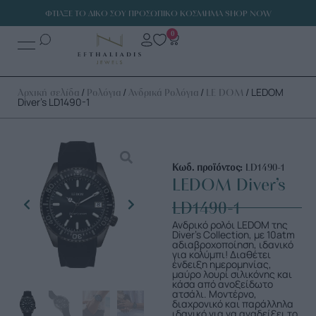
ΦΤΙΑΞΕ ΤΟ ΔΙΚΟ ΣΟΥ ΠΡΟΣΩΠΙΚΟ ΚΟΣΜΗΜΑ SHOP NOW
0
/
/
/
/ LEDOM
Αρχική σελίδα
Ρολόγια
Ανδρικά Ρολόγια
LE DOM
Diver’s LD1490-1
Κωδ. προϊόντος:
LD1490-1
LEDOM Diver’s
LD1490-1
Ανδρικό ρολόι LEDOM της
Diver’s Collection, με 10atm
αδιαβροχοποίηση, ιδανικό
για κολύμπι! Διαθέτει
ένδειξη ημερομηνίας,
μαύρο λουρί σιλικόνης και
κάσα από ανοξείδωτο
ατσάλι. Μοντέρνο,
διαχρονικό και παράλληλα
ιδανικό για να αναδείξει το