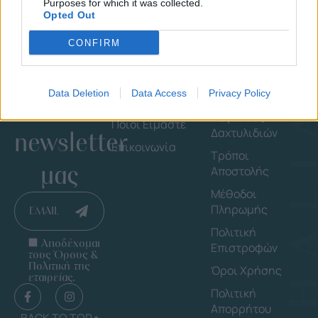
Purposes for which it was collected.
Opted Out
CONFIRM
Εγγράψου
Εταιρεία
Πληροφορ
Data Deletion
Data Access
Privacy Policy
στο
Shop By Brand
Οδηγός
Μεγέθους
Ποιοι Είμαστε
Δαχτυλιδιών
newsletter
Επικοινωνία
Τρόποι
μας
Αποστολής
Μέθοδοι
Πληρωμής
EMAIL
Πολιτική
Αποδέχομαι
Επιστροφών
τους Όρους &
Πολιτική της
Όροι Χρήσης
εταιρείας.
Πολιτική
Απορρήτου