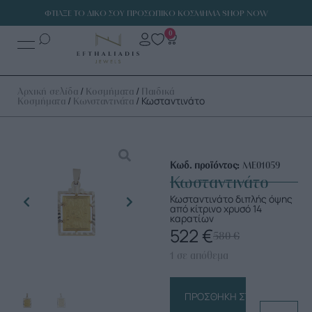
ΦΤΙΑΞΕ ΤΟ ΔΙΚΟ ΣΟΥ ΠΡΟΣΩΠΙΚΟ ΚΟΣΜΗΜΑ SHOP NOW
0
/
/
Αρχική σελίδα
Κοσμήματα
Παιδικά
/
/ Κωσταντινάτο
Κοσμήματα
Κωνσταντινάτα
Κωδ. προϊόντος:
ΜΕ01059
Κωσταντινάτο
Κωσταντινάτο διπλής όψης
από κίτρινο χρυσό 14
καρατίων
522
€
580
€
1 σε απόθεμα
ΠΡΟΣΘΉΚΗ ΣΤΟ ΚΑΛΆΘΙ