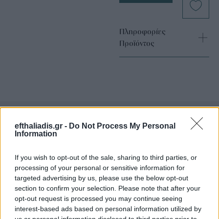
Πληροφορίες
Προϊόντος
efthaliadis.gr -
Do Not Process My Personal
Information
Επιλογές Που Ταιριάζουν
Ανακαλύψτε τα κοσμήματα που αγαπήθηκαν περισσότερο!
If you wish to opt-out of the sale, sharing to third parties, or
processing of your personal or sensitive information for
Εδώ θα βρείτε τις κορυφαίες επιλογές που ξεχωρίζουν για
targeted advertising by us, please use the below opt-out
το μοναδικό τους στυλ και την εξαιρετική τους ποιότητα.
section to confirm your selection. Please note that after your
opt-out request is processed you may continue seeing
ΧΡΥΣΌΣ 18 ΚΑΡΑΤΊΩΝ
-10%
BRASS
interest-based ads based on personal information utilized by