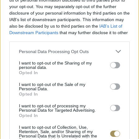
us or personal information disclosed to third parties prior to
your opt-out. You may separately opt-out of the further
disclosure of your personal information by third parties on the
IAB’s list of downstream participants. This information may
also be disclosed by us to third parties on the
IAB’s List of
Downstream Participants
that may further disclose it to other
third parties.
Personal Data Processing Opt Outs
I want to opt-out of the Sharing of my
personal data.
Opted In
I want to opt-out of the Sale of my
ΕΠΙΧΡΥΣ
Personal Data.
ΜΟΝΌΠΕΤΡΟ ΔΑΧΤΥΛΊΔΙ ΜΕ
JOOLS E4
Opted In
ΔΙΑΜΆΝΤΙ 0.35CT
35
€
1.930
€
1.737
€
I want to opt-out of processing my
Personal Data for Targeted Advertising.
Opted In
I want to opt-out of Collection, Use,
Retention, Sale, and/or Sharing of my
Personal Data that Is Unrelated with the