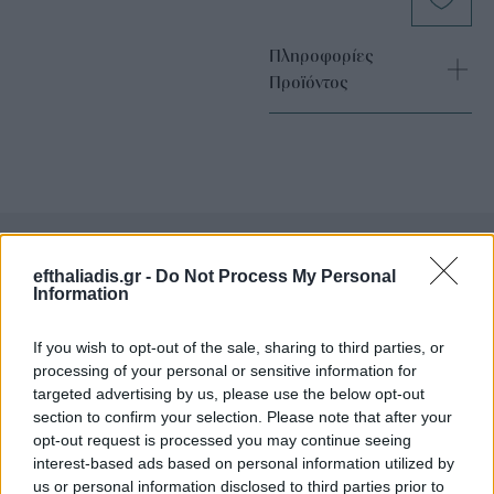
Πληροφορίες
Προϊόντος
efthaliadis.gr -
Do Not Process My Personal
Επιλογές Που Ταιριάζουν
Information
Ανακαλύψτε τα κοσμήματα που αγαπήθηκαν περισσότερο!
If you wish to opt-out of the sale, sharing to third parties, or
Εδώ θα βρείτε τις κορυφαίες επιλογές που ξεχωρίζουν για
processing of your personal or sensitive information for
το μοναδικό τους στυλ και την εξαιρετική τους ποιότητα.
targeted advertising by us, please use the below opt-out
section to confirm your selection. Please note that after your
opt-out request is processed you may continue seeing
ΧΡΥΣΌΣ 18 ΚΑΡΑΤΊΩΝ
-10%
BRASS
interest-based ads based on personal information utilized by
us or personal information disclosed to third parties prior to