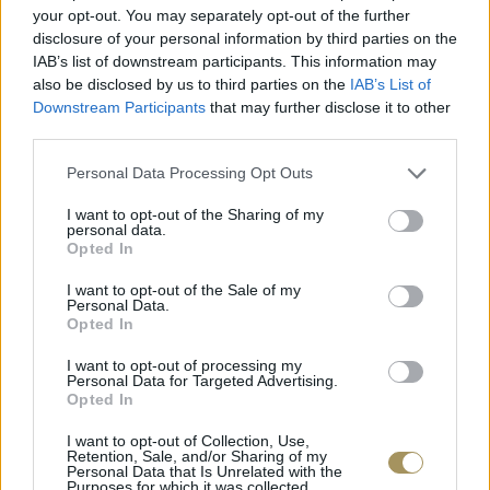
your opt-out. You may separately opt-out of the further
disclosure of your personal information by third parties on the
IAB’s list of downstream participants. This information may
also be disclosed by us to third parties on the
IAB’s List of
Downstream Participants
that may further disclose it to other
third parties.
Personal Data Processing Opt Outs
I want to opt-out of the Sharing of my
personal data.
Opted In
I want to opt-out of the Sale of my
ΕΠΙΧΡΥΣ
Personal Data.
ΜΟΝΌΠΕΤΡΟ ΔΑΧΤΥΛΊΔΙ ΜΕ
JOOLS E4
Opted In
ΔΙΑΜΆΝΤΙ 0.35CT
35
€
1.930
€
1.737
€
I want to opt-out of processing my
Personal Data for Targeted Advertising.
Opted In
I want to opt-out of Collection, Use,
Retention, Sale, and/or Sharing of my
Personal Data that Is Unrelated with the
Purposes for which it was collected.