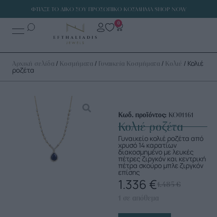
ΦΤΙΑΞΕ ΤΟ ΔΙΚΟ ΣΟΥ ΠΡΟΣΩΠΙΚΟ ΚΟΣΜΗΜΑ SHOP NOW
0
/
/
/
/ Κολιέ
Αρχική σελίδα
Κοσμήματα
Γυναικεία Κοσμήματα
Κολιέ
ροζέτα
Κωδ. προϊόντος:
ΚΟ01161
Κολιέ ροζέτα
Γυναικείο κολιέ ροζέτα από
χρυσό 14 καρατίων
διακοσμημένο με λευκές
πέτρες ζιργκόν και κεντρική
πέτρα σκούρο μπλε ζιργκόν
επίσης
1.336
€
1.485
€
1 σε απόθεμα