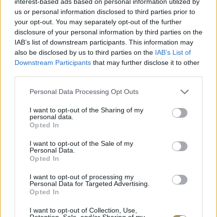
interest-based ads based on personal information utilized by
ΧΡΥΣΌΣ 18 ΚΑΡΑΤΊΩΝ
-10%
BRASS
us or personal information disclosed to third parties prior to
your opt-out. You may separately opt-out of the further
disclosure of your personal information by third parties on the
IAB’s list of downstream participants. This information may
also be disclosed by us to third parties on the
IAB’s List of
Downstream Participants
that may further disclose it to other
third parties.
Personal Data Processing Opt Outs
I want to opt-out of the Sharing of my
personal data.
Opted In
I want to opt-out of the Sale of my
Personal Data.
ΕΠΙΧΡΥΣ
Opted In
ΜΟΝΌΠΕΤΡΟ ΔΑΧΤΥΛΊΔΙ ΜΕ
JOOLS E4
ΔΙΑΜΆΝΤΙ 0.35CT
35
€
I want to opt-out of processing my
1.930
€
1.737
€
Personal Data for Targeted Advertising.
Opted In
I want to opt-out of Collection, Use,
Retention, Sale, and/or Sharing of my