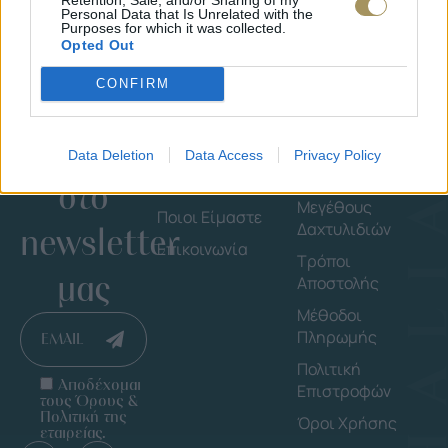
Personal Data that Is Unrelated with the
Purposes for which it was collected.
Opted Out
CONFIRM
Εγγράψου
Εταιρεία
Πληροφορ
Data Deletion
Data Access
Privacy Policy
στο
Shop By Brand
Οδηγός
Μεγέθους
Ποιοι Είμαστε
Δαχτυλιδιών
newsletter
Επικοινωνία
Τρόποι
μας
Αποστολής
Μέθοδοι
Πληρωμής
EMAIL
Πολιτική
Αποδέχομαι
Επιστροφών
τους Όρους &
Πολιτική της
Όροι Χρήσης
εταιρείας.