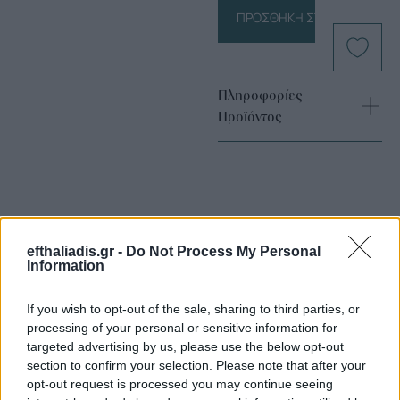
ΠΡΟΣΘΉΚΗ ΣΤΟ ΚΑΛΆΘΙ
Πληροφορίες
Προϊόντος
efthaliadis.gr -
Do Not Process My Personal
Information
Επιλογές Που Ταιριάζουν
If you wish to opt-out of the sale, sharing to third parties, or
Ανακαλύψτε τα κοσμήματα που αγαπήθηκαν περισσότερο!
processing of your personal or sensitive information for
Εδώ θα βρείτε τις κορυφαίες επιλογές που ξεχωρίζουν για
targeted advertising by us, please use the below opt-out
section to confirm your selection. Please note that after your
το μοναδικό τους στυλ και την εξαιρετική τους ποιότητα.
opt-out request is processed you may continue seeing