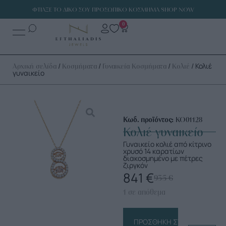
ΦΤΙΑΞΕ ΤΟ ΔΙΚΟ ΣΟΥ ΠΡΟΣΩΠΙΚΟ ΚΟΣΜΗΜΑ SHOP NOW
0
/
/
/
/ Κολιέ
Αρχική σελίδα
Κοσμήματα
Γυναικεία Κοσμήματα
Κολιέ
γυναικείο
Κωδ. προϊόντος:
ΚΟ01128
Κολιέ γυναικείο
Γυναικείο κολιέ από κίτρινο
χρυσό 14 καρατίων
διακοσμημένο με πέτρες
ζιργκόν
841
€
935
€
1 σε απόθεμα
ΠΡΟΣΘΉΚΗ ΣΤΟ ΚΑΛΆΘΙ