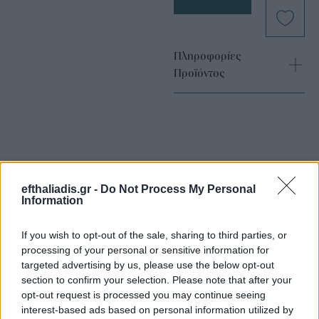
Πληροφορίες
Προϊόντος
efthaliadis.gr -
Do Not Process My Personal
Information
Επιλογές Που Ταιριάζουν
If you wish to opt-out of the sale, sharing to third parties, or
Ανακαλύψτε τα κοσμήματα που αγαπήθηκαν περισσότερο!
processing of your personal or sensitive information for
Εδώ θα βρείτε τις κορυφαίες επιλογές που ξεχωρίζουν για
targeted advertising by us, please use the below opt-out
το μοναδικό τους στυλ και την εξαιρετική τους ποιότητα.
section to confirm your selection. Please note that after your
opt-out request is processed you may continue seeing
interest-based ads based on personal information utilized by
ΧΡΥΣΌΣ 18 ΚΑΡΑΤΊΩΝ
-10%
BRASS