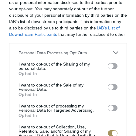
us or personal information disclosed to third parties prior to
your opt-out. You may separately opt-out of the further
disclosure of your personal information by third parties on the
IAB’s list of downstream participants. This information may
also be disclosed by us to third parties on the
IAB’s List of
Downstream Participants
that may further disclose it to other
third parties.
Personal Data Processing Opt Outs
I want to opt-out of the Sharing of my
personal data.
Opted In
I want to opt-out of the Sale of my
Personal Data.
ΕΠΙΧΡΥΣ
Opted In
ΜΟΝΌΠΕΤΡΟ ΔΑΧΤΥΛΊΔΙ ΜΕ
JOOLS E4
ΔΙΑΜΆΝΤΙ 0.35CT
35
€
I want to opt-out of processing my
1.930
€
1.737
€
Personal Data for Targeted Advertising.
Opted In
I want to opt-out of Collection, Use,
Retention, Sale, and/or Sharing of my
Personal Data that Is Unrelated with the