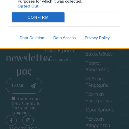
Purposes for which it was collected.
Opted Out
CONFIRM
Εγγράψου
Εταιρεία
Πληροφορ
Data Deletion
Data Access
Privacy Policy
στο
Shop By Brand
Οδηγός
Μεγέθους
Ποιοι Είμαστε
Δαχτυλιδιών
newsletter
Επικοινωνία
Τρόποι
μας
Αποστολής
Μέθοδοι
Πληρωμής
EMAIL
Πολιτική
Αποδέχομαι
Επιστροφών
τους Όρους &
Πολιτική της
Όροι Χρήσης
εταιρείας.
Πολιτική
Απορρήτου