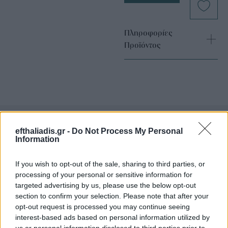
Πληροφορίες
Προϊόντος
efthaliadis.gr -
Do Not Process My Personal
Information
Επιλογές Που Ταιριάζουν
Ανακαλύψτε τα κοσμήματα που αγαπήθηκαν περισσότερο!
If you wish to opt-out of the sale, sharing to third parties, or
processing of your personal or sensitive information for
Εδώ θα βρείτε τις κορυφαίες επιλογές που ξεχωρίζουν για
targeted advertising by us, please use the below opt-out
το μοναδικό τους στυλ και την εξαιρετική τους ποιότητα.
section to confirm your selection. Please note that after your
opt-out request is processed you may continue seeing
ΧΡΥΣΌΣ 18 ΚΑΡΑΤΊΩΝ
-10%
BRASS
interest-based ads based on personal information utilized by