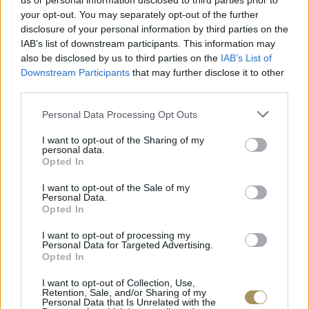
us or personal information disclosed to third parties prior to
your opt-out. You may separately opt-out of the further
disclosure of your personal information by third parties on the
IAB’s list of downstream participants. This information may
also be disclosed by us to third parties on the
IAB’s List of
Downstream Participants
that may further disclose it to other
third parties.
Personal Data Processing Opt Outs
I want to opt-out of the Sharing of my
personal data.
Opted In
I want to opt-out of the Sale of my
ΕΠΙΧΡΥΣ
Personal Data.
ΜΟΝΌΠΕΤΡΟ ΔΑΧΤΥΛΊΔΙ ΜΕ
JOOLS E4
Opted In
ΔΙΑΜΆΝΤΙ 0.35CT
35
€
1.930
€
1.737
€
I want to opt-out of processing my
Personal Data for Targeted Advertising.
Opted In
I want to opt-out of Collection, Use,
Retention, Sale, and/or Sharing of my
Personal Data that Is Unrelated with the