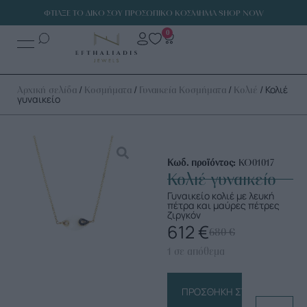
ΦΤΙΑΞΕ ΤΟ ΔΙΚΟ ΣΟΥ ΠΡΟΣΩΠΙΚΟ ΚΟΣΜΗΜΑ SHOP NOW
0
/
/
/
/ Κολιέ
Αρχική σελίδα
Κοσμήματα
Γυναικεία Κοσμήματα
Κολιέ
γυναικείο
Κωδ. προϊόντος:
ΚΟ01017
Κολιέ γυναικείο
Γυναικείο κολιέ με λευκή
πέτρα και μαύρες πέτρες
ζιργκόν
612
€
680
€
1 σε απόθεμα
ΠΡΟΣΘΉΚΗ ΣΤΟ ΚΑΛΆΘΙ