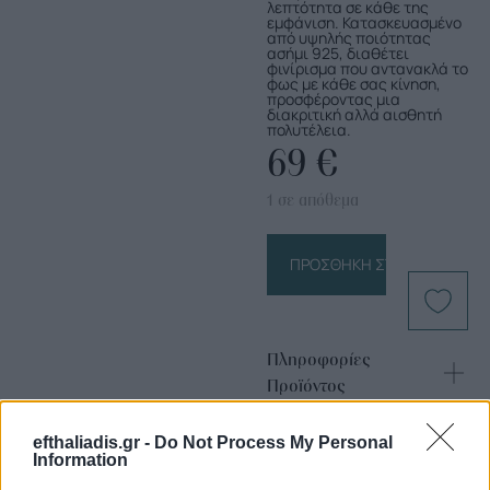
λεπτότητα σε κάθε της
εμφάνιση. Κατασκευασμένο
από υψηλής ποιότητας
ασήμι 925, διαθέτει
φινίρισμα που αντανακλά το
φως με κάθε σας κίνηση,
προσφέροντας μια
διακριτική αλλά αισθητή
πολυτέλεια.
69
€
1 σε απόθεμα
ΠΡΟΣΘΉΚΗ ΣΤΟ ΚΑΛΆΘΙ
Πληροφορίες
Προϊόντος
efthaliadis.gr -
Do Not Process My Personal
Information