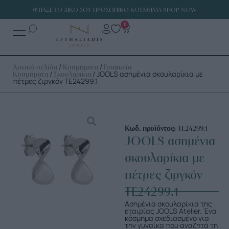
ΦΤΙΑΞΕ ΤΟ ΔΙΚΟ ΣΟΥ ΠΡΟΣΩΠΙΚΟ ΚΟΣΜΗΜΑ SHOP NOW
0
/
/
Αρχική σελίδα
Κοσμήματα
Γυναικεία
/
/ JOOLS ασημένια σκουλαρίκια με
Κοσμήματα
Σκουλαρίκια
πέτρες ζιργκόν TE24299.1
Κωδ. προϊόντος:
TE24299.1
JOOLS ασημένια
σκουλαρίκια με
πέτρες ζιργκόν
TE24299.1
Ασημένια σκουλαρίκια της
εταιρίας JOOLS Αtelier. Ένα
κόσμημα σχεδιασμένο για
την γυναίκα που αναζητά τη