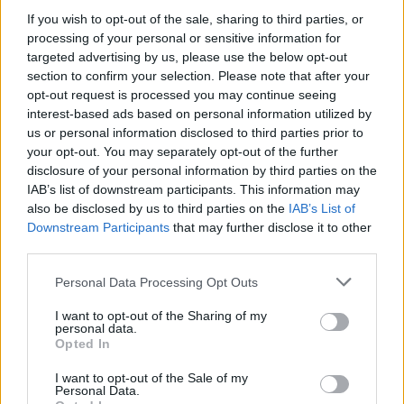
If you wish to opt-out of the sale, sharing to third parties, or
processing of your personal or sensitive information for
targeted advertising by us, please use the below opt-out
section to confirm your selection. Please note that after your
Επιλογές Που Ταιριάζουν
opt-out request is processed you may continue seeing
interest-based ads based on personal information utilized by
Ανακαλύψτε τα κοσμήματα που αγαπήθηκαν περισσότερο!
us or personal information disclosed to third parties prior to
Εδώ θα βρείτε τις κορυφαίες επιλογές που ξεχωρίζουν για
your opt-out. You may separately opt-out of the further
το μοναδικό τους στυλ και την εξαιρετική τους ποιότητα.
disclosure of your personal information by third parties on the
IAB’s list of downstream participants. This information may
also be disclosed by us to third parties on the
IAB’s List of
ΧΡΥΣΌΣ 18 ΚΑΡΑΤΊΩΝ
-10%
BRASS
Downstream Participants
that may further disclose it to other
third parties.
Personal Data Processing Opt Outs
I want to opt-out of the Sharing of my
personal data.
Opted In
I want to opt-out of the Sale of my
Personal Data.