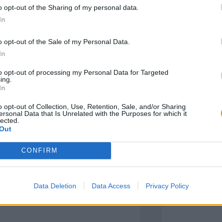
o opt-out of the Sharing of my personal data.
πιλογές Που Ταιρι
In
o opt-out of the Sale of my Personal Data.
τερο! Εδώ θα βρείτε τις κορυφαίες
In
 και την εξαιρετική τους ποιότητα.
to opt-out of processing my Personal Data for Targeted
ing.
In
BRASS
BRASS
o opt-out of Collection, Use, Retention, Sale, and/or Sharing
ersonal Data that Is Unrelated with the Purposes for which it
lected.
Out
CONFIRM
Data Deletion
Data Access
Privacy Policy
ΑΓΟΡΑ ΤΩΡΑ
ΑΓ