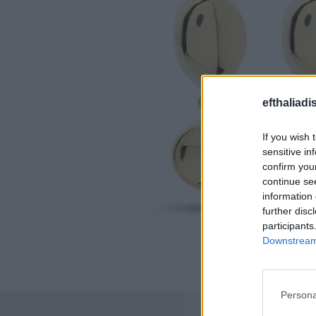
efthaliadi
If you wish 
sensitive in
confirm you
continue se
information 
further disc
participants
Downstream 
Persona