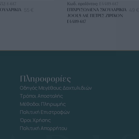
552-1-617
Κωδ. προϊόντος:
E4489-617
55
€
49
€
ΟΥΛΑΡΊΚΙΑ
ΕΠΙΧΡΥΣΩΜΈΝΑ ΣΚΟΥΛΑΡΊΚΙΑ
JOOLS ΜΕ ΠΈΤΡΕΣ ΖΙΡΓΚΌΝ
E4489-617
Πληροφορίες
Οδηγός Μεγέθους Δαχτυλιδιών
Τρόποι Αποστολής
Μέθοδοι Πληρωμής
Πολιτική Επιστροφών
Όροι Χρήσης
Πολιτική Απορρήτου