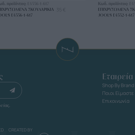
ωδ. προϊόντος:
E4556-1-617
Κωδ. προϊόντος:
E4
35
€
ΠΙΧΡΥΣΩΜΈΝΑ ΣΚΟΥΛΑΡΊΚΙΑ
ΕΠΙΧΡΥΣΩΜΈΝΑ ΣΚ
OOLS E4556-1-617
JOOLS E4552-1-617
ς
Εταιρεία
Shop By Brand
Ποιοι Είμαστε
Επικοινωνία
είας.
ED
CREATED BY