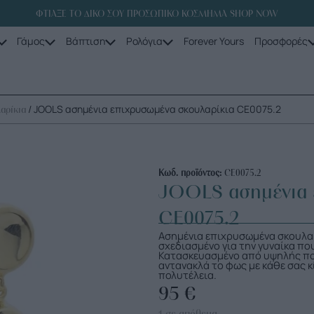
ΦΤΙΑΞΕ ΤΟ ΔΙΚΟ ΣΟΥ ΠΡΟΣΩΠΙΚΟ ΚΟΣΜΗΜΑ SHOP NOW
Γάμος
Βάπτιση
Ρολόγια
Forever Yours
Προσφορές
/ JOOLS ασημένια επιχρυσωμένα σκουλαρίκια CE0075.2
αρίκια
Κωδ. προϊόντος:
CE0075.2
JOOLS ασημένια 
CE0075.2
Ασημένια επιχρυσωμένα σκουλαρί
σχεδιασμένο για την γυναίκα πο
Κατασκευασμένο από υψηλής ποι
αντανακλά το φως με κάθε σας 
πολυτέλεια.
95
€
1 σε απόθεμα