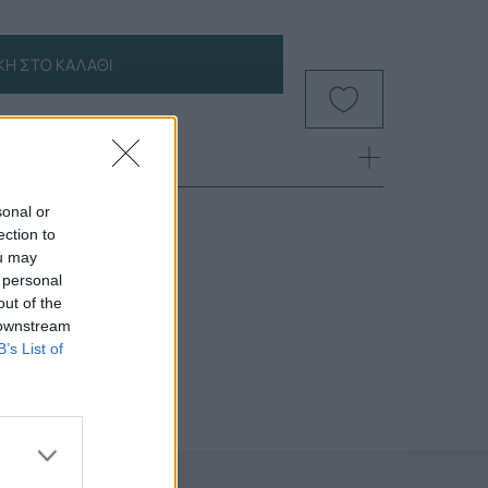
Η ΣΤΟ ΚΑΛΆΘΙ
sonal or
ection to
ou may
 personal
out of the
 downstream
B’s List of