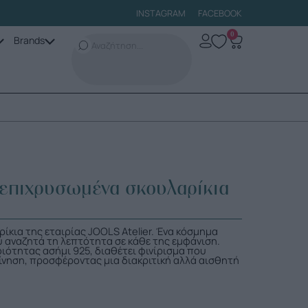
INSTAGRAM
FACEBOOK
0
Brands
επιχρυσωμένα σκουλαρίκια
κια της εταιρίας JOOLS Αtelier. Ένα κόσμημα
υ αναζητά τη λεπτότητα σε κάθε της εμφάνιση.
ότητας ασήμι 925, διαθέτει φινίρισμα που
κίνηση, προσφέροντας μια διακριτική αλλά αισθητή