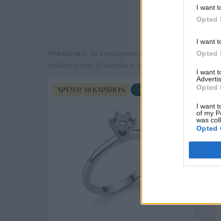
I want t
Ε
Opted 
I want t
Ανακαλύψτε τα κοσμήματα που αγαπήθηκαν περισσό
Opted 
επιλογές που ξεχωρίζουν για το μοναδικό τους στυλ
I want 
Advertis
Opted 
ΧΡΥΣΌΣ 18 ΚΑΡΑΤΊΩΝ
-10%
I want t
of my P
was col
Opted 
ΑΓΟΡΑ ΤΩΡΑ