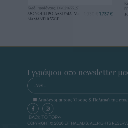
Κ
Κωδ. προϊόντος:
DA021655.27
Ε
1.930
€
1.737
€
ΜΟΝΌΠΕΤΡΟ ΔΑΧΤΥΛΊΔΙ ΜΕ
J
ΔΙΑΜΆΝΤΙ 0.35CT
Εγγράψου στο newsletter μα
EMAIL
Αποδέχομαι τους Όρους & Πολιτική της εταιρ
BACK TO TOP
COPYRIGHT © 2026 EFTHALIADIS. ALL RIGHTS RESERV