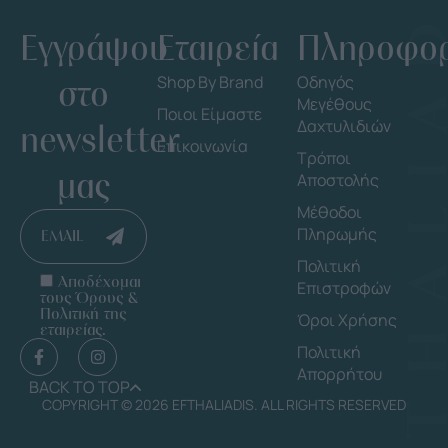
Εγγράψου
Εταιρεία
Πληροφορ
στο
Shop By Brand
Οδηγός
Μεγέθους
Ποιοι Είμαστε
Δαχτυλιδιών
newsletter
Επικοινωνία
Τρόποι
μας
Αποστολής
Μέθοδοι
Πληρωμής
EMAIL
Πολιτική
Αποδέχομαι
Επιστροφών
τους Όρους &
Πολιτική της
Όροι Χρήσης
εταιρείας.
Πολιτική
Απορρήτου
BACK TO TOP
COPYRIGHT © 2026 EFTHALIADIS. ALL RIGHTS RESERVED