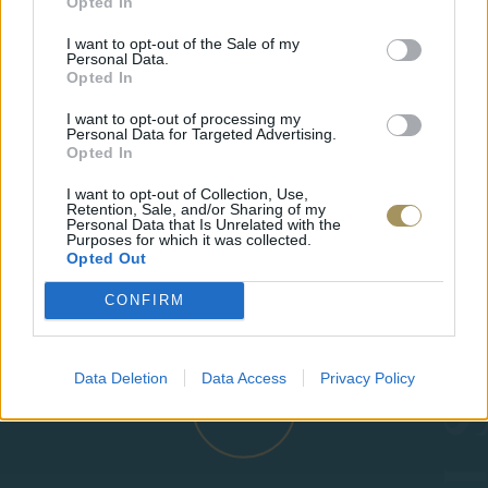
Opted In
I want to opt-out of the Sale of my
Personal Data.
Opted In
I want to opt-out of processing my
Personal Data for Targeted Advertising.
Opted In
JCOU ARIA JU19087-2
JCOU CO
I want to opt-out of Collection, Use,
Retention, Sale, and/or Sharing of my
149
€
134
€
149
€
1
Personal Data that Is Unrelated with the
Purposes for which it was collected.
Opted Out
CONFIRM
Data Deletion
Data Access
Privacy Policy