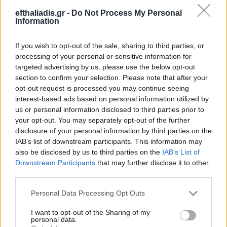
efthaliadis.gr -
Do Not Process My Personal
Information
If you wish to opt-out of the sale, sharing to third parties, or
processing of your personal or sensitive information for
targeted advertising by us, please use the below opt-out
section to confirm your selection. Please note that after your
Επιλογές Που Ταιριάζουν
opt-out request is processed you may continue seeing
interest-based ads based on personal information utilized by
Ανακαλύψτε τα κοσμήματα που αγαπήθηκαν περισσότερο!
us or personal information disclosed to third parties prior to
your opt-out. You may separately opt-out of the further
Εδώ θα βρείτε τις κορυφαίες επιλογές που ξεχωρίζουν για
disclosure of your personal information by third parties on the
το μοναδικό τους στυλ και την εξαιρετική τους ποιότητα.
IAB’s list of downstream participants. This information may
also be disclosed by us to third parties on the
IAB’s List of
ΑΝΟΞΕΊΔΩΤΟ ΑΤΣΆΛΙ
-10%
ΑΝΟΞΕΊ
Downstream Participants
that may further disclose it to other
third parties.
Personal Data Processing Opt Outs
I want to opt-out of the Sharing of my
personal data.