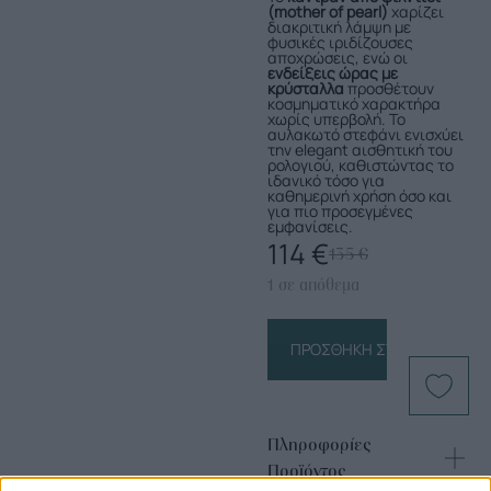
(mother of pearl)
χαρίζει
διακριτική λάμψη με
φυσικές ιριδίζουσες
αποχρώσεις, ενώ οι
ενδείξεις ώρας με
κρύσταλλα
προσθέτουν
κοσμηματικό χαρακτήρα
χωρίς υπερβολή. Το
αυλακωτό στεφάνι ενισχύει
την elegant αισθητική του
ρολογιού, καθιστώντας το
ιδανικό τόσο για
καθημερινή χρήση όσο και
για πιο προσεγμένες
εμφανίσεις.
114
€
135
€
1 σε απόθεμα
ΠΡΟΣΘΉΚΗ ΣΤΟ ΚΑΛΆΘΙ
Πληροφορίες
Προϊόντος