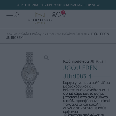
ΦΤΙΑΞΕ ΤΟ ΔΙΚΟ ΣΟΥ ΠΡΟΣΩΠΙΚΟ ΚΟΣΜΗΜΑ SHOP NOW
0
/
/
/
/ JCOU EDEN
Αρχική σελίδα
Ρολόγια
Γυναικεία Ρολόγια
JCOU
JU19083-1
Κωδ. προϊόντος:
JU19083-1
JCOU EDEN
JU19083-1
Κομψό γυναικείο ρολόι JCou
με διαχρονικό και
εκλεπτυσμένο σχεδιασμό. Η
ασημί κάσα και το ασημί
μπρασελέ από ανοξείδωτο
ατσάλι
προσφέρουν minimal
πολυτέλεια και εύκολη
συνδυαστικότητα με κάθε
εμφάνιση.
Το
καντράν από φίλντισι