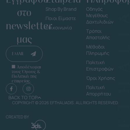
στο
Shop By Brand
Οδηγός
Μεγέθους
Ποιοι Είμαστε
Δαχτυλιδιών
newsletter
Επικοινωνία
Τρόποι
μας
Αποστολής
Μέθοδοι
Πληρωμής
EMAIL
Πολιτική
Αποδέχομαι
Επιστροφών
τους Όρους &
Πολιτική της
Όροι Χρήσης
εταιρείας.
Πολιτική
Απορρήτου
BACK TO TOP
COPYRIGHT © 2026 EFTHALIADIS. ALL RIGHTS RESERVED
CREATED BY