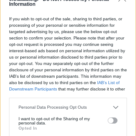
Information
If you wish to opt-out of the sale, sharing to third parties, or
processing of your personal or sensitive information for
targeted advertising by us, please use the below opt-out
Επιλογές Που Ταιριάζουν
section to confirm your selection. Please note that after your
opt-out request is processed you may continue seeing
Ανακαλύψτε τα κοσμήματα που αγαπήθηκαν περισσότερο!
interest-based ads based on personal information utilized by
Εδώ θα βρείτε τις κορυφαίες επιλογές που ξεχωρίζουν για
us or personal information disclosed to third parties prior to
your opt-out. You may separately opt-out of the further
το μοναδικό τους στυλ και την εξαιρετική τους ποιότητα.
disclosure of your personal information by third parties on the
IAB’s list of downstream participants. This information may
BRASS
-4%
BRASS
also be disclosed by us to third parties on the
IAB’s List of
Downstream Participants
that may further disclose it to other
third parties.
Personal Data Processing Opt Outs
I want to opt-out of the Sharing of my
personal data.
Opted In