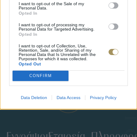
I want to opt-out of the Sale of my
Personal Data.
Opted In
I want to opt-out of processing my
Personal Data for Targeted Advertising.
Opted In
HUGO BOSS ΣΤΥΛΌ
ROLLERBALL PEN HSN2544J
I want to opt-out of Collection, Use,
69
€
66
€
Retention, Sale, and/or Sharing of my
Personal Data that Is Unrelated with the
HUGO B
Purposes for which it was collected.
ROLLERB
Opted Out
129
€
1
CONFIRM
Data Deletion
Data Access
Privacy Policy
Εγγράψου
Εταιρεία
Πληροφορ