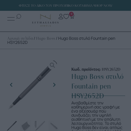
ΦΤΙΑΞΕ ΤΟ ΔΙΚΟ ΣΟΥ ΠΡΟΣΩΠΙΚΟ ΚΟΣΜΗΜΑ SHOP NOW
0
/
/ Hugo Boss στυλό Fountain pen
Αρχική σελίδα
Hugo Boss
HSY2652D
Κωδ. προϊόντος:
HSY2652D
Hugo Boss στυλό
Fountain pen
HSY2652D
Αναβαθμίστε την
καθημερινή σας γραφή με
ένα αξεσουάρ που
συνδυάζει την υψηλή
αισθητική με την απόλυτη
λειτουργικότητα. Το στυλό
Hugo Boss δεν είναι απλώς