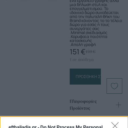
ένα εργαλείο γραφής αλλά
μια δήλωση στυλ και
επαγγελματισμού. Το
ιδανικό δώρο συνοδεύεται
από την πολυτελή θήκη του
Brand κάνοντας το το τέλειο
δώρο για εσάς ή τους
συνεργάτες σας
.Minimal σχεδιασμός
.Κορυφαία ποιότητα
κατασκευής
.Απαλή γραφή
151
€
159
€
1 σε απόθεμα
ΠΡΟΣΘΉΚΗ ΣΤΟ ΚΑΛΆΘΙ
Πληροφορίες
Προϊόντος
efthaliadis.gr -
Do Not Process My Personal