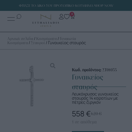
ΦΤΙΑΞΕ ΤΟ ΔΙΚΟ ΣΟΥ ΠΡΟΣΩΠΙΚΟ ΚΟΣΜΗΜΑ SHOP NOW
0
/
/
Αρχική σελίδα
Κοσμήματα
Γυναικεία
/
/ Γυναικείος σταυρός
Κοσμήματα
Σταυροί
Κωδ. προϊόντος:
ΣΤ01035
Γυναικείος
σταυρός
Λευκόχρυσος γυναικείος
σταυρός 14 καρατίων με
πέτρες ζιργκόν
558
€
620
€
1 σε απόθεμα