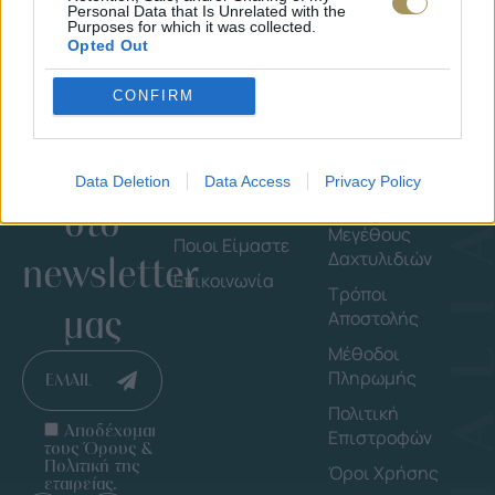
Personal Data that Is Unrelated with the
Purposes for which it was collected.
Opted Out
CONFIRM
Εγγράψου
Εταιρεία
Πληροφορ
Data Deletion
Data Access
Privacy Policy
στο
Shop By Brand
Οδηγός
Μεγέθους
Ποιοι Είμαστε
Δαχτυλιδιών
newsletter
Επικοινωνία
Τρόποι
μας
Αποστολής
Μέθοδοι
Πληρωμής
EMAIL
Πολιτική
Αποδέχομαι
Επιστροφών
τους Όρους &
Πολιτική της
Όροι Χρήσης
εταιρείας.