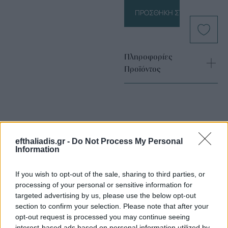
ΠΡΟΣΘΉΚΗ ΣΤΟ ΚΑΛΆΘΙ
Πληροφορίες
Προϊόντος
efthaliadis.gr -
Do Not Process My Personal
Information
Επιλογές Που Ταιριάζουν
If you wish to opt-out of the sale, sharing to third parties, or
processing of your personal or sensitive information for
Ανακαλύψτε τα κοσμήματα που αγαπήθηκαν περισσότερο!
targeted advertising by us, please use the below opt-out
Εδώ θα βρείτε τις κορυφαίες επιλογές που ξεχωρίζουν για
section to confirm your selection. Please note that after your
το μοναδικό τους στυλ και την εξαιρετική τους ποιότητα.
opt-out request is processed you may continue seeing
interest-based ads based on personal information utilized by