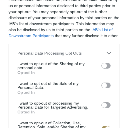
us or personal information disclosed to third parties prior to
ΑΝΟΞΕΊΔΩΤΟ ΑΤΣΆΛΙ
-10%
ΑΝΟΞΕΊ
your opt-out. You may separately opt-out of the further
disclosure of your personal information by third parties on the
IAB’s list of downstream participants. This information may
also be disclosed by us to third parties on the
IAB’s List of
Downstream Participants
that may further disclose it to other
third parties.
Personal Data Processing Opt Outs
I want to opt-out of the Sharing of my
personal data.
Opted In
I want to opt-out of the Sale of my
Personal Data.
Opted In
JCOU ARIA JU19087-2
JCOU CO
149
€
134
€
149
€
1
I want to opt-out of processing my
Personal Data for Targeted Advertising.
Opted In
I want to opt-out of Collection, Use,
Retention, Sale, and/or Sharing of my