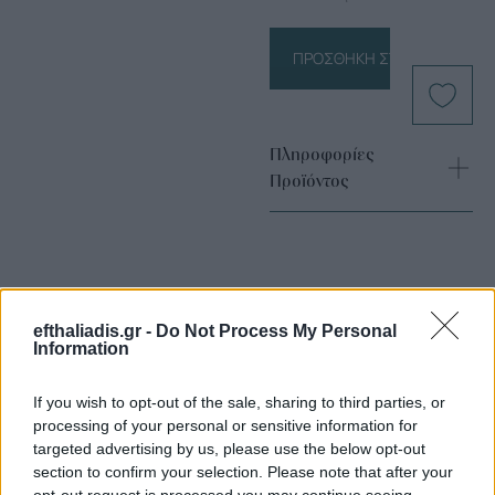
ΠΡΟΣΘΉΚΗ ΣΤΟ ΚΑΛΆΘΙ
Πληροφορίες
Προϊόντος
efthaliadis.gr -
Do Not Process My Personal
Information
Επιλογές Που Ταιριάζουν
If you wish to opt-out of the sale, sharing to third parties, or
processing of your personal or sensitive information for
Ανακαλύψτε τα κοσμήματα που αγαπήθηκαν περισσότερο!
targeted advertising by us, please use the below opt-out
Εδώ θα βρείτε τις κορυφαίες επιλογές που ξεχωρίζουν για
section to confirm your selection. Please note that after your
το μοναδικό τους στυλ και την εξαιρετική τους ποιότητα.