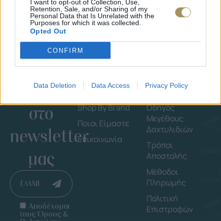
I want to opt-out of Collection, Use,
Retention, Sale, and/or Sharing of my
Personal Data that Is Unrelated with the
Purposes for which it was collected.
Opted Out
CONFIRM
Εγγράψου
Εταιρεία
Πληροφορ
Data Deletion
Data Access
Privacy Policy
στο
Shop By Brand
Οδηγός
Μεγέθους
Ποιοι Είμαστε
Δαχτυλιδιών
newsletter
Επικοινωνία
Τρόποι
μας
Αποστολής
Μέθοδοι
Πληρωμής
EMAIL
Πολιτική
Αποδέχομαι
Επιστροφών
τους Όρους &