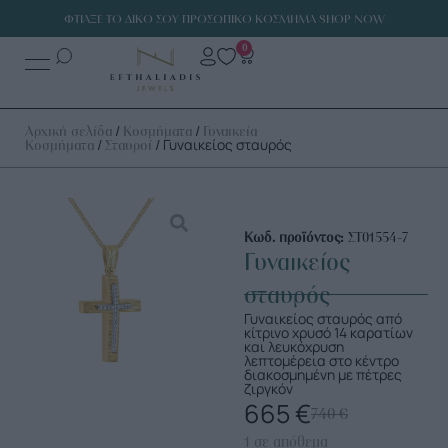
ΦΤΙΑΞΕ ΤΟ ΔΙΚΟ ΣΟΥ ΠΡΟΣΩΠΙΚΟ ΚΟΣΜΗΜΑ SHOP NOW
0
/
/
Αρχική σελίδα
Κοσμήματα
Γυναικεία
/
/ Γυναικείος σταυρός
Κοσμήματα
Σταυροί
Κωδ. προϊόντος:
ΣΤ01554-7
Γυναικείος
σταυρός
Γυναικείος σταυρός από
κίτρινο χρυσό 14 καρατίων
και λευκόχρυση
λεπτομέρεια στο κέντρο
διακοσμημένη με πέτρες
ζιργκόν
665
€
740
€
1 σε απόθεμα