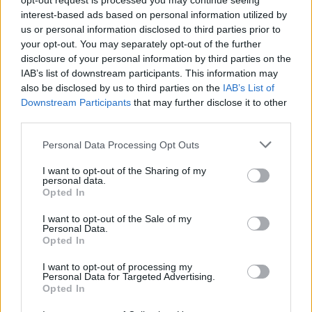
opt-out request is processed you may continue seeing
interest-based ads based on personal information utilized by
us or personal information disclosed to third parties prior to
ΧΡΥΣΌΣ 18 ΚΑΡΑΤΊΩΝ
-10%
BRASS
your opt-out. You may separately opt-out of the further
disclosure of your personal information by third parties on the
IAB’s list of downstream participants. This information may
also be disclosed by us to third parties on the
IAB’s List of
Downstream Participants
that may further disclose it to other
third parties.
Personal Data Processing Opt Outs
I want to opt-out of the Sharing of my
personal data.
Opted In
I want to opt-out of the Sale of my
Personal Data.
Opted In
ΕΠΙΧΡΥΣ
ΜΟΝΌΠΕΤΡΟ ΔΑΧΤΥΛΊΔΙ ΜΕ
JOOLS E4
I want to opt-out of processing my
ΔΙΑΜΆΝΤΙ 0.35CT
35
€
Personal Data for Targeted Advertising.
1.930
€
1.737
€
Opted In