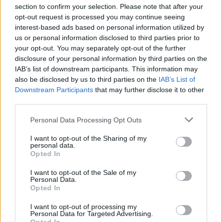
Ανακαλύψτε τα κοσμήματα που αγαπήθηκαν περισσότερο!
section to confirm your selection. Please note that after your
Εδώ θα βρείτε τις κορυφαίες επιλογές που ξεχωρίζουν για
opt-out request is processed you may continue seeing
interest-based ads based on personal information utilized by
το μοναδικό τους στυλ και την εξαιρετική τους ποιότητα.
us or personal information disclosed to third parties prior to
your opt-out. You may separately opt-out of the further
ΑΝΟΞΕΊΔΩΤΟ ΑΤΣΆΛΙ
-10%
ΑΝΟΞΕΊ
disclosure of your personal information by third parties on the
IAB’s list of downstream participants. This information may
also be disclosed by us to third parties on the
IAB’s List of
Downstream Participants
that may further disclose it to other
third parties.
Personal Data Processing Opt Outs
I want to opt-out of the Sharing of my
personal data.
Opted In
I want to opt-out of the Sale of my
Personal Data.
Opted In
I want to opt-out of processing my
JCOU ARIA JU19087-2
JCOU CO
Personal Data for Targeted Advertising.
149
€
134
€
149
€
1