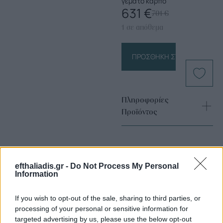
γεμάτο καρπό
631
€
701
€
1 σε απόθεμα
ΠΡΟΣΘΉΚΗ ΣΤΟ ΚΑΛΆΘΙ
Πληροφορίες
Προϊόντος
efthaliadis.gr -
Do Not Process My Personal
Information
If you wish to opt-out of the sale, sharing to third parties, or
Επιλογές Που Ταιριάζουν
processing of your personal or sensitive information for
targeted advertising by us, please use the below opt-out