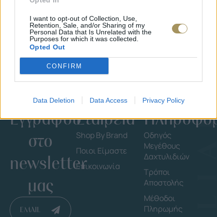
Opted In
I want to opt-out of Collection, Use,
Retention, Sale, and/or Sharing of my
Personal Data that Is Unrelated with the
Purposes for which it was collected.
Opted Out
CONFIRM
Data Deletion
Data Access
Privacy Policy
Εγγράψου
Εταιρεία
Πληροφορ
στο
Shop By Brand
Οδηγός
Μεγέθους
Ποιοι Είμαστε
Δαχτυλιδιών
newsletter
Επικοινωνία
Τρόποι
μας
Αποστολής
Μέθοδοι
Πληρωμής
EMAIL