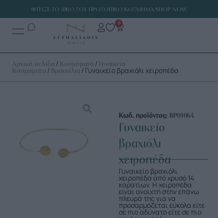
ΦΤΙΑΞΕ ΤΟ ΔΙΚΟ ΣΟΥ ΠΡΟΣΩΠΙΚΟ ΚΟΣΜΗΜΑ SHOP NOW
0
/
/
Αρχική σελίδα
Κοσμήματα
Γυναικεία
/
/ Γυναικείο βραχιόλι χειροπέδα
Κοσμήματα
Βραχιόλια
Κωδ. προϊόντος:
ΒΡ01064
Γυναικείο
βραχιόλι
χειροπέδα
Γυναικείο βραχιόλι
χειροπέδα από χρυσό 14
καρατίων. Η χειροπέδα
είναι ανοιχτή στην επάνω
πλευρά της για να
προσαρμόζεται εύκολα είτε
σε πιο αδύνατο είτε σε πιο