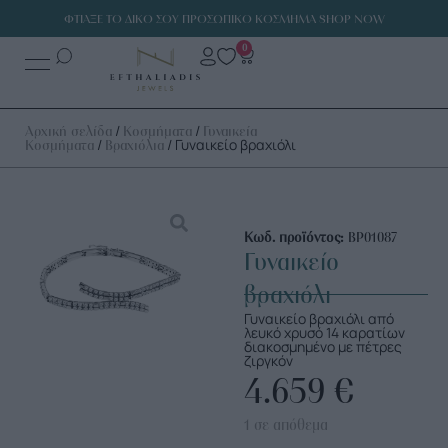
ΦΤΙΑΞΕ ΤΟ ΔΙΚΟ ΣΟΥ ΠΡΟΣΩΠΙΚΟ ΚΟΣΜΗΜΑ SHOP NOW
0
/
/
Αρχική σελίδα
Κοσμήματα
Γυναικεία
/
/ Γυναικείο βραχιόλι
Κοσμήματα
Βραχιόλια
Κωδ. προϊόντος:
ΒΡ01087
Γυναικείο
βραχιόλι
Γυναικείο βραχιόλι από
λευκό χρυσό 14 καρατίων
διακοσμημένο με πέτρες
ζιργκόν
4.659
€
1 σε απόθεμα