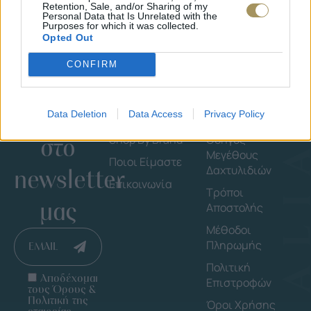
Retention, Sale, and/or Sharing of my
Personal Data that Is Unrelated with the
Purposes for which it was collected.
Opted Out
CONFIRM
Εγγράψου
Εταιρεία
Πληροφορ
Data Deletion
Data Access
Privacy Policy
στο
Shop By Brand
Οδηγός
Μεγέθους
Ποιοι Είμαστε
Δαχτυλιδιών
newsletter
Επικοινωνία
Τρόποι
μας
Αποστολής
Μέθοδοι
Πληρωμής
EMAIL
Πολιτική
Αποδέχομαι
Επιστροφών
τους Όρους &
Πολιτική της
Όροι Χρήσης