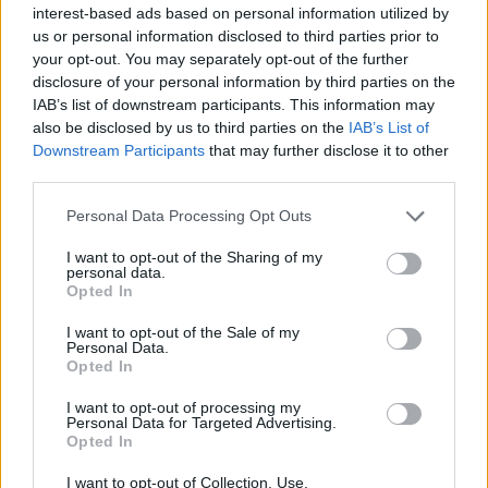
interest-based ads based on personal information utilized by
ΑΝΟΞΕΊΔΩΤΟ ΑΤΣΆΛΙ
-10%
ΑΝΟΞΕΊ
us or personal information disclosed to third parties prior to
your opt-out. You may separately opt-out of the further
disclosure of your personal information by third parties on the
IAB’s list of downstream participants. This information may
also be disclosed by us to third parties on the
IAB’s List of
Downstream Participants
that may further disclose it to other
third parties.
Personal Data Processing Opt Outs
I want to opt-out of the Sharing of my
personal data.
Opted In
I want to opt-out of the Sale of my
Personal Data.
Opted In
JCOU ARIA JU19087-2
JCOU CO
149
€
134
€
149
€
1
I want to opt-out of processing my
Personal Data for Targeted Advertising.
Opted In
I want to opt-out of Collection, Use,