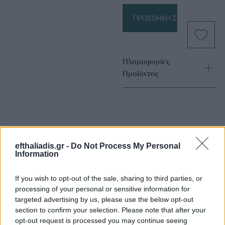
ΠΡΟΣΘΉΚΗ ΣΤΟ ΚΑΛΆΘΙ
Πληροφορίες
Προϊόντος
efthaliadis.gr -
Do Not Process My Personal
Information
Επιλογές Που Ταιριάζουν
If you wish to opt-out of the sale, sharing to third parties, or
processing of your personal or sensitive information for
Ανακαλύψτε τα κοσμήματα που αγαπήθηκαν περισσότερο!
targeted advertising by us, please use the below opt-out
Εδώ θα βρείτε τις κορυφαίες επιλογές που ξεχωρίζουν για
section to confirm your selection. Please note that after your
το μοναδικό τους στυλ και την εξαιρετική τους ποιότητα.
opt-out request is processed you may continue seeing