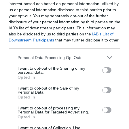
interest-based ads based on personal information utilized by
us or personal information disclosed to third parties prior to
ΧΡΥΣΌΣ 18 ΚΑΡΑΤΊΩΝ
-10%
BRASS
your opt-out. You may separately opt-out of the further
disclosure of your personal information by third parties on the
IAB’s list of downstream participants. This information may
also be disclosed by us to third parties on the
IAB’s List of
Downstream Participants
that may further disclose it to other
third parties.
Personal Data Processing Opt Outs
I want to opt-out of the Sharing of my
personal data.
Opted In
I want to opt-out of the Sale of my
Personal Data.
Opted In
ΕΠΙΧΡΥΣ
ΜΟΝΌΠΕΤΡΟ ΔΑΧΤΥΛΊΔΙ ΜΕ
JOOLS E4
I want to opt-out of processing my
ΔΙΑΜΆΝΤΙ 0.35CT
35
€
Personal Data for Targeted Advertising.
1.930
€
1.737
€
Opted In
I want to opt-out of Collection, Use,