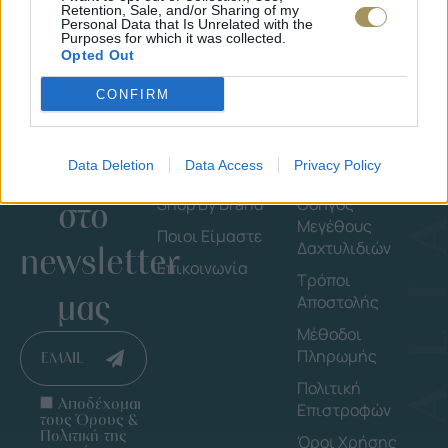
Retention, Sale, and/or Sharing of my
Personal Data that Is Unrelated with the
Purposes for which it was collected.
Opted Out
CONFIRM
Εγγράψου
Εταιρεία
Πληροφορ
Data Deletion
Data Access
Privacy Policy
στο
Shop By Brand
Οδηγός
Μεγέθους
Ποιοι Είμαστε
Δαχτυλιδιών
newsletter
Επικοινωνία
Τρόποι
μας
Αποστολής
Μέθοδοι
Πληρωμής
EMAIL
Πολιτική
Αποδέχομαι
Επιστροφών
τους Όρους &
Πολιτική της
Όροι Χρήσης