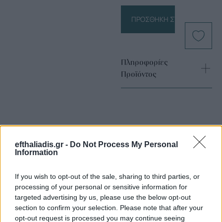
ΠΡΟΣΘΉΚΗ ΣΤΟ ΚΑΛΆΘΙ
Πληροφορίες
Προϊόντος
efthaliadis.gr -
Do Not Process My Personal
Information
Επιλογές Που Ταιριάζουν
If you wish to opt-out of the sale, sharing to third parties, or
processing of your personal or sensitive information for
Ανακαλύψτε τα κοσμήματα που αγαπήθηκαν περισσότερο!
targeted advertising by us, please use the below opt-out
Εδώ θα βρείτε τις κορυφαίες επιλογές που ξεχωρίζουν για
section to confirm your selection. Please note that after your
το μοναδικό τους στυλ και την εξαιρετική τους ποιότητα.
opt-out request is processed you may continue seeing