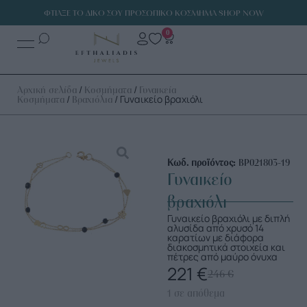
ΦΤΙΑΞΕ ΤΟ ΔΙΚΟ ΣΟΥ ΠΡΟΣΩΠΙΚΟ ΚΟΣΜΗΜΑ SHOP NOW
0
/
/
Αρχική σελίδα
Κοσμήματα
Γυναικεία
/
/ Γυναικείο βραχιόλι
Κοσμήματα
Βραχιόλια
Κωδ. προϊόντος:
ΒΡ021803-19
Γυναικείο
βραχιόλι
Γυναικείο βραχιόλι με διπλή
αλυσίδα από χρυσό 14
καρατίων με διάφορα
διακοσμητικά στοιχεία και
πέτρες από μαύρο όνυχα
221
€
246
€
1 σε απόθεμα