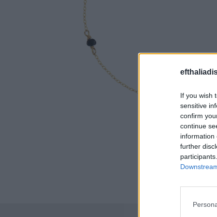
efthaliadi
If you wish 
sensitive in
confirm you
continue se
information 
further disc
participants
Downstream 
Persona