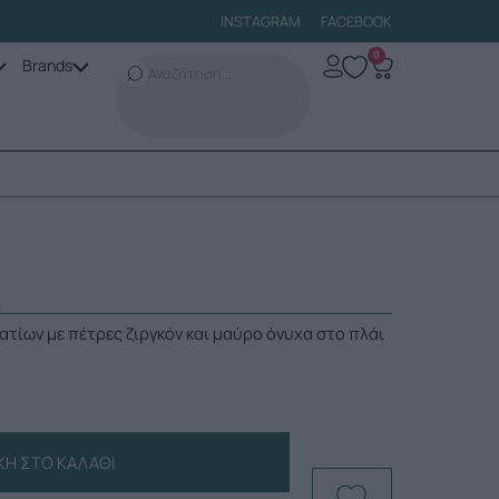
INSTAGRAM
FACEBOOK
0
Brands
ι
ρατίων με πέτρες ζιργκόν και μαύρο όνυχα στο πλάι
Η ΣΤΟ ΚΑΛΆΘΙ