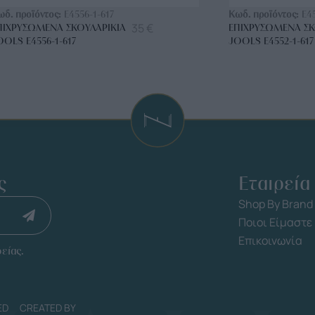
ωδ. προϊόντος:
E4556-1-617
Κωδ. προϊόντος:
E4
35
€
ΠΙΧΡΥΣΩΜΈΝΑ ΣΚΟΥΛΑΡΊΚΙΑ
ΕΠΙΧΡΥΣΩΜΈΝΑ ΣΚ
OOLS E4556-1-617
JOOLS E4552-1-617
ς
Εταιρεία
Shop By Brand
Ποιοι Είμαστε
Επικοινωνία
είας.
ED
CREATED BY