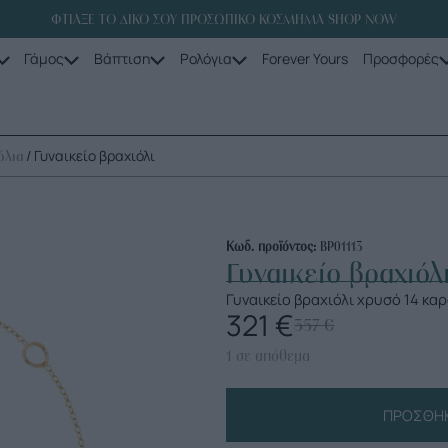
ΦΤΙΑΞΕ ΤΟ ΔΙΚΟ ΣΟΥ ΠΡΟΣΩΠΙΚΟ ΚΟΣΜΗΜΑ SHOP NOW
Γάμος
Βάπτιση
Ρολόγια
Forever Yours
Προσφορές
/ Γυναικείο βραχιόλι
όλια
Κωδ. προϊόντος:
ΒΡ01113
Γυναικείο βραχιόλ
Γυναικείο βραχιόλι χρυσό 14 κα
321
€
357
€
1 σε απόθεμα
ΠΡΟΣΘΉΚ