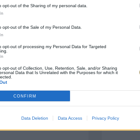
o opt-out of the Sharing of my personal data.
In
πιλογές Που Ταιρι
o opt-out of the Sale of my Personal Data.
In
τερο! Εδώ θα βρείτε τις κορυφαίες
 και την εξαιρετική τους ποιότητα.
to opt-out of processing my Personal Data for Targeted
ing.
In
BRASS
BRASS
o opt-out of Collection, Use, Retention, Sale, and/or Sharing
ersonal Data that Is Unrelated with the Purposes for which it
lected.
Out
CONFIRM
Data Deletion
Data Access
Privacy Policy
ΑΓΟΡΑ ΤΩΡΑ
ΑΓ