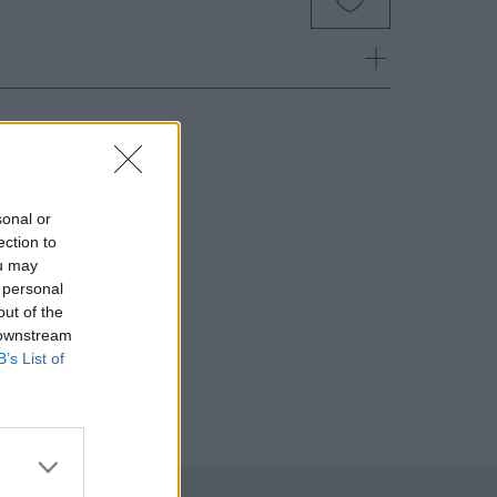
sonal or
ection to
ou may
 personal
out of the
 downstream
B’s List of