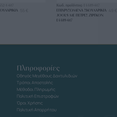
552-1-617
Κωδ. προϊόντος:
E4489-617
55
€
49
€
ΟΥΛΑΡΊΚΙΑ
ΕΠΙΧΡΥΣΩΜΈΝΑ ΣΚΟΥΛΑΡΊΚΙΑ
JOOLS ΜΕ ΠΈΤΡΕΣ ΖΙΡΓΚΌΝ
E4489-617
Πληροφορίες
Οδηγός Μεγέθους Δαχτυλιδιών
Τρόποι Αποστολής
Μέθοδοι Πληρωμής
Πολιτική Επιστροφών
Όροι Χρήσης
Πολιτική Απορρήτου