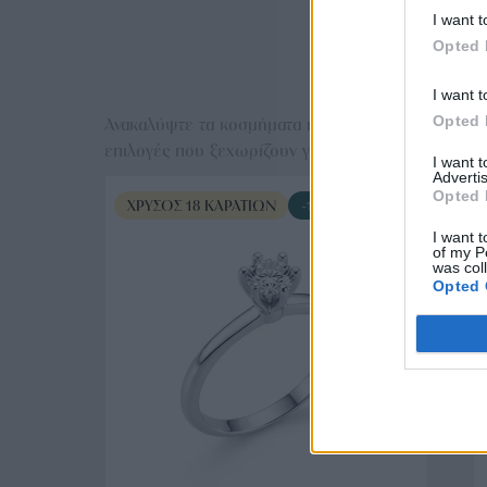
I want t
Opted 
Ε
I want t
Opted 
Ανακαλύψτε τα κοσμήματα που αγαπήθηκαν περισσό
επιλογές που ξεχωρίζουν για το μοναδικό τους στυλ
I want 
Advertis
Opted 
ΧΡΥΣΌΣ 18 ΚΑΡΑΤΊΩΝ
-10%
I want t
of my P
was col
Opted 