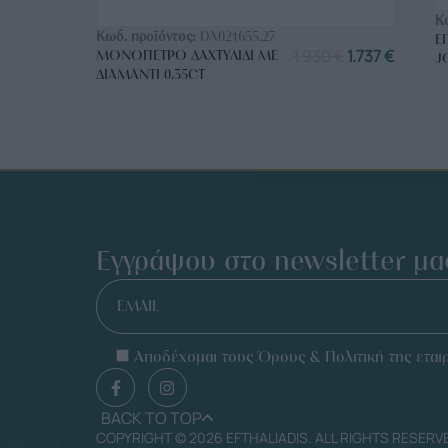
ΑΓΟΡΑ ΤΩΡΑ
Κ
Κωδ. προϊόντος:
DA021655.27
Ε
1.930
€
1.737
€
ΜΟΝΌΠΕΤΡΟ ΔΑΧΤΥΛΊΔΙ ΜΕ
J
ΔΙΑΜΆΝΤΙ 0.35CT
Εγγράψου στο newsletter μα
EMAIL
Αποδέχομαι τους Όρους & Πολιτική της εταιρ
BACK TO TOP
COPYRIGHT © 2026 EFTHALIADIS. ALL RIGHTS RESERV