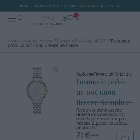
ΦΤΙΑΞΕ ΤΟ ΔΙΚΟ ΣΟΥ ΠΡΟΣΩΠΙΚΟ ΚΟΣΜΗΜΑ SHOP NOW
0
/
/
/
/ Γυναικείο
Αρχική σελίδα
Ρολόγια
Γυναικεία Ρολόγια
BREEZE
ρολόι με ροζ κάσα Breeze Semplice
Κωδ. προϊόντος:
2013612421.1
Γυναικείο ρολόι
με ροζ κάσα
Breeze Semplice
Γυναικείο ρολόι χειρός
Breeze από ανοξείδωτο
ατσάλι με ασημί καντράν,
πέτρες Ζιργκόν και ασημί
μπρασελέ.
71
€
89
€