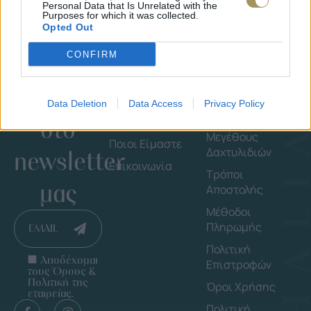
Personal Data that Is Unrelated with the
Purposes for which it was collected.
Opted Out
CONFIRM
Εγγράψου
Εταιρεία
Πληροφορ
Data Deletion
Data Access
Privacy Policy
στο
Shop By Brand
Οδηγός
Μεγέθους
Ποιοι Είμαστε
Δαχτυλιδιών
newsletter
Επικοινωνία
Τρόποι
μας
Αποστολής
Μέθοδοι
Πληρωμής
EMAIL
Πολιτική
Αποδέχομαι
Επιστροφών
τους Όρους &
Πολιτική της
Όροι Χρήσης
εταιρείας.
Πολιτική