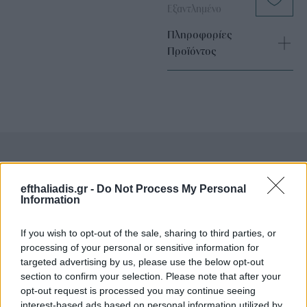
Εξαντλημένο
Πληροφορίες
Προϊόντος
Επιλογές Που Ταιριάζουν
efthaliadis.gr -
Do Not Process My Personal
Information
Ανακαλύψτε τα κοσμήματα που αγαπήθηκαν περισσότερο!
Εδώ θα βρείτε τις κορυφαίες επιλογές που ξεχωρίζουν για
If you wish to opt-out of the sale, sharing to third parties, or
το μοναδικό τους στυλ και την εξαιρετική τους ποιότητα.
processing of your personal or sensitive information for
targeted advertising by us, please use the below opt-out
section to confirm your selection. Please note that after your
ΑΝΟΞΕΊΔΩΤΟ ΑΤΣΆΛΙ
-10%
ΑΝΟΞΕΊ
opt-out request is processed you may continue seeing
interest-based ads based on personal information utilized by