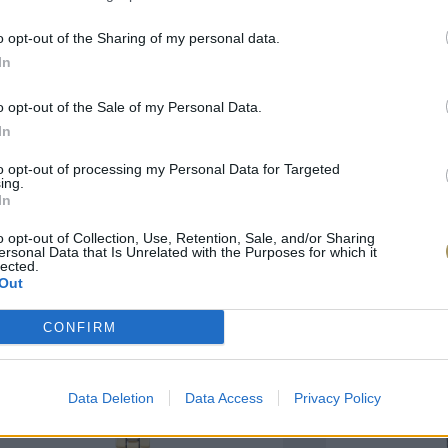
o opt-out of the Sharing of my personal data.
πιλογές Που Ταιρι
In
o opt-out of the Sale of my Personal Data.
τερο! Εδώ θα βρείτε τις κορυφαίες
In
 και την εξαιρετική τους ποιότητα.
to opt-out of processing my Personal Data for Targeted
ing.
ΑΝΟΞΕΊΔΩΤΟ ΑΤΣΆΛΙ
-10%
ΑΝΟΞΕΊΔΩΤΟ Α
In
o opt-out of Collection, Use, Retention, Sale, and/or Sharing
ersonal Data that Is Unrelated with the Purposes for which it
lected.
Out
CONFIRM
Data Deletion
Data Access
Privacy Policy
ΑΓΟΡΑ ΤΩΡΑ
ΑΓ