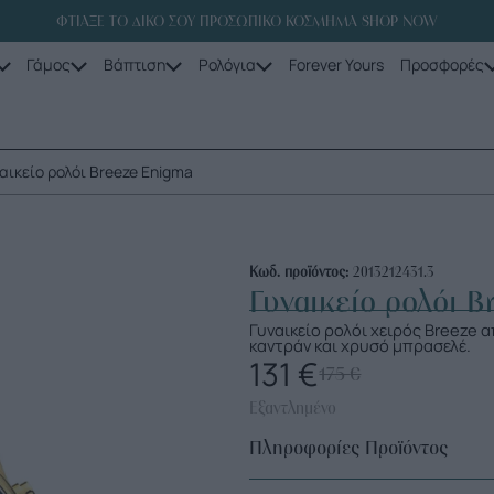
ΦΤΙΑΞΕ ΤΟ ΔΙΚΟ ΣΟΥ ΠΡΟΣΩΠΙΚΟ ΚΟΣΜΗΜΑ SHOP NOW
Γάμος
Βάπτιση
Ρολόγια
Forever Yours
Προσφορές
ναικείο ρολόι Breeze Enigma
Κωδ. προϊόντος:
2013212431.3
Γυναικείο ρολόι 
Γυναικείο ρολόι χειρός Breeze
καντράν και χρυσό μπρασελέ.
131
€
175
€
Εξαντλημένο
Πληροφορίες Προϊόντος