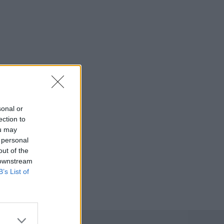
sonal or
ection to
ou may
 personal
out of the
 downstream
B’s List of