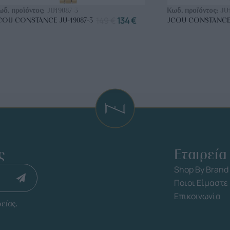
ωδ. προϊόντος:
JU19087-3
Κωδ. προϊόντος:
JU
149
€
134
€
COU CONSTANCE JU-19087-3
JCOU CONSTANCE 
ς
Εταιρεία
Shop By Brand
Ποιοι Είμαστε
Επικοινωνία
είας.