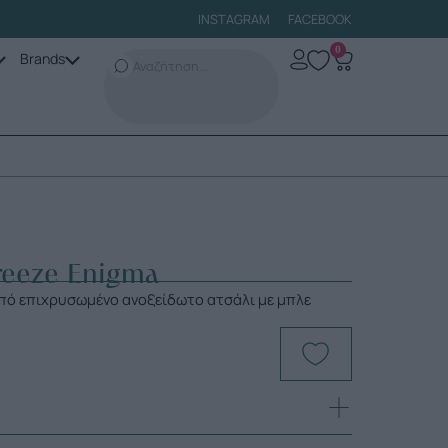
INSTAGRAM
FACEBOOK
0
Brands
Breeze Enigma
 από επιχρυσωμένο ανοξείδωτο ατσάλι με μπλε