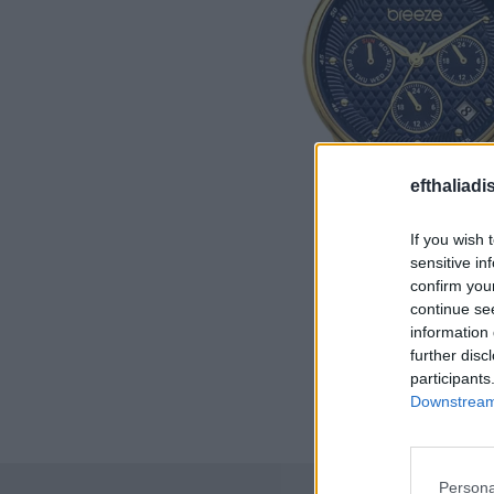
efthaliadi
If you wish 
sensitive in
confirm you
continue se
information 
further disc
participants
Downstream 
Persona