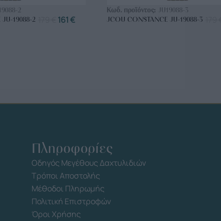
19088-2
Κωδ. προϊόντος:
JU19088-3
179
€
161
€
179
JU-19088-2
JCOU CONSTANCE JU-19088-3
Πληροφορίες
Οδηγός Μεγέθους Δαχτυλιδιών
Τρόποι Αποστολής
Μέθοδοι Πληρωμής
Πολιτική Επιστροφών
Όροι Χρήσης