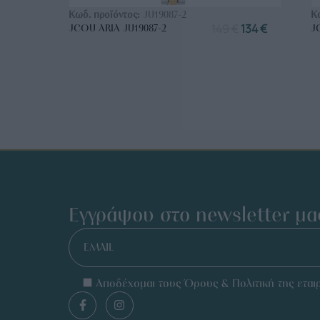
Κωδ. προϊόντος:
JU19087-2
Κ
149
€
134
€
JCOU ARIA JU19087-2
J
Εγγράψου στο newsletter μα
EMAIL
Αποδέχομαι τους Όρους & Πολιτική της εταιρ