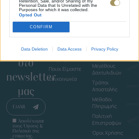
Retention, Sale, and/or Sharing of my
Personal Data that Is Unrelated with the
Purposes for which it was collected.
Opted Out
CONFIRM
Εγγράψου
Εταιρεία
Πληροφορ
Data Deletion
Data Access
Privacy Policy
στο
Shop By Brand
Οδηγός
Μεγέθους
Ποιοι Είμαστε
Δαχτυλιδιών
newsletter
Επικοινωνία
Τρόποι
μας
Αποστολής
Μέθοδοι
Πληρωμής
EMAIL
Πολιτική
Αποδέχομαι
Επιστροφών
τους Όρους &
Πολιτική της
Όροι Χρήσης
εταιρείας.