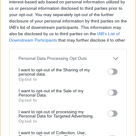
interest-based ads based on personal information utilized by
ΧΡΥΣΌΣ 18 ΚΑΡΑΤΊΩΝ
-10%
BRASS
us or personal information disclosed to third parties prior to
your opt-out. You may separately opt-out of the further
disclosure of your personal information by third parties on the
IAB’s list of downstream participants. This information may
also be disclosed by us to third parties on the
IAB’s List of
Downstream Participants
that may further disclose it to other
third parties.
Personal Data Processing Opt Outs
I want to opt-out of the Sharing of my
personal data.
Opted In
I want to opt-out of the Sale of my
Personal Data.
ΕΠΙΧΡΥΣ
Opted In
ΜΟΝΌΠΕΤΡΟ ΔΑΧΤΥΛΊΔΙ ΜΕ
JOOLS E4
ΔΙΑΜΆΝΤΙ 0.35CT
35
€
I want to opt-out of processing my
Personal Data for Targeted Advertising.
1.930
€
1.737
€
Opted In
I want to opt-out of Collection, Use,