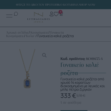
ΦΤΙΑΞΕ ΤΟ ΔΙΚΟ ΣΟΥ ΠΡΟΣΩΠΙΚΟ ΚΟΣΜΗΜΑ SHOP NOW
0
/
/
Αρχική σελίδα
Κοσμήματα
Γυναικεία
/
/ Γυναικείο κολιέ ροζέτα
Κοσμήματα
Κολιέ
Κωδ. προϊόντος:
ΚΟ01633-4
Γυναικείο κολιέ
ροζέτα
Γυναικείο κολιέ ροζέτα από
χρυσό 14 καρατίων
διακοσμημένο με λευκές και
μπλε πέτρα ζιργκόν
333
€
370
€
1 σε απόθεμα