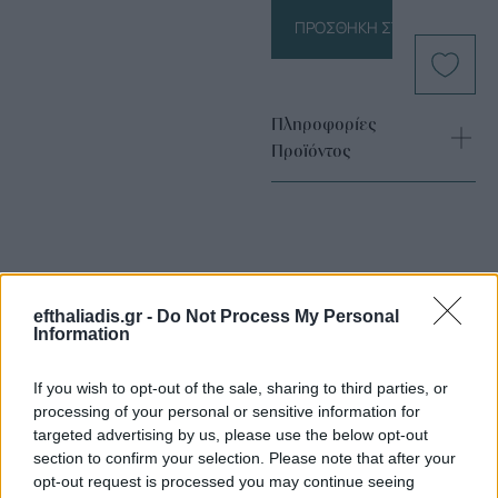
ΠΡΟΣΘΉΚΗ ΣΤΟ ΚΑΛΆΘΙ
Πληροφορίες
Προϊόντος
efthaliadis.gr -
Do Not Process My Personal
Information
Επιλογές Που Ταιριάζουν
If you wish to opt-out of the sale, sharing to third parties, or
Ανακαλύψτε τα κοσμήματα που αγαπήθηκαν περισσότερο!
processing of your personal or sensitive information for
targeted advertising by us, please use the below opt-out
Εδώ θα βρείτε τις κορυφαίες επιλογές που ξεχωρίζουν για
section to confirm your selection. Please note that after your
το μοναδικό τους στυλ και την εξαιρετική τους ποιότητα.
opt-out request is processed you may continue seeing