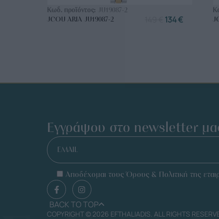
Κωδ. προϊόντος:
JU19087-2
Κ
149
€
134
€
JCOU ARIA JU19087-2
J
Εγγράψου στο newsletter μα
EMAIL
Αποδέχομαι τους Όρους & Πολιτική της εταιρ
BACK TO TOP
COPYRIGHT © 2026 EFTHALIADIS. ALL RIGHTS RESERV