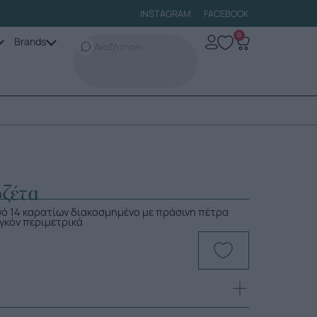
INSTAGRAM
FACEBOOK
0
Brands
οζέτα
σό 14 καρατίων διακοσμημένο με πράσινη πέτρα
ργκόν περιμετρικά