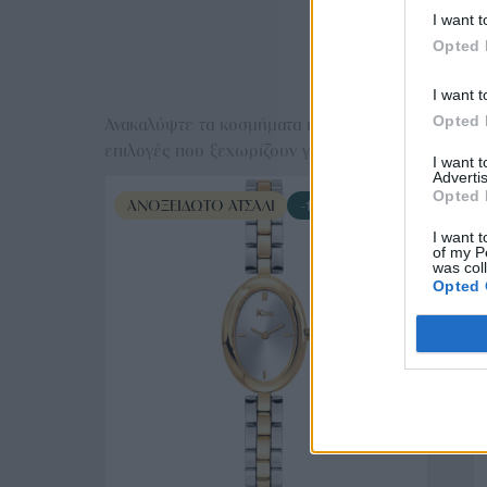
I want t
Opted 
Ε
I want t
Opted 
Ανακαλύψτε τα κοσμήματα που αγαπήθηκαν περισσό
επιλογές που ξεχωρίζουν για το μοναδικό τους στυλ
I want 
Advertis
Opted 
ΑΝΟΞΕΊΔΩΤΟ ΑΤΣΆΛΙ
-10%
I want t
of my P
was col
Opted 
ΑΓΟΡΑ ΤΩΡΑ