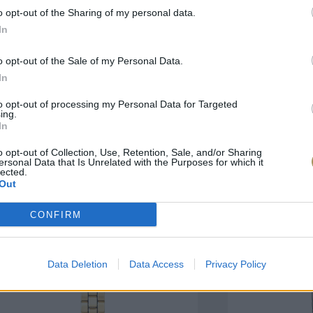
o opt-out of the Sharing of my personal data.
In
πιλογές Που Ταιρι
o opt-out of the Sale of my Personal Data.
In
τερο! Εδώ θα βρείτε τις κορυφαίες
 και την εξαιρετική τους ποιότητα.
to opt-out of processing my Personal Data for Targeted
ing.
In
ΑΝΟΞΕΊΔΩΤΟ ΑΤΣΆΛΙ
-10%
ΑΝΟΞΕΊΔΩΤΟ Α
o opt-out of Collection, Use, Retention, Sale, and/or Sharing
ersonal Data that Is Unrelated with the Purposes for which it
lected.
Out
CONFIRM
Data Deletion
Data Access
Privacy Policy
ΑΓΟΡΑ ΤΩΡΑ
ΑΓ