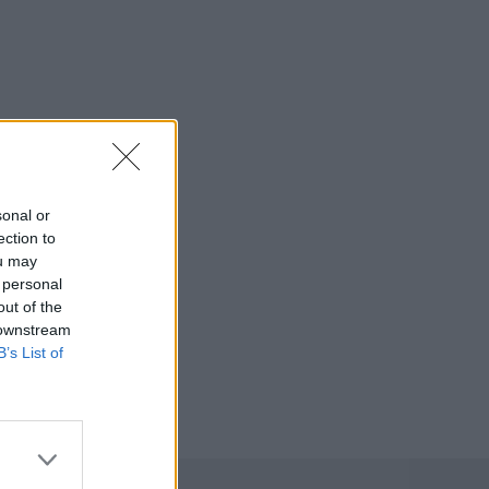
sonal or
ection to
ou may
 personal
out of the
 downstream
B’s List of