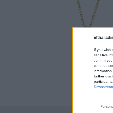
efthaliadi
If you wish 
sensitive in
confirm you
continue se
information 
further disc
participants
Downstream 
Persona