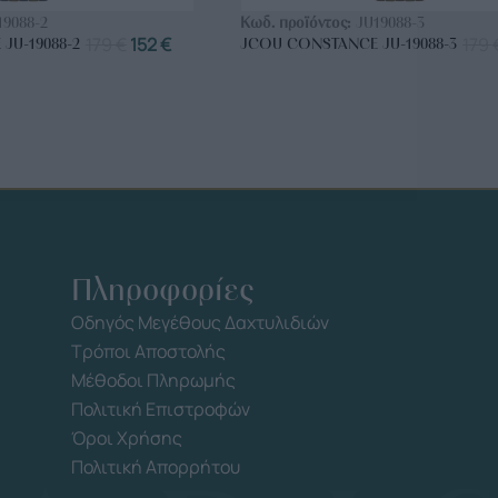
19088-2
Κωδ. προϊόντος:
JU19088-3
179
€
152
€
179
JU-19088-2
JCOU CONSTANCE JU-19088-3
Πληροφορίες
Οδηγός Μεγέθους Δαχτυλιδιών
Τρόποι Αποστολής
Μέθοδοι Πληρωμής
Πολιτική Επιστροφών
Όροι Χρήσης
Πολιτική Απορρήτου