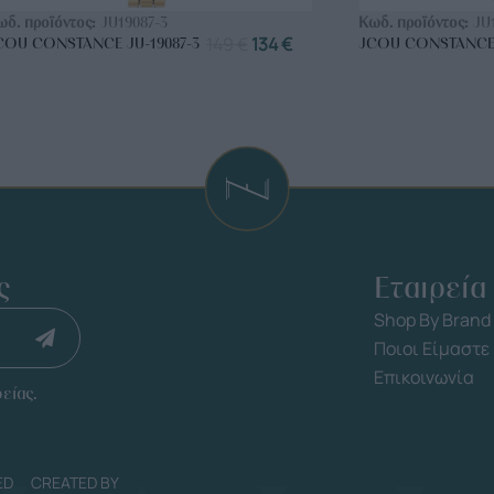
ωδ. προϊόντος:
JU19087-3
Κωδ. προϊόντος:
JU
149
€
134
€
COU CONSTANCE JU-19087-3
JCOU CONSTANCE 
ς
Εταιρεία
Shop By Brand
Ποιοι Είμαστε
Επικοινωνία
είας.
ED
CREATED BY