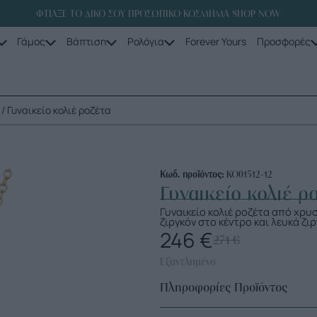
ΦΤΙΑΞΕ ΤΟ ΔΙΚΟ ΣΟΥ ΠΡΟΣΩΠΙΚΟ ΚΟΣΜΗΜΑ SHOP NOW
Γάμος
Βάπτιση
Ρολόγια
Forever Yours
Προσφορές
/ Γυναικείο κολιέ ροζέτα
Κωδ. προϊόντος:
ΚΟ01512-12
Γυναικείο κολιέ ρ
Γυναικείο κολιέ ροζέτα από χρυ
ζιργκόν στο κέντρο και λευκά ζι
246
€
271
€
Εξαντλημένο
Πληροφορίες Προϊόντος