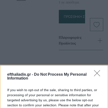
1 σε απόθεμα
ΠΡΟΣΘΉΚΗ ΣΤΟ ΚΑΛΆΘΙ
Πληροφορίες
Προϊόντος
efthaliadis.gr -
Do Not Process My Personal
Information
Επιλογές Που Ταιριάζουν
If you wish to opt-out of the sale, sharing to third parties, or
processing of your personal or sensitive information for
Ανακαλύψτε τα κοσμήματα που αγαπήθηκαν περισσότερο!
targeted advertising by us, please use the below opt-out
section to confirm your selection. Please note that after your
Εδώ θα βρείτε τις κορυφαίες επιλογές που ξεχωρίζουν για