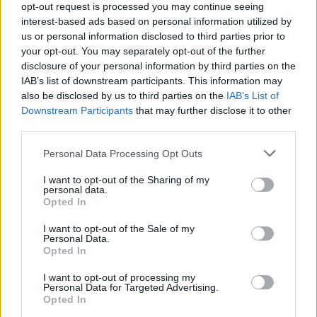
opt-out request is processed you may continue seeing
το μοναδικό τους στυλ και την εξαιρετική τους ποιότητα.
interest-based ads based on personal information utilized by
us or personal information disclosed to third parties prior to
ΧΡΥΣΌΣ 18 ΚΑΡΑΤΊΩΝ
-10%
BRASS
your opt-out. You may separately opt-out of the further
disclosure of your personal information by third parties on the
IAB’s list of downstream participants. This information may
also be disclosed by us to third parties on the
IAB’s List of
Downstream Participants
that may further disclose it to other
third parties.
Personal Data Processing Opt Outs
I want to opt-out of the Sharing of my
personal data.
Opted In
I want to opt-out of the Sale of my
Personal Data.
Opted In
ΕΠΙΧΡΥΣ
ΜΟΝΌΠΕΤΡΟ ΔΑΧΤΥΛΊΔΙ ΜΕ
JOOLS E4
I want to opt-out of processing my
Personal Data for Targeted Advertising.
ΔΙΑΜΆΝΤΙ 0.35CT
35
€
Opted In
1.930
€
1.737
€