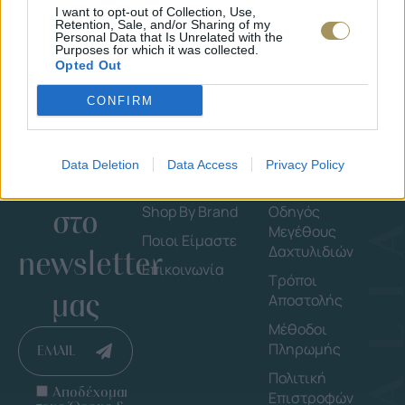
I want to opt-out of Collection, Use,
Retention, Sale, and/or Sharing of my
Personal Data that Is Unrelated with the
Purposes for which it was collected.
Opted Out
CONFIRM
Data Deletion
Data Access
Privacy Policy
Εγγράψου
Εταιρεία
Πληροφορ
στο
Shop By Brand
Οδηγός
Μεγέθους
Ποιοι Είμαστε
Δαχτυλιδιών
newsletter
Επικοινωνία
Τρόποι
μας
Αποστολής
Μέθοδοι
Πληρωμής
EMAIL
Πολιτική
Αποδέχομαι
Επιστροφών