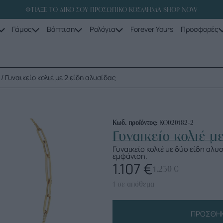
ΦΤΙΑΞΕ ΤΟ ΔΙΚΟ ΣΟΥ ΠΡΟΣΩΠΙΚΟ ΚΟΣΜΗΜΑ SHOP NOW
Γάμος
Βάπτιση
Ρολόγια
Forever Yours
Προσφορές
/ Γυναικείο κολιέ με 2 είδη αλυσίδας
Κωδ. προϊόντος:
ΚΟ020182-2
Γυναικείο κολιέ μ
Γυναικείο κολιέ με δύο είδη αλυ
εμφάνιση.
1.107
€
1.230
€
1 σε απόθεμα
ΠΡΟΣΘΉΚ