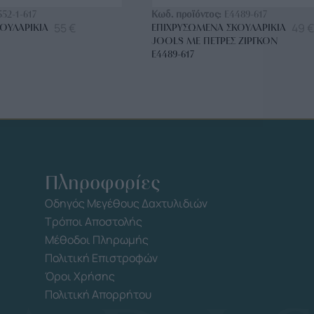
552-1-617
Κωδ. προϊόντος:
E4489-617
55
€
49
€
ΟΥΛΑΡΊΚΙΑ
ΕΠΙΧΡΥΣΩΜΈΝΑ ΣΚΟΥΛΑΡΊΚΙΑ
JOOLS ΜΕ ΠΈΤΡΕΣ ΖΙΡΓΚΌΝ
E4489-617
Πληροφορίες
Οδηγός Μεγέθους Δαχτυλιδιών
Τρόποι Αποστολής
Μέθοδοι Πληρωμής
Πολιτική Επιστροφών
Όροι Χρήσης
Πολιτική Απορρήτου