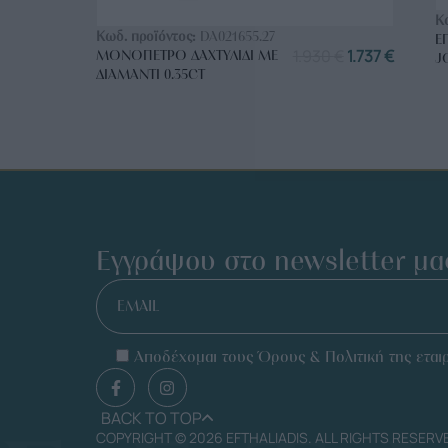
ΑΓΟΡΑ ΤΩΡΑ
Κ
Κωδ. προϊόντος:
DA021655.27
Ε
1.930
€
1.737
€
ΜΟΝΌΠΕΤΡΟ ΔΑΧΤΥΛΊΔΙ ΜΕ
J
ΔΙΑΜΆΝΤΙ 0.35CT
Εγγράψου στο newsletter μα
EMAIL
Αποδέχομαι τους Όρους & Πολιτική της εταιρ
BACK TO TOP
COPYRIGHT © 2026 EFTHALIADIS. ALL RIGHTS RESERV