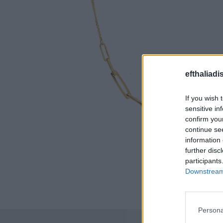
efthaliadi
If you wish 
sensitive in
confirm you
continue se
information 
further disc
participants
Downstream 
Persona