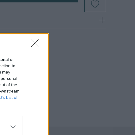
sonal or
ection to
ou may
 personal
out of the
 downstream
B’s List of