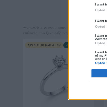
I want t
Opted 
Ε
I want t
Opted 
Ανακαλύψτε τα κοσμήματα που αγαπήθηκαν περισσό
επιλογές που ξεχωρίζουν για το μοναδικό τους στυλ
I want 
Advertis
Opted 
ΧΡΥΣΌΣ 18 ΚΑΡΑΤΊΩΝ
-10%
I want t
of my P
was col
Opted 