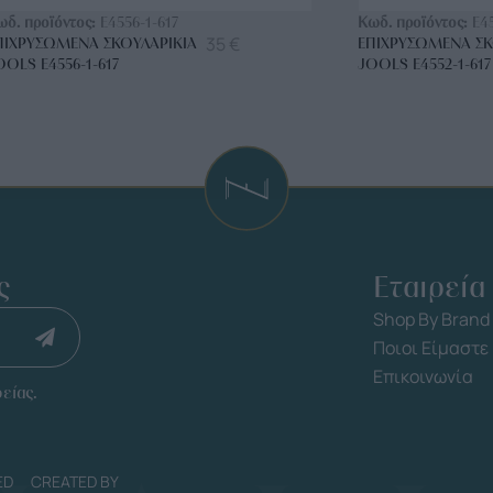
ωδ. προϊόντος:
E4556-1-617
Κωδ. προϊόντος:
E4
35
€
ΠΙΧΡΥΣΩΜΈΝΑ ΣΚΟΥΛΑΡΊΚΙΑ
ΕΠΙΧΡΥΣΩΜΈΝΑ ΣΚ
OOLS E4556-1-617
JOOLS E4552-1-617
ς
Εταιρεία
Shop By Brand
Ποιοι Είμαστε
Επικοινωνία
είας.
ED
CREATED BY