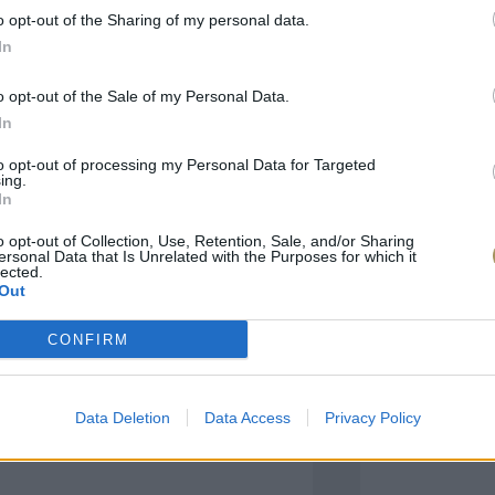
o opt-out of the Sharing of my personal data.
In
πιλογές Που Ταιρι
o opt-out of the Sale of my Personal Data.
In
τερο! Εδώ θα βρείτε τις κορυφαίες
 και την εξαιρετική τους ποιότητα.
to opt-out of processing my Personal Data for Targeted
ing.
In
BRASS
BRASS
o opt-out of Collection, Use, Retention, Sale, and/or Sharing
ersonal Data that Is Unrelated with the Purposes for which it
lected.
Out
CONFIRM
Data Deletion
Data Access
Privacy Policy
ΑΓΟΡΑ ΤΩΡΑ
ΑΓ