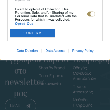
I want to opt-out of Collection, Use,
Retention, Sale, and/or Sharing of my
Personal Data that Is Unrelated with the
Purposes for which it was collected.
Opted Out
CONFIRM
Data Deletion
Data Access
Privacy Policy
Εγγράψου
Εταιρεία
Πληροφορ
στο
Shop By Brand
Οδηγός
Μεγέθους
Ποιοι Είμαστε
Δαχτυλιδιών
newsletter
Επικοινωνία
Τρόποι
μας
Αποστολής
Μέθοδοι
Πληρωμής
EMAIL