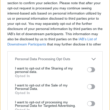
Ανακαλύψτε τα κοσμήματα που αγαπήθηκαν περισσότερο!
section to confirm your selection. Please note that after your
Εδώ θα βρείτε τις κορυφαίες επιλογές που ξεχωρίζουν για
opt-out request is processed you may continue seeing
interest-based ads based on personal information utilized by
το μοναδικό τους στυλ και την εξαιρετική τους ποιότητα.
us or personal information disclosed to third parties prior to
your opt-out. You may separately opt-out of the further
ΑΝΟΞΕΊΔΩΤΟ ΑΤΣΆΛΙ
-10%
ΑΝΟΞΕΊ
disclosure of your personal information by third parties on the
IAB’s list of downstream participants. This information may
also be disclosed by us to third parties on the
IAB’s List of
Downstream Participants
that may further disclose it to other
third parties.
Personal Data Processing Opt Outs
I want to opt-out of the Sharing of my
personal data.
Opted In
I want to opt-out of the Sale of my
Personal Data.
Opted In
JCOU ARIA JU19087-2
JCOU CO
I want to opt-out of processing my
Personal Data for Targeted Advertising.
149
€
134
€
149
€
1
Opted In