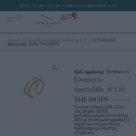
ΦΤΙΑΞΕ ΤΟ ΔΙΚΟ ΣΟΥ ΠΡΟΣΩΠΙΚΟ ΚΟΣΜΗΜΑ SHOP NOW
0
/
/
/
/ Γυναικείο
Αρχική σελίδα
Κοσμήματα
Ασημένια
JCOU
δαχτυλίδι JCOU THE DOTS
Κωδ. προϊόντος:
JW900G0-03
Γυναικείο
δαχτυλίδι JCOU
THE DOTS
Γυναικείο δαχτυλίδι JCou
της σειράς DOTS,
κατασκευασμένο από ασήμι
925 με επίστρωση χρυσού 14
καρατίων και μοντέρνο
σχεδιασμό με λουστρέ
επιφάνεια