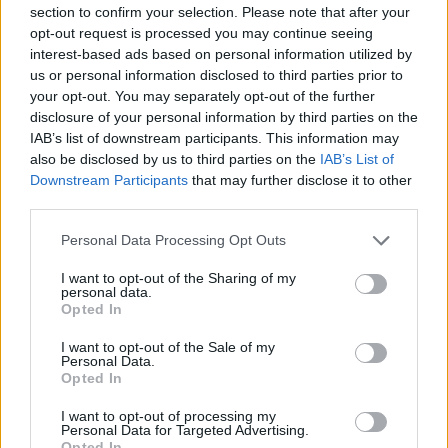
Ανακαλύψτε τα κοσμήματα που αγαπήθηκαν περισσότερο!
section to confirm your selection. Please note that after your
Εδώ θα βρείτε τις κορυφαίες επιλογές που ξεχωρίζουν για
opt-out request is processed you may continue seeing
interest-based ads based on personal information utilized by
το μοναδικό τους στυλ και την εξαιρετική τους ποιότητα.
us or personal information disclosed to third parties prior to
your opt-out. You may separately opt-out of the further
ΑΝΟΞΕΊΔΩΤΟ ΑΤΣΆΛΙ
-10%
ΑΝΟΞΕΊ
disclosure of your personal information by third parties on the
IAB’s list of downstream participants. This information may
also be disclosed by us to third parties on the
IAB’s List of
Downstream Participants
that may further disclose it to other
third parties.
Personal Data Processing Opt Outs
I want to opt-out of the Sharing of my
personal data.
Opted In
I want to opt-out of the Sale of my
Personal Data.
Opted In
JCOU ARIA JU19087-2
JCOU CO
I want to opt-out of processing my
Personal Data for Targeted Advertising.
149
€
134
€
149
€
1
Opted In