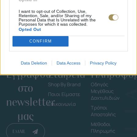
I want to opt-out of Collection, Use,
Retention, Sale, and/or Sharing of my
Personal Data that Is Unrelated with the
Purposes for which it was collected.
Opted Out
CONFIRM
Data Deletion
Data Access
Privacy Policy
Εγγράψου
Εταιρεία
Πληροφορ
στο
Shop By Brand
Οδηγός
Μεγέθους
Ποιοι Είμαστε
Δαχτυλιδιών
newsletter
Επικοινωνία
Τρόποι
μας
Αποστολής
Μέθοδοι
Πληρωμής
EMAIL