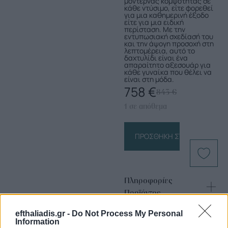
μοντέρνας κομψότητας σε
κάθε ντύσιμο, είτε φορεθεί
για μια καθημερινή έξοδο
είτε για μια ειδική
περίσταση. Με την
εντυπωσιακή σχεδίασή του
και την άψογη προσοχή στη
λεπτομέρεια, αυτό το
δαχτυλίδι είναι ένα
απαραίτητο αξεσουάρ για
κάθε γυναίκα που θέλει να
είναι στη μόδα.
758
€
843
€
1 σε απόθεμα
ΠΡΟΣΘΉΚΗ ΣΤΟ ΚΑΛΆΘΙ
Πληροφορίες
Προϊόντος
efthaliadis.gr -
Do Not Process My Personal
Information