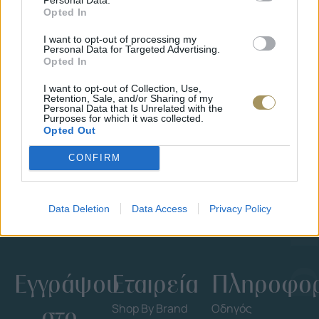
Opted In
I want to opt-out of processing my
Personal Data for Targeted Advertising.
Opted In
I want to opt-out of Collection, Use,
ΕΠΙΧΡΥΣ
Retention, Sale, and/or Sharing of my
ΜΟΝΌΠΕΤΡΟ ΔΑΧΤΥΛΊΔΙ ΜΕ
JOOLS E4
Personal Data that Is Unrelated with the
ΔΙΑΜΆΝΤΙ 0.35CT
35
€
Purposes for which it was collected.
1.930
€
1.737
€
Opted Out
CONFIRM
Data Deletion
Data Access
Privacy Policy
Εγγράψου
Εταιρεία
Πληροφορ
στο
Shop By Brand
Οδηγός