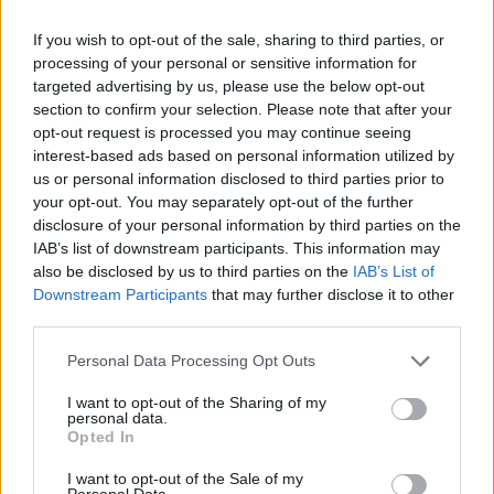
If you wish to opt-out of the sale, sharing to third parties, or
processing of your personal or sensitive information for
targeted advertising by us, please use the below opt-out
section to confirm your selection. Please note that after your
opt-out request is processed you may continue seeing
Επιλογές Που Ταιριάζουν
interest-based ads based on personal information utilized by
us or personal information disclosed to third parties prior to
Ανακαλύψτε τα κοσμήματα που αγαπήθηκαν περισσότερο!
your opt-out. You may separately opt-out of the further
Εδώ θα βρείτε τις κορυφαίες επιλογές που ξεχωρίζουν για
disclosure of your personal information by third parties on the
το μοναδικό τους στυλ και την εξαιρετική τους ποιότητα.
IAB’s list of downstream participants. This information may
also be disclosed by us to third parties on the
IAB’s List of
ΧΡΥΣΌΣ 18 ΚΑΡΑΤΊΩΝ
-10%
BRASS
Downstream Participants
that may further disclose it to other
third parties.
Personal Data Processing Opt Outs
I want to opt-out of the Sharing of my
personal data.
Opted In
I want to opt-out of the Sale of my
Personal Data.