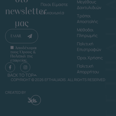
Μεγέθους
Ποιοι Είμαστε
Δαχτυλιδιών
newsletter
Επικοινωνία
Τρόποι
μας
Αποστολής
Μέθοδοι
Πληρωμής
EMAIL
Πολιτική
Αποδέχομαι
Επιστροφών
τους Όρους &
Πολιτική της
Όροι Χρήσης
εταιρείας.
Πολιτική
Απορρήτου
BACK TO TOP
COPYRIGHT © 2026 EFTHALIADIS. ALL RIGHTS RESERVED
CREATED BY