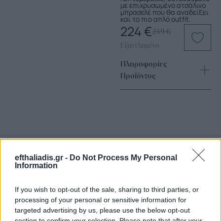
με επιχρυσωμένο ατσάλινο
μπρασελέ που θα αναδείξει
και το πιο απλό outfit.
224
€
249
€
Εξαντλημένο
Πληροφορίες
Προϊόντος
efthaliadis.gr -
Do Not Process My Personal
Information
Επιλογές Που Ταιριάζουν
If you wish to opt-out of the sale, sharing to third parties, or
Ανακαλύψτε τα κοσμήματα που αγαπήθηκαν περισσότερο!
processing of your personal or sensitive information for
Εδώ θα βρείτε τις κορυφαίες επιλογές που ξεχωρίζουν για
targeted advertising by us, please use the below opt-out
το μοναδικό τους στυλ και την εξαιρετική τους ποιότητα.
section to confirm your selection. Please note that after your