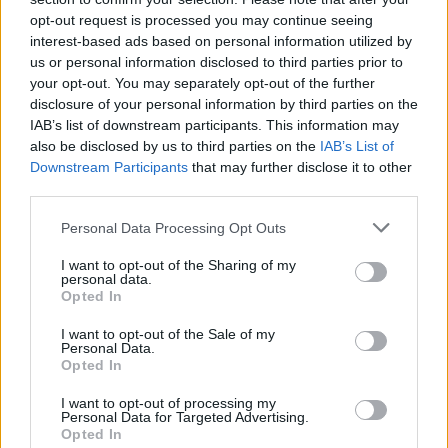
opt-out request is processed you may continue seeing
ΑΝΟΞΕΊΔΩΤΟ ΑΤΣΆΛΙ
-10%
ΑΝΟΞΕΊ
interest-based ads based on personal information utilized by
us or personal information disclosed to third parties prior to
your opt-out. You may separately opt-out of the further
disclosure of your personal information by third parties on the
IAB’s list of downstream participants. This information may
also be disclosed by us to third parties on the
IAB’s List of
Downstream Participants
that may further disclose it to other
third parties.
Personal Data Processing Opt Outs
I want to opt-out of the Sharing of my
personal data.
Opted In
I want to opt-out of the Sale of my
JCOU ARIA JU19087-2
JCOU CO
Personal Data.
149
€
134
€
149
€
1
Opted In
I want to opt-out of processing my
Personal Data for Targeted Advertising.
Opted In