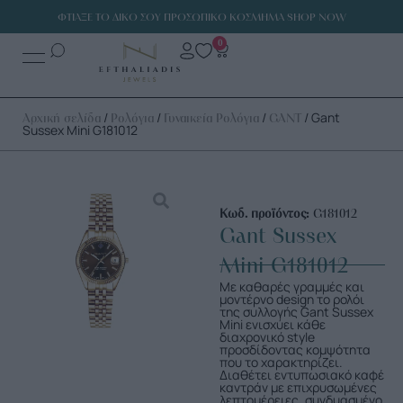
ΦΤΙΑΞΕ ΤΟ ΔΙΚΟ ΣΟΥ ΠΡΟΣΩΠΙΚΟ ΚΟΣΜΗΜΑ SHOP NOW
0
/
/
/
/ Gant
Αρχική σελίδα
Ρολόγια
Γυναικεία Ρολόγια
GANT
Sussex Mini G181012
Κωδ. προϊόντος:
G181012
Gant Sussex
Mini G181012
Με καθαρές γραμμές και
μοντέρνο design το ρολόι
της συλλογής Gant Sussex
Mini ενισχύει κάθε
διαχρονικό style
προσδίδοντας κομψότητα
που το χαρακτηρίζει.
Διαθέτει εντυπωσιακό καφέ
καντράν με επιχρυσωμένες
λεπτομέρειες, συνδυασμένο