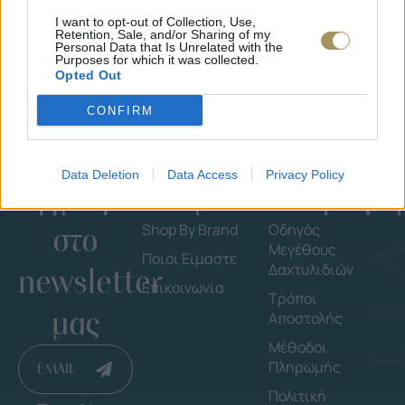
I want to opt-out of Collection, Use,
Retention, Sale, and/or Sharing of my
Personal Data that Is Unrelated with the
Purposes for which it was collected.
Opted Out
CONFIRM
Data Deletion
Data Access
Privacy Policy
Εγγράψου
Εταιρεία
Πληροφορ
στο
Shop By Brand
Οδηγός
Μεγέθους
Ποιοι Είμαστε
Δαχτυλιδιών
newsletter
Επικοινωνία
Τρόποι
μας
Αποστολής
Μέθοδοι
Πληρωμής
EMAIL
Πολιτική