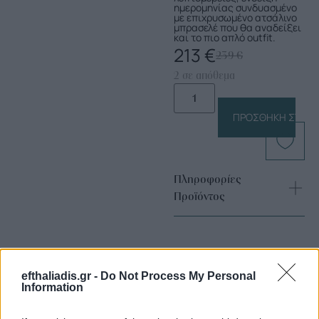
ημερομηνίας συνδυασμένο
με επιχρυσωμένο ατσάλινο
μπρασελέ που θα αναδείξει
και το πιο απλό outfit.
213
€
239
€
2 σε απόθεμα
ΠΡΟΣΘΉΚΗ ΣΤΟ Κ
Πληροφορίες
Προϊόντος
efthaliadis.gr -
Do Not Process My Personal
Information