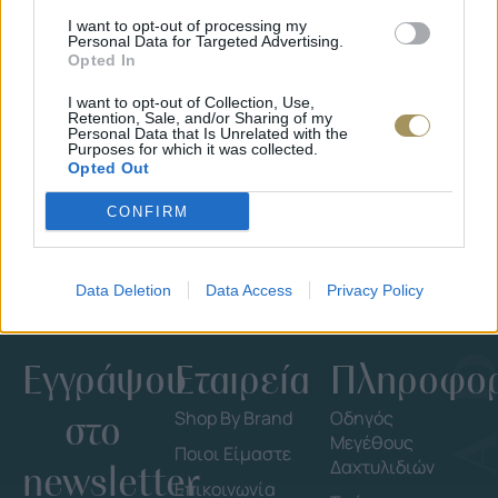
JCOU ARIA JU19087-2
JCOU CO
I want to opt-out of processing my
Personal Data for Targeted Advertising.
149
€
134
€
149
€
1
Opted In
I want to opt-out of Collection, Use,
Retention, Sale, and/or Sharing of my
Personal Data that Is Unrelated with the
Purposes for which it was collected.
Opted Out
CONFIRM
Data Deletion
Data Access
Privacy Policy
Εγγράψου
Εταιρεία
Πληροφορ
στο
Shop By Brand
Οδηγός
Μεγέθους
Ποιοι Είμαστε
Δαχτυλιδιών
newsletter
Επικοινωνία