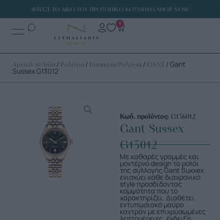
ΦΤΙΑΞΕ ΤΟ ΔΙΚΟ ΣΟΥ ΠΡΟΣΩΠΙΚΟ ΚΟΣΜΗΜΑ SHOP NOW
0
/
/
/
/ Gant
Αρχική σελίδα
Ρολόγια
Γυναικεία Ρολόγια
GANT
Sussex G13012
Κωδ. προϊόντος:
G136012
Gant Sussex
G13012
Με καθαρές γραμμές και
μοντέρνο design το ρολόι
της συλλογής Gant Suxxex
ενισχύει κάθε διαχρονικό
style προσδίδοντας
κομψότητα που το
χαρακτηρίζει. Διαθέτει
εντυπωσιακό μαύρο
καντράν με επιχρυσωμένες
λεπτομέρειες, ένδειξη