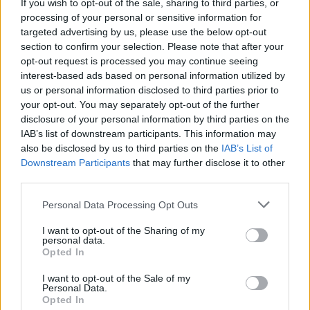
If you wish to opt-out of the sale, sharing to third parties, or
Επιλογές Που Ταιριάζουν
processing of your personal or sensitive information for
targeted advertising by us, please use the below opt-out
Ανακαλύψτε τα κοσμήματα που αγαπήθηκαν περισσότερο!
section to confirm your selection. Please note that after your
Εδώ θα βρείτε τις κορυφαίες επιλογές που ξεχωρίζουν για
opt-out request is processed you may continue seeing
το μοναδικό τους στυλ και την εξαιρετική τους ποιότητα.
interest-based ads based on personal information utilized by
us or personal information disclosed to third parties prior to
your opt-out. You may separately opt-out of the further
ΑΝΟΞΕΊΔΩΤΟ ΑΤΣΆΛΙ
-10%
ΑΝΟΞΕΊ
disclosure of your personal information by third parties on the
IAB’s list of downstream participants. This information may
also be disclosed by us to third parties on the
IAB’s List of
Downstream Participants
that may further disclose it to other
third parties.
Personal Data Processing Opt Outs
I want to opt-out of the Sharing of my
personal data.
Opted In
I want to opt-out of the Sale of my
Personal Data.
Opted In