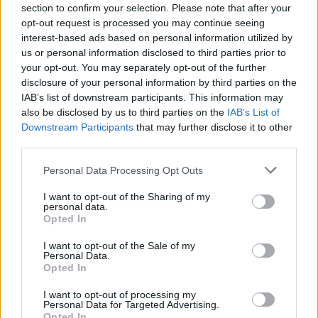
section to confirm your selection. Please note that after your
το μοναδικό τους στυλ και την εξαιρετική τους ποιότητα.
opt-out request is processed you may continue seeing
interest-based ads based on personal information utilized by
ΑΝΟΞΕΊΔΩΤΟ ΑΤΣΆΛΙ
-10%
ΑΝΟΞΕΊ
us or personal information disclosed to third parties prior to
your opt-out. You may separately opt-out of the further
disclosure of your personal information by third parties on the
IAB’s list of downstream participants. This information may
also be disclosed by us to third parties on the
IAB’s List of
Downstream Participants
that may further disclose it to other
third parties.
Personal Data Processing Opt Outs
I want to opt-out of the Sharing of my
personal data.
Opted In
I want to opt-out of the Sale of my
Personal Data.
Opted In
JCOU ARIA JU19087-2
JCOU CO
149
€
134
€
149
€
1
I want to opt-out of processing my
Personal Data for Targeted Advertising.
Opted In