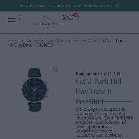
ΦΤΙΑΞΕ ΤΟ ΔΙΚΟ ΣΟΥ ΠΡΟΣΩΠΙΚΟ ΚΟΣΜΗΜΑ SHOP NOW
0
/
/
/
/ Gant Park
Αρχική σελίδα
Ρολόγια
Ανδρικά Ρολόγια
GANT
Hill Day Date II G121009
Κωδ. προϊόντος:
G121009
Gant Park Hill
Day Date II
G121009
Με καθαρές γραμμές και
μοντέρνο design το ρολόι
της συλλογής Gant Park Hill II
ενισχύει κάθε διαχρονικό
style προσδίδοντας
κομψότητα που το
χαρακτηρίζει. Διαθέτει