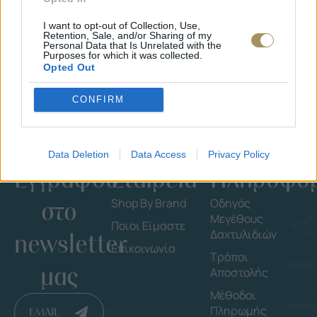
I want to opt-out of Collection, Use,
Retention, Sale, and/or Sharing of my
Personal Data that Is Unrelated with the
Purposes for which it was collected.
Opted Out
CONFIRM
Data Deletion
Data Access
Privacy Policy
Εγγράψου
Εταιρεία
Πληροφορ
στο
Shop By Brand
Οδηγός
Μεγέθους
Ποιοι Είμαστε
Δαχτυλιδιών
newsletter
Επικοινωνία
Τρόποι
μας
Αποστολής
Μέθοδοι
Πληρωμής
EMAIL