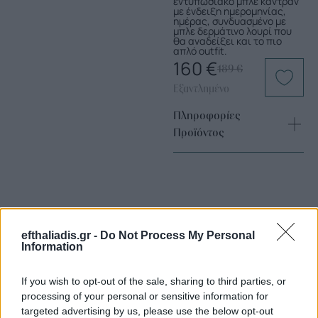
εντυπωσιακό μπλε καντράν
με ένδειξη ημερομηνίας,
ημέρας, συνδυασμένο με
μπλε δερμάτινο λουρί που
θα αναδείξει και το πιο
απλό outfit.
160
€
189
€
Εξαντλημένο
Πληροφορίες
Προϊόντος
efthaliadis.gr -
Do Not Process My Personal
Information
Επιλογές Που Ταιριάζουν
If you wish to opt-out of the sale, sharing to third parties, or
processing of your personal or sensitive information for
Ανακαλύψτε τα κοσμήματα που αγαπήθηκαν περισσότερο!
targeted advertising by us, please use the below opt-out
Εδώ θα βρείτε τις κορυφαίες επιλογές που ξεχωρίζουν για