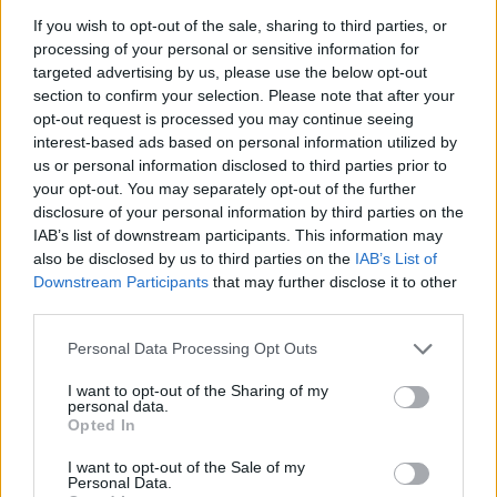
If you wish to opt-out of the sale, sharing to third parties, or
processing of your personal or sensitive information for
Επιλογές Που Ταιριάζουν
targeted advertising by us, please use the below opt-out
section to confirm your selection. Please note that after your
Ανακαλύψτε τα κοσμήματα που αγαπήθηκαν περισσότερο!
opt-out request is processed you may continue seeing
Εδώ θα βρείτε τις κορυφαίες επιλογές που ξεχωρίζουν για
interest-based ads based on personal information utilized by
το μοναδικό τους στυλ και την εξαιρετική τους ποιότητα.
us or personal information disclosed to third parties prior to
your opt-out. You may separately opt-out of the further
disclosure of your personal information by third parties on the
ΑΝΟΞΕΊΔΩΤΟ ΑΤΣΆΛΙ
-10%
ΑΝΟΞΕΊ
IAB’s list of downstream participants. This information may
also be disclosed by us to third parties on the
IAB’s List of
Downstream Participants
that may further disclose it to other
third parties.
Personal Data Processing Opt Outs
I want to opt-out of the Sharing of my
personal data.
Opted In
I want to opt-out of the Sale of my
Personal Data.