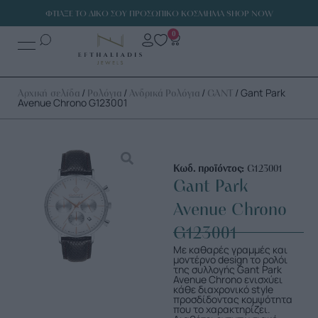
ΦΤΙΑΞΕ ΤΟ ΔΙΚΟ ΣΟΥ ΠΡΟΣΩΠΙΚΟ ΚΟΣΜΗΜΑ SHOP NOW
0
/
/
/
/ Gant Park
Αρχική σελίδα
Ρολόγια
Ανδρικά Ρολόγια
GANT
Avenue Chrono G123001
Κωδ. προϊόντος:
G123001
Gant Park
Avenue Chrono
G123001
Με καθαρές γραμμές και
μοντέρνο design το ρολόι
της συλλογής Gant Park
Avenue Chrono ενισχύει
κάθε διαχρονικό style
προσδίδοντας κομψότητα
που το χαρακτηρίζει.