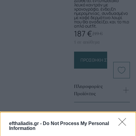
Διαθέτει εντυπωσιακό
λευκό καντράν με
χρονογράφο, ένδειξη
ημερομηνίας, συνδυασμένο
με καφέ δερμάτινο λουρί
που θα αναδείξει και το πιο
απλό outfit.
187
€
219
€
1 σε απόθεμα
ΠΡΟΣΘΉΚΗ ΣΤΟ ΚΑΛΆΘΙ
Πληροφορίες
Προϊόντος
efthaliadis.gr -
Do Not Process My Personal
Information