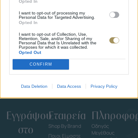
Opted In
I want to opt-out of processing my
JCOU ARIA JU19087-2
JCOU CO
Personal Data for Targeted Advertising.
149
€
134
€
149
€
1
Opted In
I want to opt-out of Collection, Use,
Retention, Sale, and/or Sharing of my
Personal Data that Is Unrelated with the
Purposes for which it was collected.
Opted Out
CONFIRM
Data Deletion
Data Access
Privacy Policy
Εγγράψου
Εταιρεία
Πληροφορ
στο
Shop By Brand
Οδηγός
Μεγέθους
Ποιοι Είμαστε