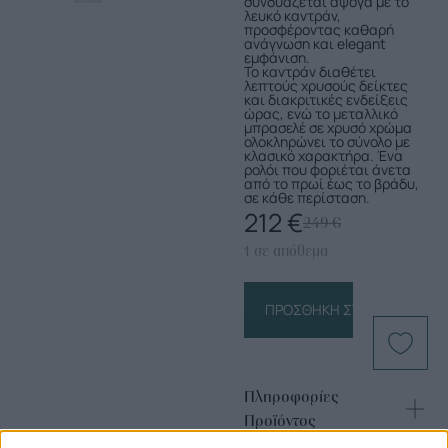
συνδυάζεται άψογα με το
λευκό καντράν,
προσφέροντας καθαρή
ανάγνωση και elegant
εμφάνιση.
Το καντράν διαθέτει
λεπτούς χρυσούς δείκτες
και διακριτικές ενδείξεις
ώρας, ενώ το μεταλλικό
μπρασελέ σε χρυσό χρώμα
ολοκληρώνει το σύνολο με
κλασικό χαρακτήρα. Ένα
ρολόι που φοριέται άνετα
από το πρωί έως το βράδυ,
σε κάθε περίσταση.
212
€
249
€
1 σε απόθεμα
ΠΡΟΣΘΉΚΗ ΣΤΟ ΚΑΛΆΘΙ
Πληροφορίες
Προϊόντος