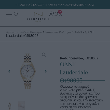
ΦΤΙΑΞΕ ΤΟ ΔΙΚΟ ΣΟΥ ΠΡΟΣΩΠΙΚΟ ΚΟΣΜΗΜΑ SHOP NOW
0
/
/
/
/ GANT
Αρχική σελίδα
Ρολόγια
Γυναικεία Ρολόγια
GANT
Lauderdale G198003
Κωδ. προϊόντος:
G198003
GANT
Lauderdale
G198003
Κλασικό και κομψό
γυναικείο ρολόι GANT,
ιδανικό για γυναίκες που
εκτιμούν τη διαχρονική
αισθητική και την ποιοτική
κατασκευή. Η στρογγυλή
κάσα σε χρυσό τόνο