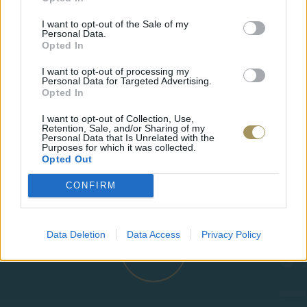
I want to opt-out of the Sale of my
Personal Data.
Opted In
I want to opt-out of processing my
Personal Data for Targeted Advertising.
Opted In
JCOU ARIA JU19087-2
JCOU CO
I want to opt-out of Collection, Use,
149
€
134
€
149
€
1
Retention, Sale, and/or Sharing of my
Personal Data that Is Unrelated with the
Purposes for which it was collected.
Opted Out
CONFIRM
Data Deletion
Data Access
Privacy Policy