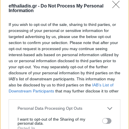
efthaliadis.gr -
Do Not Process My Personal
Information
If you wish to opt-out of the sale, sharing to third parties, or
processing of your personal or sensitive information for
targeted advertising by us, please use the below opt-out
section to confirm your selection. Please note that after your
Επιλογές Που Ταιριάζουν
opt-out request is processed you may continue seeing
interest-based ads based on personal information utilized by
Ανακαλύψτε τα κοσμήματα που αγαπήθηκαν περισσότερο!
us or personal information disclosed to third parties prior to
Εδώ θα βρείτε τις κορυφαίες επιλογές που ξεχωρίζουν για
your opt-out. You may separately opt-out of the further
disclosure of your personal information by third parties on the
το μοναδικό τους στυλ και την εξαιρετική τους ποιότητα.
IAB’s list of downstream participants. This information may
also be disclosed by us to third parties on the
IAB’s List of
ΑΝΟΞΕΊΔΩΤΟ ΑΤΣΆΛΙ
-10%
ΑΝΟΞΕΊ
Downstream Participants
that may further disclose it to other
third parties.
Personal Data Processing Opt Outs
I want to opt-out of the Sharing of my
personal data.
Opted In