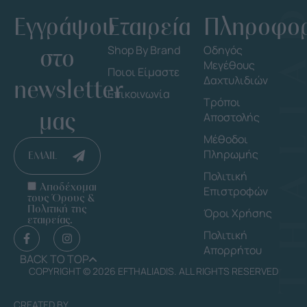
Εγγράψου
Εταιρεία
Πληροφορ
στο
Shop By Brand
Οδηγός
Μεγέθους
Ποιοι Είμαστε
Δαχτυλιδιών
newsletter
Επικοινωνία
Τρόποι
μας
Αποστολής
Μέθοδοι
Πληρωμής
EMAIL
Πολιτική
Αποδέχομαι
Επιστροφών
τους Όρους &
Πολιτική της
Όροι Χρήσης
εταιρείας.
Πολιτική
Απορρήτου
BACK TO TOP
COPYRIGHT © 2026 EFTHALIADIS. ALL RIGHTS RESERVED
CREATED BY