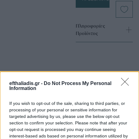
Πληροφορίες
Προϊόντος
efthaliadis.gr -
Do Not Process My Personal
Information
Επιλογές Που Ταιριάζουν
If you wish to opt-out of the sale, sharing to third parties, or
Ανακαλύψτε τα κοσμήματα που αγαπήθηκαν περισσότερο!
processing of your personal or sensitive information for
Εδώ θα βρείτε τις κορυφαίες επιλογές που ξεχωρίζουν για
targeted advertising by us, please use the below opt-out
το μοναδικό τους στυλ και την εξαιρετική τους ποιότητα.
section to confirm your selection. Please note that after your
opt-out request is processed you may continue seeing
interest-based ads based on personal information utilized by
ΧΡΥΣΌΣ 18 ΚΑΡΑΤΊΩΝ
-10%
BRASS