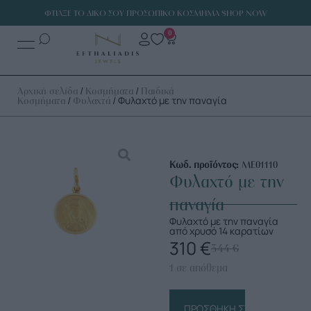
ΦΤΙΑΞΕ ΤΟ ΔΙΚΟ ΣΟΥ ΠΡΟΣΩΠΙΚΟ ΚΟΣΜΗΜΑ SHOP NOW
0
/
/
Αρχική σελίδα
Κοσμήματα
Παιδικά
/
/ Φυλαχτό με την παναγία
Κοσμήματα
Φυλαχτά
Κωδ. προϊόντος:
ΜΕ01110
Φυλαχτό με την
παναγία
Φυλαχτό με την παναγία
από χρυσό 14 καρατίων
310
€
344
€
1 σε απόθεμα
ΠΡΟΣΘΉΚΗ ΣΤΟ ΚΑΛΆΘΙ