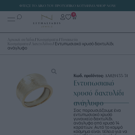
ΦΤΙΑΞΕ ΤΟ ΔΙΚΟ ΣΟΥ ΠΡΟΣΩΠΙΚΟ ΚΟΣΜΗΜΑ SHOP NOW
0
/
/
Αρχική σελίδα
Κοσμήματα
Γυναικεία
/
/ Εντυπωσιακό χρυσό δαχτυλίδι
Κοσμήματα
Δαχτυλίδια
ανάγλυφο
Κωδ. προϊόντος:
ΔΑ021433-31
Εντυπωσιακό
χρυσό δαχτυλίδι
ανάγλυφο
Σας παρουσιάζουμε ένα
εντυπωσιακό χρυσό
γυναικείο δαχτυλίδι
ανάγλυφο από χρυσό 14
καρατίων. Αυτό το κομψό
κόσμημα είναι τέλειο για να