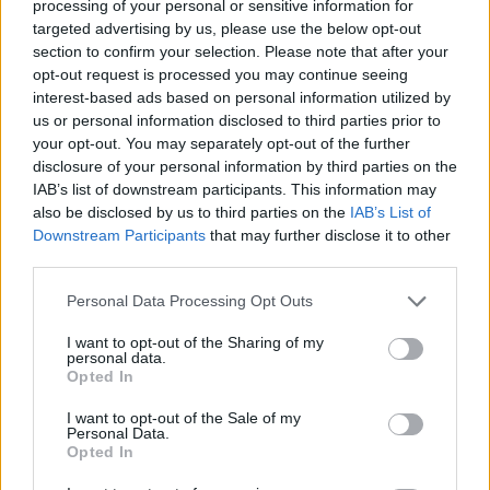
processing of your personal or sensitive information for
targeted advertising by us, please use the below opt-out
Επιλογές Που Ταιριάζουν
section to confirm your selection. Please note that after your
opt-out request is processed you may continue seeing
Ανακαλύψτε τα κοσμήματα που αγαπήθηκαν περισσότερο!
interest-based ads based on personal information utilized by
Εδώ θα βρείτε τις κορυφαίες επιλογές που ξεχωρίζουν για
us or personal information disclosed to third parties prior to
το μοναδικό τους στυλ και την εξαιρετική τους ποιότητα.
your opt-out. You may separately opt-out of the further
disclosure of your personal information by third parties on the
ΧΡΥΣΌΣ 18 ΚΑΡΑΤΊΩΝ
-10%
BRASS
IAB’s list of downstream participants. This information may
also be disclosed by us to third parties on the
IAB’s List of
Downstream Participants
that may further disclose it to other
third parties.
Personal Data Processing Opt Outs
I want to opt-out of the Sharing of my
personal data.
Opted In
I want to opt-out of the Sale of my
Personal Data.
Opted In