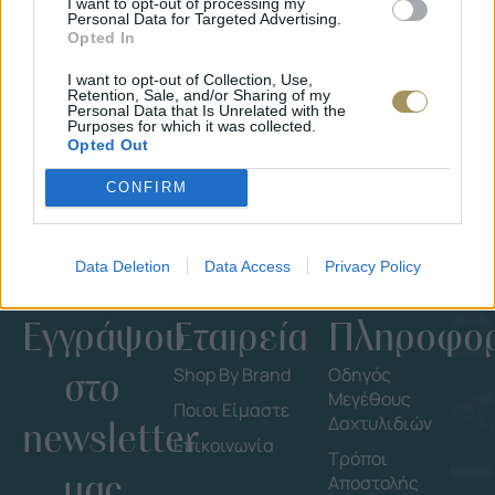
I want to opt-out of processing my
Personal Data for Targeted Advertising.
ΕΠΙΧΡΥΣ
Opted In
ΜΟΝΌΠΕΤΡΟ ΔΑΧΤΥΛΊΔΙ ΜΕ
JOOLS E4
ΔΙΑΜΆΝΤΙ 0.35CT
35
€
I want to opt-out of Collection, Use,
1.930
€
1.737
€
Retention, Sale, and/or Sharing of my
Personal Data that Is Unrelated with the
Purposes for which it was collected.
Opted Out
CONFIRM
Data Deletion
Data Access
Privacy Policy
Εγγράψου
Εταιρεία
Πληροφορ
στο
Shop By Brand
Οδηγός
Μεγέθους
Ποιοι Είμαστε
Δαχτυλιδιών
newsletter
Επικοινωνία
Τρόποι
μας
Αποστολής