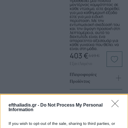
προσθέσει μια πινελιά
μοντέρνας κομψότητας σε
κάθε ντύσιμο, είτε φορεθεί
για μια καθημερινή έξοδο
είτε για μια ειδική
περίσταση. Με την
εντυπωσιακή σχεδίασή του
και την άψογη προσοχή στη
λεπτομέρεια, αυτό το
δαχτυλίδι είναι ένα
απαραίτητο αξεσουάρ για
κάθε γυναίκα που θέλει να
είναι στη μόδα.
403
€
449
€
Εξαντλημένο
Πληροφορίες
Προϊόντος
efthaliadis.gr -
Do Not Process My Personal
Information
If you wish to opt-out of the sale, sharing to third parties, or