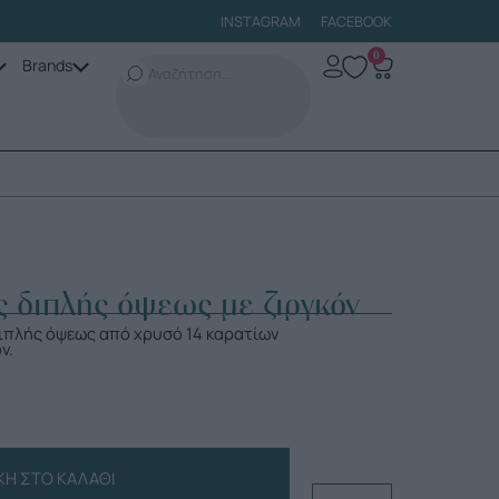
INSTAGRAM
FACEBOOK
0
Brands
 διπλής όψεως με ζιργκόν
ιπλής όψεως από χρυσό 14 καρατίων
ν.
Η ΣΤΟ ΚΑΛΆΘΙ