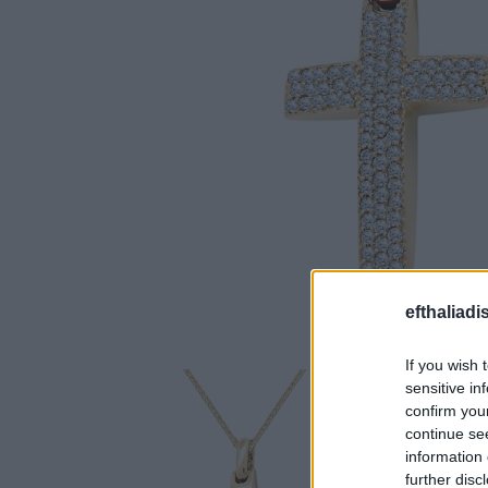
efthaliadi
If you wish 
sensitive in
confirm you
continue se
information 
further disc