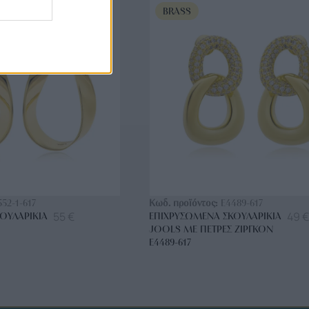
BRASS
ΟΡΑ ΤΩΡΑ
ΑΓΟΡΑ ΤΩΡΑ
552-1-617
Κωδ. προϊόντος:
E4489-617
55
€
49
€
ΟΥΛΑΡΊΚΙΑ
ΕΠΙΧΡΥΣΩΜΈΝΑ ΣΚΟΥΛΑΡΊΚΙΑ
JOOLS ΜΕ ΠΈΤΡΕΣ ΖΙΡΓΚΌΝ
E4489-617