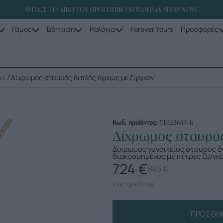
ΦΤΙΑΞΕ ΤΟ ΔΙΚΟ ΣΟΥ ΠΡΟΣΩΠΙΚΟ ΚΟΣΜΗΜΑ SHOP NOW
Γάμος
Βάπτιση
Ρολόγια
Forever Yours
Προσφορές
/ Δίχρωμος σταυρός διπλής όψεως με ζιργκόν
οί
Κωδ. προϊόντος:
ΣΤ022644-6
Δίχρωμος σταυρός
Δίχρωμος γυναικείος σταυρός δ
διακοσμημένος με πέτρες ζιργκό
724
€
805
€
1 σε απόθεμα
ΠΡΟΣΘΉΚ