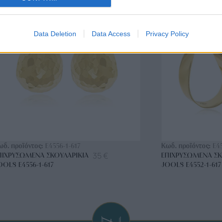
BRASS
BRASS
Data Deletion
Data Access
Privacy Policy
ΑΓΟΡΑ ΤΩΡΑ
ΑΓ
ωδ. προϊόντος:
E4556-1-617
Κωδ. προϊόντος:
E4
35
€
ΠΙΧΡΥΣΩΜΈΝΑ ΣΚΟΥΛΑΡΊΚΙΑ
ΕΠΙΧΡΥΣΩΜΈΝΑ ΣΚ
OOLS E4556-1-617
JOOLS E4552-1-617