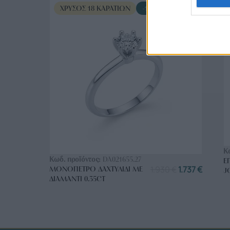
ΧΡΥΣΌΣ 18 ΚΑΡΑΤΊΩΝ
-10%
ΑΓΟΡΑ ΤΩΡΑ
Κ
Κωδ. προϊόντος:
DA021655.27
Ε
1.930
€
1.737
€
ΜΟΝΌΠΕΤΡΟ ΔΑΧΤΥΛΊΔΙ ΜΕ
J
ΔΙΑΜΆΝΤΙ 0.35CT