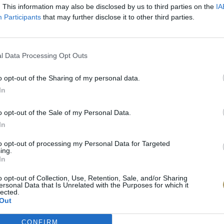
. This information may also be disclosed by us to third parties on the
IA
Participants
that may further disclose it to other third parties.
l Data Processing Opt Outs
o opt-out of the Sharing of my personal data.
In
o opt-out of the Sale of my Personal Data.
In
to opt-out of processing my Personal Data for Targeted
ing.
In
πιλογές Που Ταιρι
o opt-out of Collection, Use, Retention, Sale, and/or Sharing
ersonal Data that Is Unrelated with the Purposes for which it
lected.
τερο! Εδώ θα βρείτε τις κορυφαίες
Out
 και την εξαιρετική τους ποιότητα.
CONFIRM