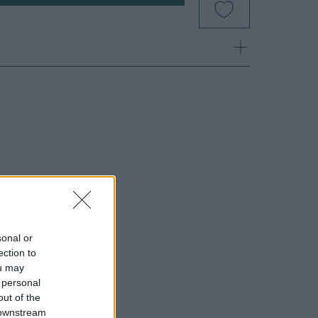
sonal or
ection to
ou may
 personal
out of the
 downstream