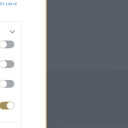
B’s List of
άζουν