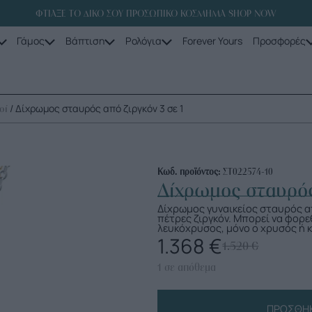
ΦΤΙΑΞΕ ΤΟ ΔΙΚΟ ΣΟΥ ΠΡΟΣΩΠΙΚΟ ΚΟΣΜΗΜΑ SHOP NOW
Γάμος
Βάπτιση
Ρολόγια
Forever Yours
Προσφορές
/ Δίχρωμος σταυρός από ζιργκόν 3 σε 1
οί
Κωδ. προϊόντος:
ΣΤ022574-10
Δίχρωμος σταυρός
Δίχρωμος γυναικείος σταυρός α
πέτρες ζιργκόν. Μπορεί να φορε
λευκόχρυσος, μόνο ο χρυσός ή κα
1.368
€
1.520
€
1 σε απόθεμα
ΠΡΟΣΘΉΚ