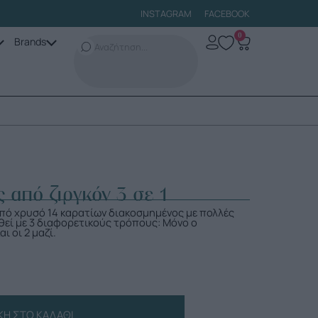
INSTAGRAM
FACEBOOK
0
Brands
 από ζιργκόν 3 σε 1
πό χρυσό 14 καρατίων διακοσμημένος με πολλές
θεί με 3 διαφορετικούς τρόπους: Μόνο ο
ι οι 2 μαζί.
Η ΣΤΟ ΚΑΛΆΘΙ