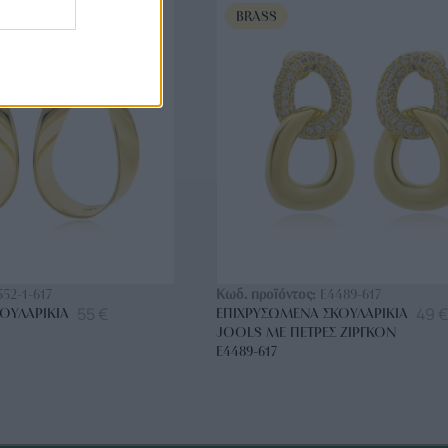
BRASS
ΟΡΑ ΤΩΡΑ
ΑΓΟΡΑ ΤΩΡΑ
552-1-617
Κωδ. προϊόντος:
E4489-617
55
€
49
€
ΟΥΛΑΡΊΚΙΑ
ΕΠΙΧΡΥΣΩΜΈΝΑ ΣΚΟΥΛΑΡΊΚΙΑ
JOOLS ΜΕ ΠΈΤΡΕΣ ΖΙΡΓΚΌΝ
E4489-617