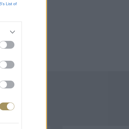
B’s List of
άζουν