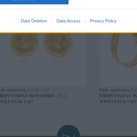
BRASS
BRASS
Data Deletion
Data Access
Privacy Policy
ΑΓΟΡΑ ΤΩΡΑ
ΑΓ
ωδ. προϊόντος:
E4556-1-617
Κωδ. προϊόντος:
E4
35
€
ΠΙΧΡΥΣΩΜΈΝΑ ΣΚΟΥΛΑΡΊΚΙΑ
ΕΠΙΧΡΥΣΩΜΈΝΑ ΣΚ
OOLS E4556-1-617
JOOLS E4552-1-617