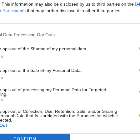
. This information may also be disclosed by us to third parties on the
IA
Participants
that may further disclose it to other third parties.
l Data Processing Opt Outs
o opt-out of the Sharing of my personal data.
In
o opt-out of the Sale of my Personal Data.
In
to opt-out of processing my Personal Data for Targeted
ing.
In
πιλογές Που Ταιρι
o opt-out of Collection, Use, Retention, Sale, and/or Sharing
ersonal Data that Is Unrelated with the Purposes for which it
lected.
τερο! Εδώ θα βρείτε τις κορυφαίες
Out
 και την εξαιρετική τους ποιότητα.
CONFIRM