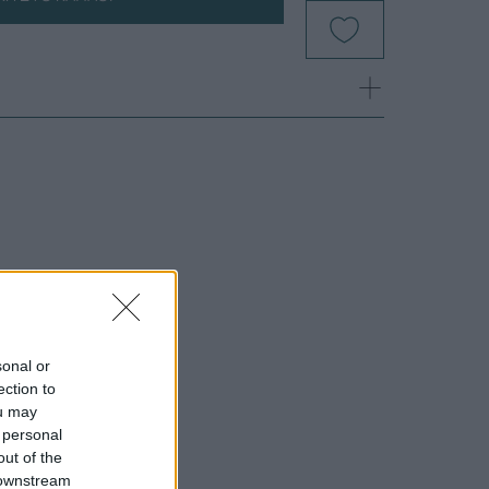
sonal or
ection to
ou may
 personal
out of the
 downstream