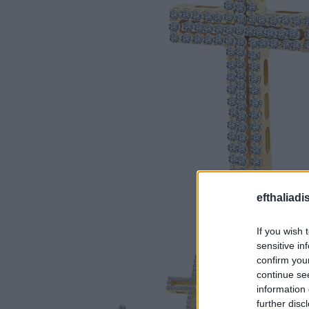
efthaliadi
If you wish 
sensitive in
confirm you
continue se
information 
further disc