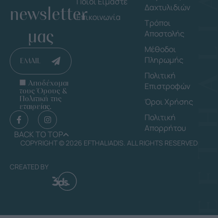
Ποιοι Είμαστε
Δαχτυλιδιών
newsletter
Επικοινωνία
Τρόποι
μας
Αποστολής
Μέθοδοι
Πληρωμής
EMAIL
Πολιτική
Αποδέχομαι
Επιστροφών
τους Όρους &
Πολιτική της
Όροι Χρήσης
εταιρείας.
Πολιτική
Απορρήτου
BACK TO TOP
COPYRIGHT © 2026 EFTHALIADIS. ALL RIGHTS RESERVED
CREATED BY