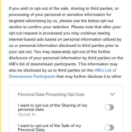
If you wish to opt-out of the sale, sharing to third parties, or
processing of your personal or sensitive information for
targeted advertising by us, please use the below opt-out
section to confirm your selection. Please note that after your
Επιλογές Που Ταιριάζουν
opt-out request is processed you may continue seeing
interest-based ads based on personal information utilized by
Ανακαλύψτε τα κοσμήματα που αγαπήθηκαν περισσότερο!
us or personal information disclosed to third parties prior to
Εδώ θα βρείτε τις κορυφαίες επιλογές που ξεχωρίζουν για
your opt-out. You may separately opt-out of the further
disclosure of your personal information by third parties on the
το μοναδικό τους στυλ και την εξαιρετική τους ποιότητα.
IAB’s list of downstream participants. This information may
also be disclosed by us to third parties on the
IAB’s List of
ΧΡΥΣΌΣ 18 ΚΑΡΑΤΊΩΝ
-10%
BRASS
Downstream Participants
that may further disclose it to other
third parties.
Personal Data Processing Opt Outs
I want to opt-out of the Sharing of my
personal data.
Opted In
I want to opt-out of the Sale of my
Personal Data.