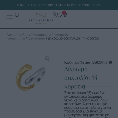
ΦΤΙΑΞΕ ΤΟ ΔΙΚΟ ΣΟΥ ΠΡΟΣΩΠΙΚΟ ΚΟΣΜΗΜΑ SHOP NOW
0
/
/
Αρχική σελίδα
Κοσμήματα
Γυναικεία
/
/ Δίχρωμο δαχτυλίδι 14 καράτια
Κοσμήματα
Δαχτυλίδια
Κωδ. προϊόντος:
ΔΑ020683-10
Δίχρωμο
δαχτυλίδι 14
καράτια
Σας παρουσιάζουμε ένα
εντυπωσιακό δίχρωμο
γυναικείο δαχτυλίδι 14ων
καρατίων. Αυτό το κομψό
κόσμημα είναι τέλειο για να
προσθέσει μια πινελιά
μοντέρνας κομψότητας σε