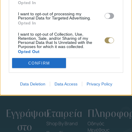
Opted In
I want to opt-out of processing my
Personal Data for Targeted Advertising.
Opted In
ΕΠΙΧΡΥΣ
I want to opt-out of Collection, Use,
ΜΟΝΌΠΕΤΡΟ ΔΑΧΤΥΛΊΔΙ ΜΕ
JOOLS E4
Retention, Sale, and/or Sharing of my
Personal Data that Is Unrelated with the
ΔΙΑΜΆΝΤΙ 0.35CT
35
€
Purposes for which it was collected.
1.930
€
1.737
€
Opted Out
CONFIRM
Data Deletion
Data Access
Privacy Policy
Εγγράψου
Εταιρεία
Πληροφορ
στο
Shop By Brand
Οδηγός
Μεγέθους