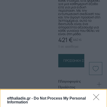
κάθε ντύσιμο, είτε φορεθεί
για μια καθημερινή έξοδο
είτε για μια ειδική
περίσταση. Με την
εντυπωσιακή σχεδίασή του
και την άψογη προσοχή στη
λεπτομέρεια, αυτό το
δαχτυλίδι είναι ένα
απαραίτητο αξεσουάρ για
κάθε γυναίκα που θέλει να
είναι στη μόδα.
421
€
467
€
1 σε απόθεμα
ΠΡΟΣΘΉΚΗ ΣΤΟ ΚΑΛΆΘΙ
Πληροφορίες
Προϊόντος
efthaliadis.gr -
Do Not Process My Personal
Information