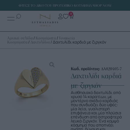
ΦΤΙΑΞΕ ΤΟ ΔΙΚΟ ΣΟΥ ΠΡΟΣΩΠΙΚΟ ΚΟΣΜΗΜΑ SHOP NOW
0
/
/
Αρχική σελίδα
Κοσμήματα
Γυναικεία
/
/ Δαχτυλίδι καρδιά με ζιργκόν
Κοσμήματα
Δαχτυλίδια
Κωδ. προϊόντος:
ΔΑ020405-7
Δαχτυλίδι καρδιά
με ζιργκόν
Αισθησιακό δαχτυλίδι από
χρυσό 14 καρατίων, με
μοντέρνο σχέδιο καρδιάς
που συνδυάζει δύο υφές:
μία λεία, γυαλιστερή
επιφάνεια και μία πλούσια
επένδυση από αστραφτερά
λευκά ζιργκόν. Ένα κομψό
κόσμημα που αποπνέει
αγάπη, δύναμη και