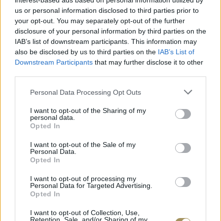
interest-based ads based on personal information utilized by
ΧΡΥΣΌΣ 18 ΚΑΡΑΤΊΩΝ
-10%
BRASS
us or personal information disclosed to third parties prior to
your opt-out. You may separately opt-out of the further
disclosure of your personal information by third parties on the
IAB’s list of downstream participants. This information may
also be disclosed by us to third parties on the
IAB’s List of
Downstream Participants
that may further disclose it to other
third parties.
Personal Data Processing Opt Outs
I want to opt-out of the Sharing of my
personal data.
Opted In
I want to opt-out of the Sale of my
Personal Data.
ΕΠΙΧΡΥΣ
Opted In
ΜΟΝΌΠΕΤΡΟ ΔΑΧΤΥΛΊΔΙ ΜΕ
JOOLS E4
ΔΙΑΜΆΝΤΙ 0.35CT
35
€
I want to opt-out of processing my
1.930
€
1.737
€
Personal Data for Targeted Advertising.
Opted In
I want to opt-out of Collection, Use,
Retention, Sale, and/or Sharing of my