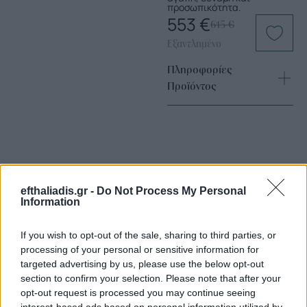
προσωπικότητα.
553
€
615
€
Εξαντλημένο
Πληροφορίες
Προϊόντος
efthaliadis.gr -
Do Not Process My Personal
Information
Επιλογές Που Ταιριάζουν
If you wish to opt-out of the sale, sharing to third parties, or
Ανακαλύψτε τα κοσμήματα που αγαπήθηκαν περισσότερο!
processing of your personal or sensitive information for
Εδώ θα βρείτε τις κορυφαίες επιλογές που ξεχωρίζουν για
targeted advertising by us, please use the below opt-out
section to confirm your selection. Please note that after your
το μοναδικό τους στυλ και την εξαιρετική τους ποιότητα.
opt-out request is processed you may continue seeing