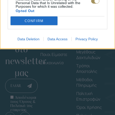
Personal Data that Is Unrelated with the
Purposes for which it was collected.
Opted Out
CONFIRM
Εγγράψου
Εταιρεία
Πληροφορ
Data Deletion
Data Access
Privacy Policy
στο
Shop By Brand
Οδηγός
Μεγέθους
Ποιοι Είμαστε
Δαχτυλιδιών
newsletter
Επικοινωνία
Τρόποι
μας
Αποστολής
Μέθοδοι
Πληρωμής
EMAIL
Πολιτική
Αποδέχομαι
Επιστροφών
τους Όρους &
Πολιτική της
Όροι Χρήσης
εταιρείας.