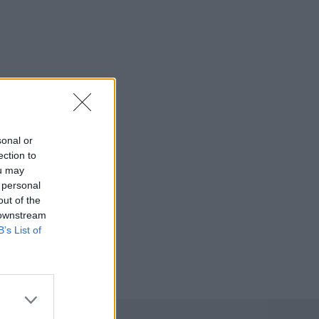
sonal or
ection to
ou may
 personal
out of the
 downstream
B’s List of