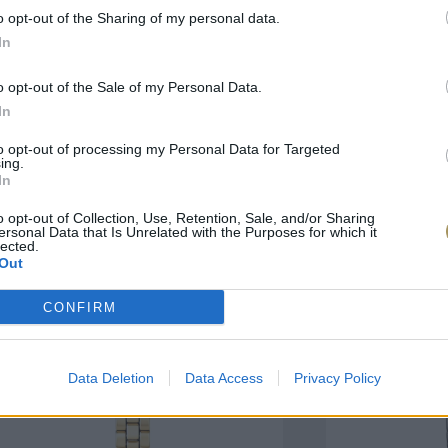
o opt-out of the Sharing of my personal data.
In
πιλογές Που Ταιρι
o opt-out of the Sale of my Personal Data.
In
τερο! Εδώ θα βρείτε τις κορυφαίες
 και την εξαιρετική τους ποιότητα.
to opt-out of processing my Personal Data for Targeted
ing.
In
ΑΝΟΞΕΊΔΩΤΟ ΑΤΣΆΛΙ
-10%
ΑΝΟΞΕΊΔΩΤΟ Α
o opt-out of Collection, Use, Retention, Sale, and/or Sharing
ersonal Data that Is Unrelated with the Purposes for which it
lected.
Out
CONFIRM
Data Deletion
Data Access
Privacy Policy
ΑΓΟΡΑ ΤΩΡΑ
ΑΓ