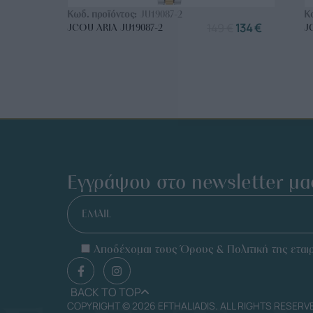
Κωδ. προϊόντος:
JU19087-2
Κ
149
€
134
€
JCOU ARIA JU19087-2
J
Εγγράψου στο newsletter μα
EMAIL
Αποδέχομαι τους Όρους & Πολιτική της εταιρ
BACK TO TOP
COPYRIGHT © 2026 EFTHALIADIS. ALL RIGHTS RESERV