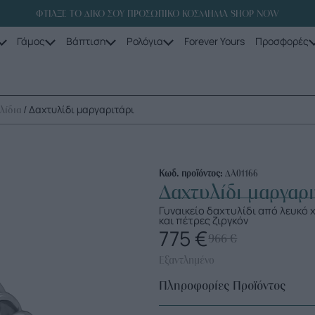
ΦΤΙΑΞΕ ΤΟ ΔΙΚΟ ΣΟΥ ΠΡΟΣΩΠΙΚΟ ΚΟΣΜΗΜΑ SHOP NOW
Γάμος
Βάπτιση
Ρολόγια
Forever Yours
Προσφορές
/ Δαχτυλίδι μαργαριτάρι
λίδια
Κωδ. προϊόντος:
ΔΑ01166
Δαχτυλίδι μαργαρι
Γυναικείο δαχτυλίδι από λευκό
και πέτρες ζιργκόν
775
€
966
€
Εξαντλημένο
Πληροφορίες Προϊόντος