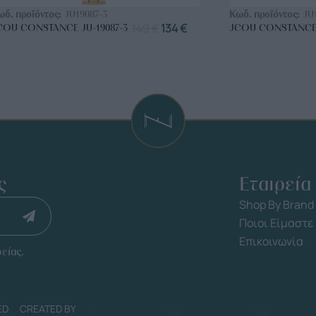
ωδ. προϊόντος:
JU19087-3
Κωδ. προϊόντος:
JU
149
€
134
€
COU CONSTANCE JU-19087-3
JCOU CONSTANCE 
ς
Εταιρεία
Shop By Brand
Ποιοι Είμαστε
Επικοινωνία
είας.
ED
CREATED BY