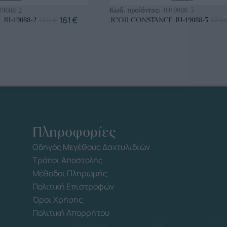
19088-2
Κωδ. προϊόντος:
JU19088-3
179
€
161
€
179
JU-19088-2
JCOU CONSTANCE JU-19088-3
Πληροφορίες
Οδηγός Μεγέθους Δαχτυλιδιών
Τρόποι Αποστολής
Μέθοδοι Πληρωμής
Πολιτική Επιστροφών
Όροι Χρήσης
Πολιτική Απορρήτου