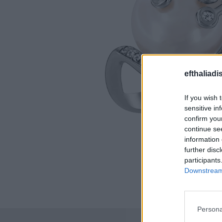
efthaliadi
If you wish 
sensitive in
confirm you
continue se
information 
further disc
participants
Downstream 
Persona