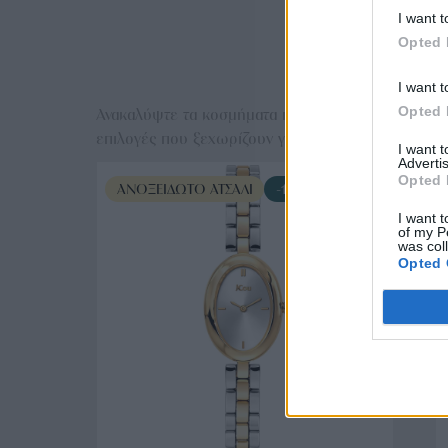
I want t
Opted 
Ε
I want t
Opted 
Ανακαλύψτε τα κοσμήματα που αγαπήθηκαν περισσό
επιλογές που ξεχωρίζουν για το μοναδικό τους στυλ
I want 
Advertis
Opted 
ΑΝΟΞΕΊΔΩΤΟ ΑΤΣΆΛΙ
-10%
I want t
of my P
was col
Opted 
ΑΓΟΡΑ ΤΩΡΑ