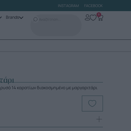
INSTAGRAM
FACEBOOK
0
Brands
τάρι
 χρυσό 14 καρατίων διακοσμημένο με μαργαριτάρι